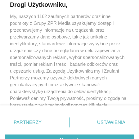
Drogi Użytkowniku,
My, naszych 1162 zaufanych partnerów oraz inne
Żaden utwór zamieszczony w serwisie nie może być powielany i
podmioty z Grupy ZPR Media uzyskujemy dostęp i
rozpowszechniany lub dalej rozpowszechniany w jakikolwiek sposób (w
tym także elektroniczny lub mechaniczny) na jakimkolwiek polu
przechowujemy informacje na urządzeniu oraz
eksploatacji w jakiejkolwiek formie, włącznie z umieszczaniem w Internecie
przetwarzamy dane osobowe, takie jak unikalne
bez pisemnej zgody właściciela praw. Jakiekolwiek użycie lub
wykorzystanie utworów w całości lub w części z naruszeniem prawa, tzn.
identyfikatory, standardowe informacje wysyłane przez
bez właściwej zgody, jest zabronione pod groźbą kary i może być ścigane
urządzenie czy dane przeglądania w celu zapewniania
prawnie.
spersonalizowanych reklam, wybór spersonalizowanych
treści, pomiar reklam i treści, badanie odbiorców oraz
ulepszanie usług. Za zgodą Użytkownika my i Zaufani
Partnerzy możemy używać dokładnych danych
geolokalizacyjnych oraz aktywnie skanować
charakterystykę urządzenia do celów identyfikacji.
O nas
Ponieważ cenimy Twoją prywatność, prosimy o zgodę na
korzystanie z tych technologii poprzez kliknięcie
Informacje prawne
„Akceptuję”. Zgoda jest dobrowolna i zawsze możesz ją
zmienić/wycofać klikając przycisk ustawień prywatności
Nasze serwisy
PARTNERZY
USTAWIENIA
znajdujący się w lewym dolnym rogu strony
. Niektóre
rodzaje przetwarzania danych nie wymagają zgody
© 2026 Grupa ZPR Media