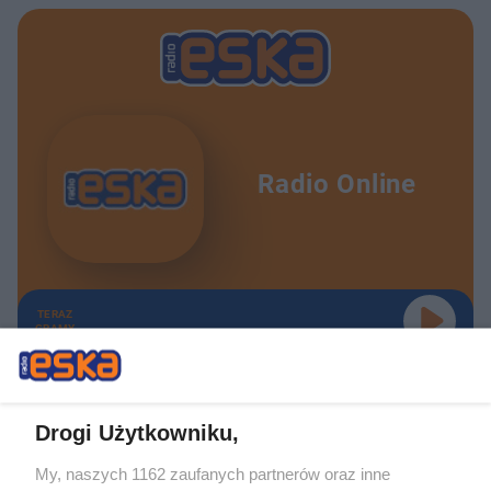
Radio Online
TERAZ
GRAMY
Drogi Użytkowniku,
My, naszych 1162 zaufanych partnerów oraz inne
Żaden utwór zamieszczony w serwisie nie może być powielany i