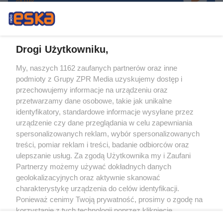
GRAMY
Drogi Użytkowniku,
My, naszych 1162 zaufanych partnerów oraz inne
Żaden utwór zamieszczony w serwisie nie może być powielany i
podmioty z Grupy ZPR Media uzyskujemy dostęp i
rozpowszechniany lub dalej rozpowszechniany w jakikolwiek sposób (w
tym także elektroniczny lub mechaniczny) na jakimkolwiek polu
przechowujemy informacje na urządzeniu oraz
eksploatacji w jakiejkolwiek formie, włącznie z umieszczaniem w Internecie
przetwarzamy dane osobowe, takie jak unikalne
bez pisemnej zgody właściciela praw. Jakiekolwiek użycie lub
wykorzystanie utworów w całości lub w części z naruszeniem prawa, tzn.
identyfikatory, standardowe informacje wysyłane przez
bez właściwej zgody, jest zabronione pod groźbą kary i może być ścigane
urządzenie czy dane przeglądania w celu zapewniania
prawnie.
spersonalizowanych reklam, wybór spersonalizowanych
treści, pomiar reklam i treści, badanie odbiorców oraz
ulepszanie usług. Za zgodą Użytkownika my i Zaufani
Partnerzy możemy używać dokładnych danych
geolokalizacyjnych oraz aktywnie skanować
charakterystykę urządzenia do celów identyfikacji.
O nas
Ponieważ cenimy Twoją prywatność, prosimy o zgodę na
korzystanie z tych technologii poprzez kliknięcie
Informacje prawne
„Akceptuję”. Zgoda jest dobrowolna i zawsze możesz ją