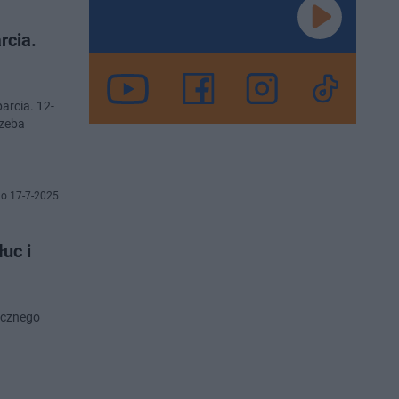
rcia.
arcia. 12-
rzeba
o 17-7-2025
uc i
ycznego