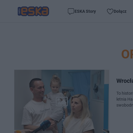
ESKA Story
Dołącz
O
Wrocła
To histor
letnia H
swobodn