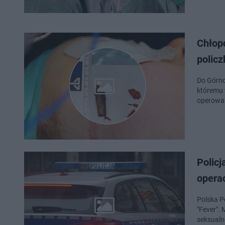
Chłop
policz
Do Górno
któremu 
operowan
Policj
opera
Polska P
"Fever".
seksual