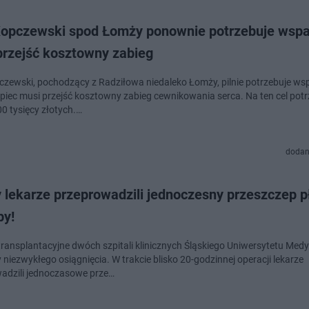
Kopczewski spod Łomży ponownie potrzebuje wspa
przejść kosztowny zabieg
czewski, pochodzący z Radziłowa niedaleko Łomży, pilnie potrzebuje wsp
łopiec musi przejść kosztowny zabieg cewnikowania serca. Na ten cel pot
0 tysięcy złotych.…
dodan
 lekarze przeprowadzili jednoczesny przeszczep pł
by!
transplantacyjne dwóch szpitali klinicznych Śląskiego Uniwersytetu Med
niezwykłego osiągnięcia. W trakcie blisko 20-godzinnej operacji lekarze
adzili jednoczasowe prze…