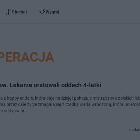
Słuchaj
Wygraj
PERACJA
w. Lekarze uratowali oddech 4-latki
ia z happy endem, która daje nadzieję i pokazuje mistrzostwo polskich lek
ania przez całe życie zmagała się z rzadką wadą wrodzoną, która uniemożl
e oddychani…
dodan