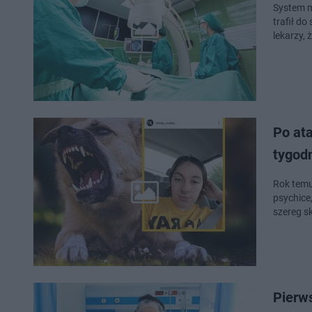
System m
trafił d
lekarzy, 
Po at
tygod
Rok temu 
psychice,
szereg s
Pierw