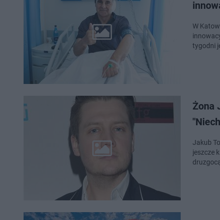
innow
W Katowi
innowacyj
tygodni 
Żona 
"Niech
Jakub Tol
jeszcze 
druzgoc