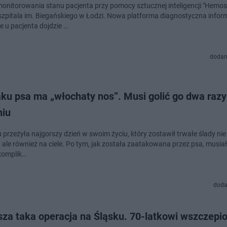
onitorowania stanu pacjenta przy pomocy sztucznej inteligencji "Hemos
o szpitala im. Biegańskiego w Łodzi. Nowa platforma diagnostyczna infor
że u pacjenta dojdzie …
dodan
aku psa ma „włochaty nos”. Musi golić go dwa raz
niu
przeżyła najgorszy dzień w swoim życiu, który zostawił trwałe ślady nie t
 ale również na ciele. Po tym, jak została zaatakowana przez psa, musiał
komplik…
doda
sza taka operacja na Śląsku. 70-latkowi wszczepi