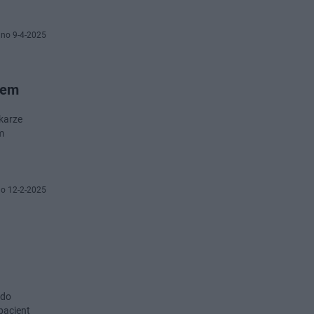
no 9-4-2025
iem
karze
m
o 12-2-2025
 do
pacjent