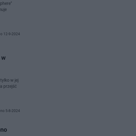
phere"
muje
o 12-9-2024
y w
ylko w jej
a przejść
no 5-8-2024
ono