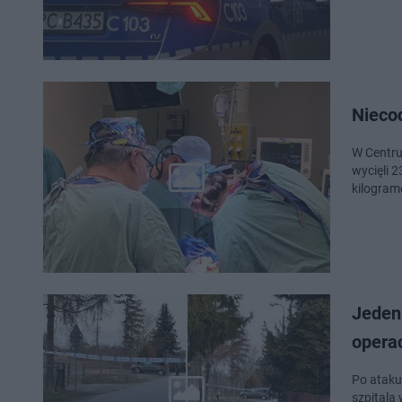
Nieco
W Centru
wycięli 2
kilogram
Jeden
operac
Po ataku
szpitala 