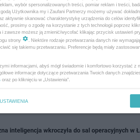
rekonstrukcyjnej stopy. 20-letni pacjent został przyjęty do placówki z cię
klam, wybór spersonalizowanych treści, pomiar reklam i treści, bad
 który spowodow…
 zgodą Użytkownika my i Zaufani Partnerzy możemy używać dokład
az aktywnie skanować charakterystykę urządzenia do celów identyfi
ść, prosimy o zgodę na korzystanie z tych technologii poprzez klikn
dodano
a i zawsze możesz ją zmienić/wycofać klikając przycisk ustawień pr
ogu strony
. Niektóre rodzaje przetwarzania danych nie wymagaj
iwić się takiemu przetwarzaniu. Preferencje będą miały zastosowanie
ryczna operacja w Białymstoku. Pierwsza taka w P
szymi informacjami, abyś mógł świadomie i komfortowo korzystać z
z Kliniki Neurochirurgii Uniwersyteckiego Szpitala Klinicznego (USK) w B
gółowe informacje dotyczące przetwarzania Twoich danych znajdzi
adzili operację usunięcia guza mózgu przez oczodół. To pierwsza taka o
s
oraz po kliknięciu w „Ustawienia”.
Do guza dost…
USTAWIENIA
dodan
na inteligencja wkroczyła do sal operacyjnych w Ł