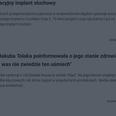
acyjny implant słuchowy
cach przeprowadzona pierwsza w województwie śląskim operacje wszc
nego implantu Cochlear Osia 2. 70-letni pacjent czuje się dobrze i już za 
jego implant zostani…
doda
Jakuba Tolaka poinformowała o jego stanie zdrowi
 was nie zwiedzie ten uśmiech"
ak zasłynął z roli Daniela Rossa w serialu "Klan". Na jego koncie znajduje
kilka kluczowych roli, które zagrał w popularnych produkcjach. Media obi
ąca wiadomoś…
dodan