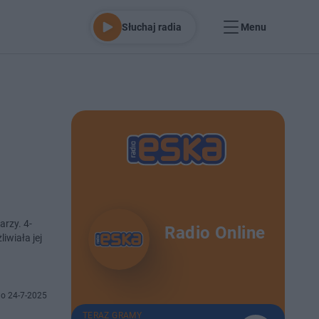
Słuchaj radia
Menu
arzy. 4-
Radio Online
iwiała jej
o 24-7-2025
TERAZ GRAMY