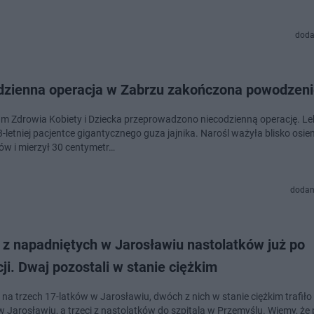
doda
dzienna operacja w Zabrzu zakończona powodzen
m Zdrowia Kobiety i Dziecka przeprowadzono niecodzienną operację. Le
3-letniej pacjentce gigantycznego guza jajnika. Narośl ważyła blisko osie
ów i mierzył 30 centymetr…
dodan
 z napadniętych w Jarosławiu nastolatków już po
ji. Dwaj pozostali w stanie ciężkim
 na trzech 17-latków w Jarosławiu, dwóch z nich w stanie ciężkim trafiło
w Jarosławiu, a trzeci z nastolatków do szpitala w Przemyślu. Wiemy, że 