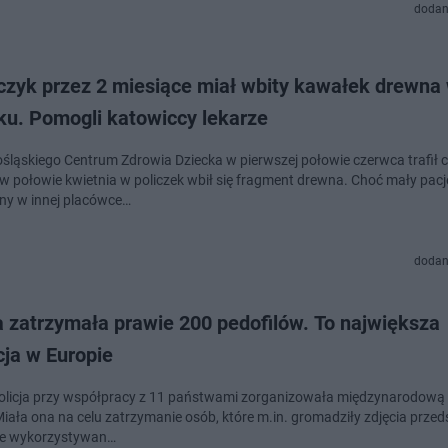
dodan
czyk przez 2 miesiące miał wbity kawałek drewna
ku. Pomogli katowiccy lekarze
śląskiego Centrum Zdrowia Dziecka w pierwszej połowie czerwca trafił c
w połowie kwietnia w policzek wbił się fragment drewna. Choć mały pacj
y w innej placówce…
dodan
a zatrzymała prawie 200 pedofilów. To największa
cja w Europie
olicja przy współpracy z 11 państwami zorganizowała międzynarodową 
 Miała ona na celu zatrzymanie osób, które m.in. gromadziły zdjęcia prze
ne wykorzystywan…