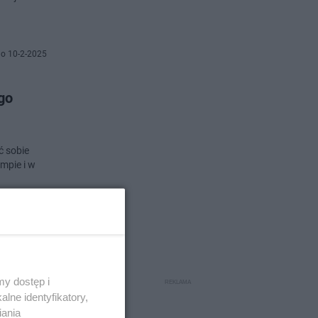
o 10-2-2025
go
ć sobie
mpie i w
 24-10-2024
y dostęp i
lne identyfikatory,
 dokonał
iania