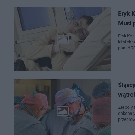
Eryk 
Musi 
Eryk Kop
letni ch
ponad 70
Śląscy
wątro
Zespoły 
dokonały 
przeprow