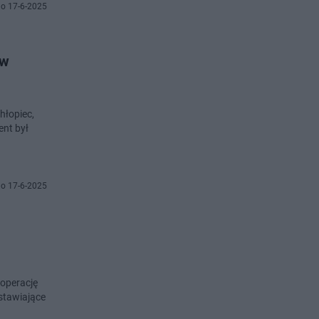
o 17-6-2025
 w
hłopiec,
ent był
o 17-6-2025
operację
dstawiające