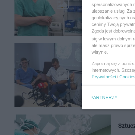
operacji 
spersonalizowanych re
urazem,
ulepszanie usług. Za
geolokalizacyjnych or
cenimy Twoją prywatno
Zgoda jest dobrowoln
się w lewym dolnym r
ale masz prawo sprzec
witrynie.
Histo
Zapoznaj się z poniż
Lekarze 
internetowych. Szcze
przeprow
Prywatności
i
Cookie
Polsce. 
PARTNERZY
Sztucz