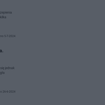
zepienia
kilka
no 5-7-2024
a.
 się jednak
egła
o 26-6-2024