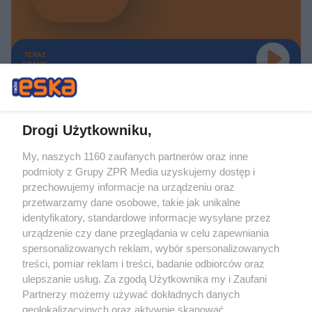
TERAZ
GRAMY
Drogi Użytkowniku,
My, naszych 1160 zaufanych partnerów oraz inne
Żaden utwór zamieszczony w serwisie nie może być powielany i
podmioty z Grupy ZPR Media uzyskujemy dostęp i
rozpowszechniany lub dalej rozpowszechniany w jakikolwiek sposób (w
tym także elektroniczny lub mechaniczny) na jakimkolwiek polu
przechowujemy informacje na urządzeniu oraz
eksploatacji w jakiejkolwiek formie, włącznie z umieszczaniem w Internecie
przetwarzamy dane osobowe, takie jak unikalne
bez pisemnej zgody właściciela praw. Jakiekolwiek użycie lub
wykorzystanie utworów w całości lub w części z naruszeniem prawa, tzn.
identyfikatory, standardowe informacje wysyłane przez
bez właściwej zgody, jest zabronione pod groźbą kary i może być ścigane
urządzenie czy dane przeglądania w celu zapewniania
prawnie.
spersonalizowanych reklam, wybór spersonalizowanych
treści, pomiar reklam i treści, badanie odbiorców oraz
ulepszanie usług. Za zgodą Użytkownika my i Zaufani
Partnerzy możemy używać dokładnych danych
geolokalizacyjnych oraz aktywnie skanować