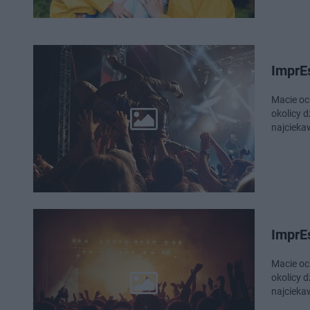
ImprEs
Macie oc
okolicy d
najcieka
ImprEs
Macie oc
okolicy d
najcieka