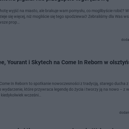
hotę wyjść na miasto, ale brakuje wam pomysłu, co moglibyście robić? W 
zieje się więcej, niż mogliście się tego spodziewać! Zebraliśmy dla Was ws
wsze prop…
doda
 Yourant i Skytech na Come In Reborn w olsztyńskiej
Come In Reborn to spotkanie nowoczesności z tradycją, starego ducha 
o wydarzenie, które przywraca legendę do życia i tworzy ją na nowo – z 
 kiedykolwiek wcześni…
dodan