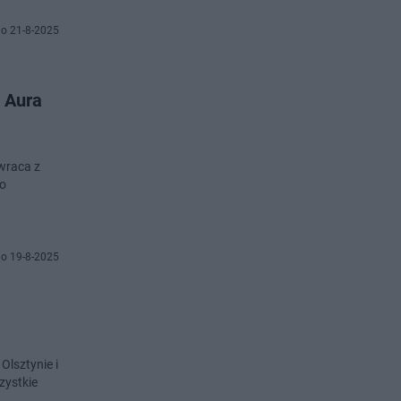
o 21-8-2025
i Aura
wraca z
do
o 19-8-2025
Olsztynie i
zystkie