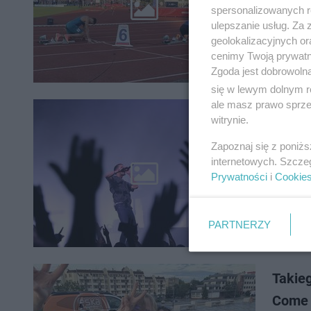
Memoriał
spersonalizowanych re
Wydarzen
ulepszanie usług. Za
wybitnyc
geolokalizacyjnych or
cenimy Twoją prywatno
Zgoda jest dobrowoln
się w lewym dolnym r
ale masz prawo sprzec
witrynie.
ImprEs
Zapoznaj się z poniż
Macie oc
internetowych. Szcze
okolicy d
Prywatności
i
Cookie
najcieka
PARTNERZY
Takieg
Come I