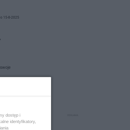
o 15-8-2025
y
 swoje
o 14-8-2025
igniewa
y dostęp i
lne identyfikatory,
iania