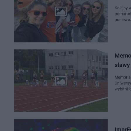
Kolejny 
pomarańc
ponieważ
Memor
sławy
Memoriał
Uniwersy
wybitni l
ImprEs