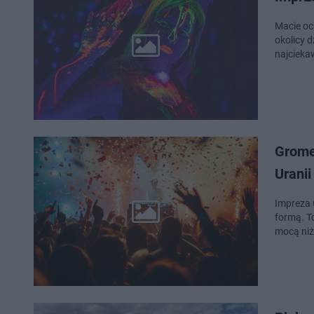
Macie oc
okolicy d
najcieka
Gromee,
Uranii
Impreza 
formą. T
mocą niż