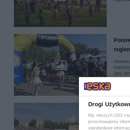
Ponown
regio
Kilometry
charytat
ręce, zam
Drogi Użytkow
Topow
My, naszych 1162 zau
Ludwi
przechowujemy informa
standardowe informac