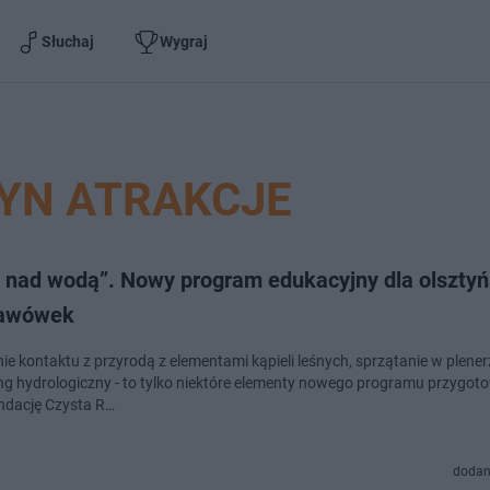
Słuchaj
Wygraj
YN ATRAKCJE
e nad wodą”. Nowy program edukacyjny dla olsztyń
tawówek
e kontaktu z przyrodą z elementami kąpieli leśnych, sprzątanie w plenerz
ng hydrologiczny - to tylko niektóre elementy nowego programu przygo
ndację Czysta R…
dodan