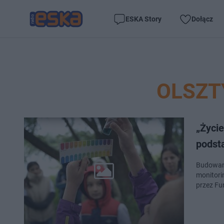
ESKA Story
Dołącz
OLSZT
„Życi
pods
Budowani
monitori
przez Fu