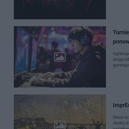
Turnie
ponow
Ogólnopo
drugą od
gamingow
ImprEs
Macie oc
okolicy d
najcieka