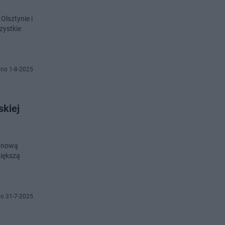
Olsztynie i
zystkie
no 1-8-2025
z nową
większą
o 31-7-2025