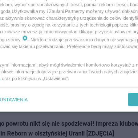
 Zbigniewa Ludwichowskiego, to już stała impreza na sportowej mapie O
klam, wybór spersonalizowanych treści, pomiar reklam i treści, bad
ie już po raz 5. powróciło na Stadion Lekkoatletyczny w Kortowie, gro
 zgodą Użytkownika my i Zaufani Partnerzy możemy używać dokład
h sportowców z całego…
az aktywnie skanować charakterystykę urządzenia do celów identyfi
ść, prosimy o zgodę na korzystanie z tych technologii poprzez klikn
a i zawsze możesz ją zmienić/wycofać klikając przycisk ustawień pr
dodan
ogu strony
. Niektóre rodzaje przetwarzania danych nie wymagaj
iwić się takiemu przetwarzaniu. Preferencje będą miały zastosowanie
kowa piguła. Nie przegapcie tego! [LISTA]
szymi informacjami, abyś mógł świadomie i komfortowo korzystać z
hotę wyjść na miasto, ale brakuje wam pomysłu, co moglibyście robić? W 
gółowe informacje dotyczące przetwarzania Twoich danych znajdzi
zieje się więcej, niż mogliście się tego spodziewać! Zebraliśmy dla Was ws
s
oraz po kliknięciu w „Ustawienia”.
wsze prop…
USTAWIENIA
doda
o powrotu nikt się nie spodziewał! Impreza klubo
n Reborn w olsztyńskiej Uranii [ZDJĘCIA]