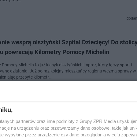
dodan
ie wesprą olsztyński Szpital Dziecięcy! Do stolic
nu powracają Kilometry Pomocy Michelin
 Pomocy Michelin to już klasyk olsztyńskich imprez, który łączy sport i
ywne działania. Już po raz kolejny mieszkańcy regionu wezmą sprawy w
ieniając przebyte kilometr…
dodan
niku,
i sportowcy i tłumy widzów. Za nami Memoriał Zb
fanych partnerów oraz inne podmioty z Grupy ZPR Media uzyskujem
chowskiego
cje na urządzeniu oraz przetwarzamy dane osobowe, takie jak unika
je wysyłane przez urządzenie czy dane przeglądania w celu zapewn