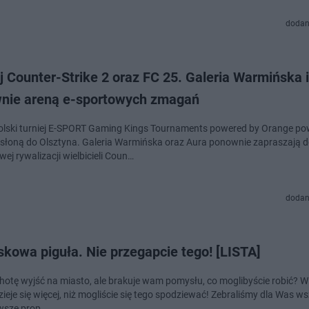
dodan
j Counter-Strike 2 oraz FC 25. Galeria Warmińska 
nie areną e-sportowych zmagań
lski turniej E-SPORT Gaming Kings Tournaments powered by Orange po
słoną do Olsztyna. Galeria Warmińska oraz Aura ponownie zapraszają 
ej rywalizacji wielbicieli Coun…
dodan
kowa piguła. Nie przegapcie tego! [LISTA]
hotę wyjść na miasto, ale brakuje wam pomysłu, co moglibyście robić? W 
zieje się więcej, niż mogliście się tego spodziewać! Zebraliśmy dla Was ws
wsze prop…