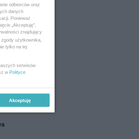
lsztyna.
anie odbiorców oraz
madząc
nych danych
kacji. Ponieważ
ięcie „Akceptuję”.
ywatności znajdujący
o 12-8-2025
ą zgody użytkownika,
 tylko na tej
 naszych serwisów
Olsztynie i
esz w
Polityce
zystkie
Akceptuję
no 7-8-2025
wa