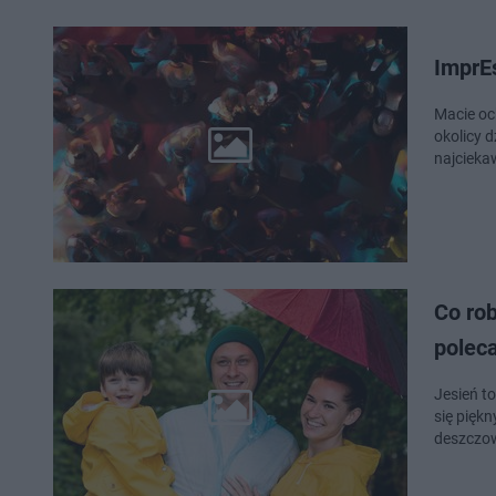
ImprEs
Macie oc
okolicy d
najcieka
Co rob
poleca
Jesień t
się pięk
deszczow