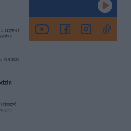
Olsztynie i
zystkie
o 19-9-2025
odzin
i cieszyć
 więcej