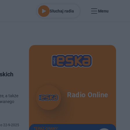
Słuchaj radia
Menu
skich
Radio Online
e, a także
towanego
o 22-9-2025
TERAZ GRAMY