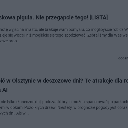
kowa piguła. Nie przegapcie tego! [LISTA]
hotę wyjść na miasto, ale brakuje wam pomysłu, co moglibyście robić? W 
zieje się więcej, niż mogliście się tego spodziewać! Zebraliśmy dla Was ws
wsze prop…
dodan
ić w Olsztynie w deszczowe dni? Te atrakcje dla r
 AI
o nie tylko słoneczne dni, podczas których można spacerować po parkach 
nymi widokami Pożółkłych drzew. Niestety, w prognozie pogody jest coraz
ych dni. Ale w …