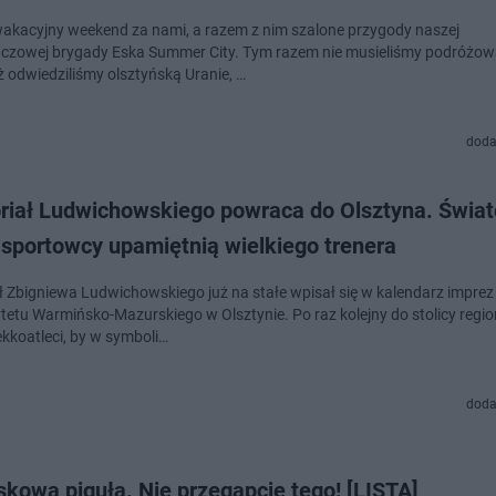
wakacyjny weekend za nami, a razem z nim szalone przygody naszej
zowej brygady Eska Summer City. Tym razem nie musieliśmy podróżowa
 odwiedziliśmy olsztyńską Uranie, …
doda
iał Ludwichowskiego powraca do Olsztyna. Świa
 sportowcy upamiętnią wielkiego trenera
 Zbigniewa Ludwichowskiego już na stałe wpisał się w kalendarz imprez
tetu Warmińsko-Mazurskiego w Olsztynie. Po raz kolejny do stolicy regio
ekkoatleci, by w symboli…
doda
kowa piguła. Nie przegapcie tego! [LISTA]