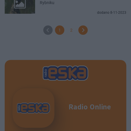
Rybniku
dodano 8-11-2023
1
2
Radio Online