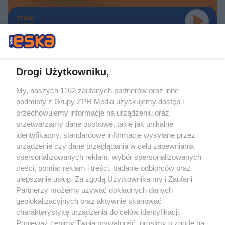
TERAZ
GRAMY
Drogi Użytkowniku,
My, naszych 1162 zaufanych partnerów oraz inne
Żaden utwór zamieszczony w serwisie nie może być powielany i
podmioty z Grupy ZPR Media uzyskujemy dostęp i
rozpowszechniany lub dalej rozpowszechniany w jakikolwiek sposób (w
tym także elektroniczny lub mechaniczny) na jakimkolwiek polu
przechowujemy informacje na urządzeniu oraz
eksploatacji w jakiejkolwiek formie, włącznie z umieszczaniem w Internecie
przetwarzamy dane osobowe, takie jak unikalne
bez pisemnej zgody właściciela praw. Jakiekolwiek użycie lub
identyfikatory, standardowe informacje wysyłane przez
wykorzystanie utworów w całości lub w części z naruszeniem prawa, tzn.
bez właściwej zgody, jest zabronione pod groźbą kary i może być ścigane
urządzenie czy dane przeglądania w celu zapewniania
prawnie.
spersonalizowanych reklam, wybór spersonalizowanych
treści, pomiar reklam i treści, badanie odbiorców oraz
ulepszanie usług. Za zgodą Użytkownika my i Zaufani
Partnerzy możemy używać dokładnych danych
geolokalizacyjnych oraz aktywnie skanować
charakterystykę urządzenia do celów identyfikacji.
Ponieważ cenimy Twoją prywatność, prosimy o zgodę na
O nas