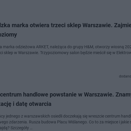
zka marka otwiera trzeci sklep Warszawie. Zajmi
poziomy
 marka odzieżowa ARKET, należąca do grupy H&M, otworzy wiosną 20
eci sklep w Warszawie. Trzypoziomowy salon będzie mieścił się w Elektro
dodano
centrum handlowe powstanie w Warszawie. Znam
zację i datę otwarcia
cy jednego z warszawskich osiedli doczekają się wreszcie centrum han
ego zdarzenia. Rusza budowa Placu Wiślanego. Co to za miejsce i jakie s
ajdą? Szczegóły …