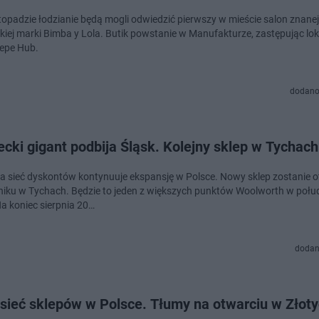
stopadzie łodzianie będą mogli odwiedzić pierwszy w mieście salon znanej
kiej marki Bimba y Lola. Butik powstanie w Manufakturze, zastępując lok
Pepe Hub.
dodano
cki gigant podbija Śląsk. Kolejny sklep w Tychach
a sieć dyskontów kontynuuje ekspansję w Polsce. Nowy sklep zostanie 
niku w Tychach. Będzie to jeden z większych punktów Woolworth w połu
Na koniec sierpnia 20…
dodan
sieć sklepów w Polsce. Tłumy na otwarciu w Złot