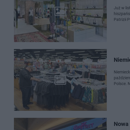
Już w li
hiszpańs
Patrizii 
Niemie
Niemieck
paździer
Polsce. 
Nowa 