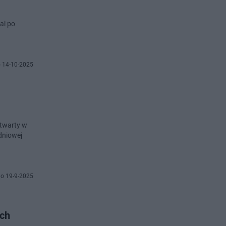
al po
 14-10-2025
otwarty w
dniowej
o 19-9-2025
ych