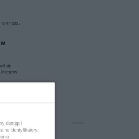
 13-11-2025
 w
ił się
 klientów
o 4-11-2025
y dostęp i
lne identyfikatory,
iania