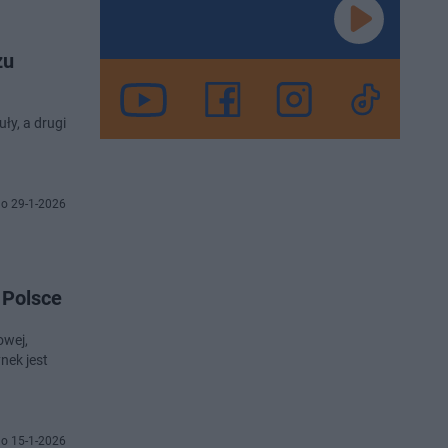
zu
ły, a drugi
o 29-1-2026
 Polsce
owej,
nek jest
o 15-1-2026