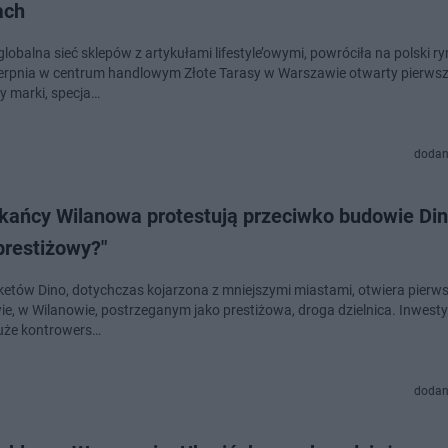
ach
lobalna sieć sklepów z artykułami lifestyle’owymi, powróciła na polski r
ierpnia w centrum handlowym Złote Tarasy w Warszawie otwarty pierwsz
ny marki, specja…
dodan
kańcy Wilanowa protestują przeciwko budowie Din
prestiżowy?"
ketów Dino, dotychczas kojarzona z mniejszymi miastami, otwiera pierws
e, w Wilanowie, postrzeganym jako prestiżowa, droga dzielnica. Inwesty
uże kontrowers…
dodan