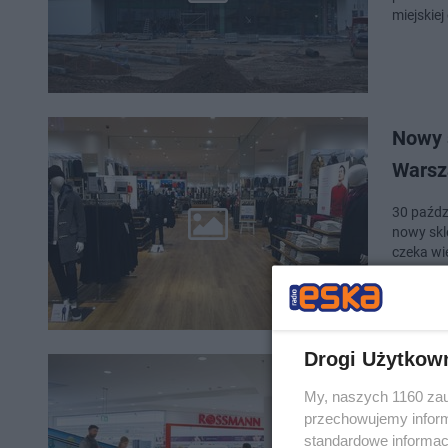
miejskie
Nowy 
Warsz
30 paźdz
nowy skl
czeka wi
Drogi Użytkow
W Pol
My, naszych 1160 zau
wyjaśn
przechowujemy informa
standardowe informac