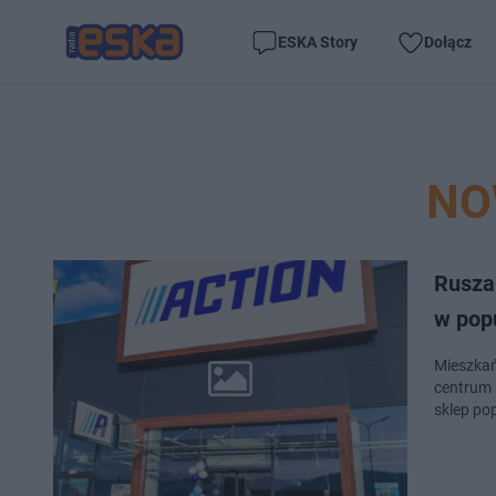
ESKA Story
Dołącz
NO
Rusza 
w pop
Mieszkań
centrum h
sklep po