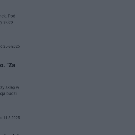
ynek. Pod
y sklep
o 25-8-2025
o. "Za
zy sklep w
cja budzi
o 11-8-2025