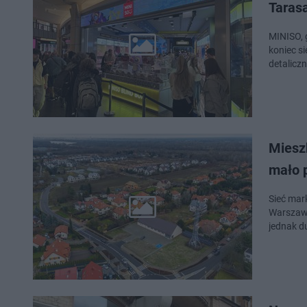
Taras
MINISO, g
koniec s
detalicz
Miesz
mało 
Sieć mar
Warszawi
jednak d