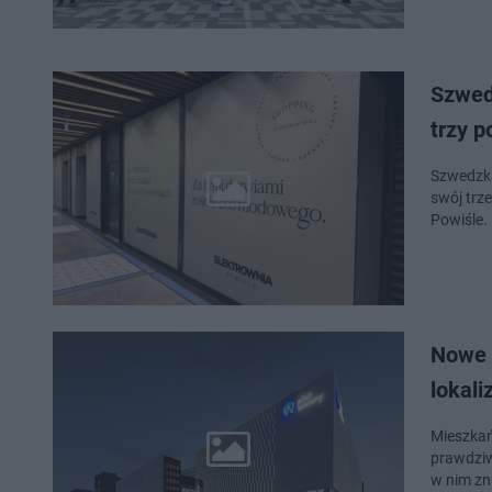
Szwed
trzy 
Szwedzka
swój trz
Powiśle.
Nowe 
lokali
Mieszkań
prawdziw
w nim zn