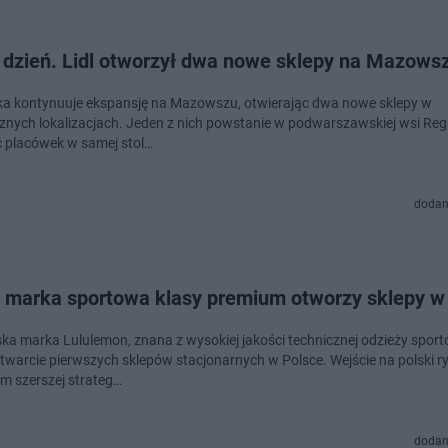
i dzień. Lidl otworzył dwa nowe sklepy na Mazows
ska kontynuuje ekspansję na Mazowszu, otwierając dwa nowe sklepy w
cznych lokalizacjach. Jeden z nich powstanie w podwarszawskiej wsi Regu
eć placówek w samej stol…
dodan
 marka sportowa klasy premium otworzy sklepy w
ka marka Lululemon, znana z wysokiej jakości technicznej odzieży sport
otwarcie pierwszych sklepów stacjonarnych w Polsce. Wejście na polski ry
m szerszej strateg…
dodan