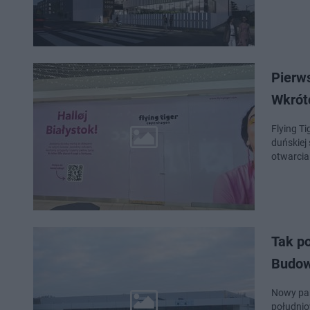
Pierws
Wkrót
Flying T
duńskiej 
otwarcia 
Tak p
Budowa
Nowy par
południo