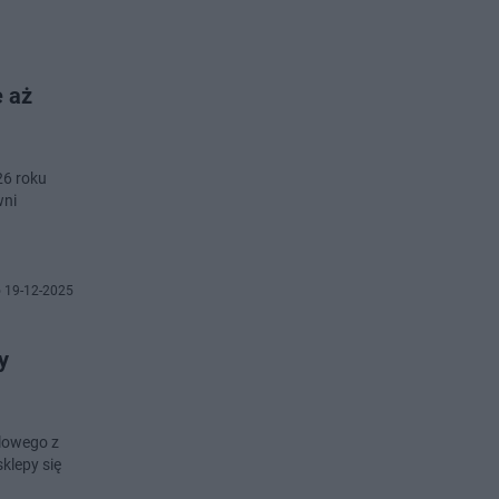
e aż
26 roku
wni
 19-12-2025
y
dlowego z
klepy się