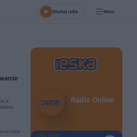
Słuchaj radia
Menu
twarcie
Radio Online
ca, w
zielnicy
no 8-7-2026
TERAZ GRAMY