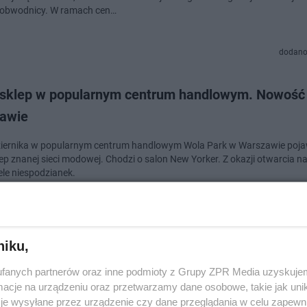
j obwodnicy. W ramach cen…
dodano
sklep w popularnym centrum handlowym. Nowość
awie
iernika w popularnym centrum handlowym Wola Park w Warszawie pojaw
ep znanej sieci modowej. Chodzi o salon New Yorker. Z okazji otwarcia na
ele niespodzianek.
dodan
niku,
sce zamknięto 50 centrów handlowych. Ekspertka
fanych partnerów oraz inne podmioty z Grupy ZPR Media uzyskujem
ia, co się dzieje na rynku
cje na urządzeniu oraz przetwarzamy dane osobowe, takie jak unika
je wysyłane przez urządzenie czy dane przeglądania w celu zapewn