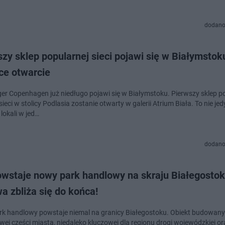
dodano
zy sklep popularnej sieci pojawi się w Białymstok
ce otwarcie
iger Copenhagen już niedługo pojawi się w Białymstoku. Pierwszy sklep p
sieci w stolicy Podlasia zostanie otwarty w galerii Atrium Biała. To nie je
lokali w jed…
dodano
owstaje nowy park handlowy na skraju Białegostok
 zbliża się do końca!
k handlowy powstaje niemal na granicy Białegostoku. Obiekt budowany 
wej części miasta, niedaleko kluczowej dla regionu drogi wojewódzkiej or