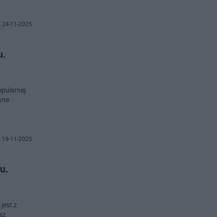
 24-11-2025
u.
opularnej
dyne
 19-11-2025
u.
jest z
az