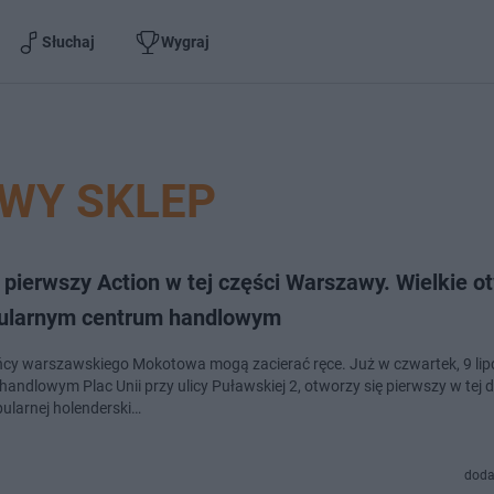
Słuchaj
Wygraj
WY SKLEP
pierwszy Action w tej części Warszawy. Wielkie o
ularnym centrum handlowym
cy warszawskiego Mokotowa mogą zacierać ręce. Już w czwartek, 9 lip
andlowym Plac Unii przy ulicy Puławskiej 2, otworzy się pierwszy w tej d
pularnej holenderski…
doda