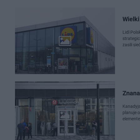
Wielk
Lidl Pol
strategi
zasili si
Znana
Kanadyjs
planuje 
elemente