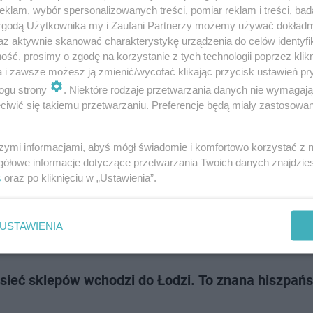
iej dekadzie w Polsce zamknięto około 50 centrów handlowych. Jednocz
klam, wybór spersonalizowanych treści, pomiar reklam i treści, bad
 bardzo intensywnie rozwijają się parki handlowe, głównie za sprawą mnie
 zgodą Użytkownika my i Zaufani Partnerzy możemy używać dokład
hni i kompleksowej,…
az aktywnie skanować charakterystykę urządzenia do celów identyfi
ść, prosimy o zgodę na korzystanie z tych technologii poprzez klikn
a i zawsze możesz ją zmienić/wycofać klikając przycisk ustawień pr
dodano
ogu strony
. Niektóre rodzaje przetwarzania danych nie wymagaj
iwić się takiemu przetwarzaniu. Preferencje będą miały zastosowanie
arny sklep powraca do centrum Warszawy. Byliśmy
cu tuż przed wielkim otwarciem
szymi informacjami, abyś mógł świadomie i komfortowo korzystać z
gółowe informacje dotyczące przetwarzania Twoich danych znajdzi
ek, 23 października, do Domów Towarowych Wars Sawa Junior powróci
s
oraz po kliknięciu w „Ustawienia”.
y sklep. Chodzi o japońską markę modową UNIQLO, która prezentuje się 
ydaniu. Dotychczasowy sklep w…
USTAWIENIA
dodano
sieć sklepów wchodzi do Łodzi. To znana hiszpań
a