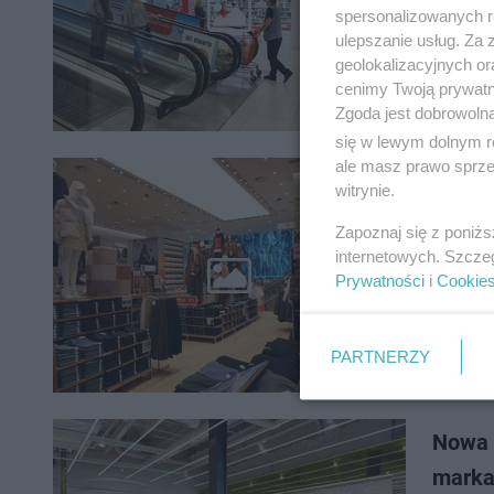
W ostatn
spersonalizowanych re
kilku lat
ulepszanie usług. Za
powierzc
geolokalizacyjnych or
cenimy Twoją prywatno
Zgoda jest dobrowoln
się w lewym dolnym r
ale masz prawo sprzec
Popul
witrynie.
miejs
Zapoznaj się z poniż
internetowych. Szcze
W czwart
Prywatności
i
Cookie
popularn
nowym w
PARTNERZY
Nowa 
mark