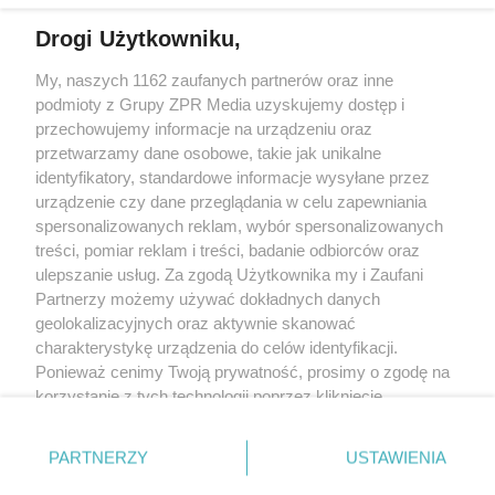
Drogi Użytkowniku,
My, naszych 1162 zaufanych partnerów oraz inne
Żaden utwór zamieszczony w serwisie nie może być powielany i
podmioty z Grupy ZPR Media uzyskujemy dostęp i
rozpowszechniany lub dalej rozpowszechniany w jakikolwiek sposób (w
tym także elektroniczny lub mechaniczny) na jakimkolwiek polu
przechowujemy informacje na urządzeniu oraz
eksploatacji w jakiejkolwiek formie, włącznie z umieszczaniem w Internecie
przetwarzamy dane osobowe, takie jak unikalne
bez pisemnej zgody właściciela praw. Jakiekolwiek użycie lub
wykorzystanie utworów w całości lub w części z naruszeniem prawa, tzn.
identyfikatory, standardowe informacje wysyłane przez
bez właściwej zgody, jest zabronione pod groźbą kary i może być ścigane
urządzenie czy dane przeglądania w celu zapewniania
prawnie.
spersonalizowanych reklam, wybór spersonalizowanych
treści, pomiar reklam i treści, badanie odbiorców oraz
ulepszanie usług. Za zgodą Użytkownika my i Zaufani
Partnerzy możemy używać dokładnych danych
geolokalizacyjnych oraz aktywnie skanować
charakterystykę urządzenia do celów identyfikacji.
O nas
Ponieważ cenimy Twoją prywatność, prosimy o zgodę na
korzystanie z tych technologii poprzez kliknięcie
Informacje prawne
„Akceptuję”. Zgoda jest dobrowolna i zawsze możesz ją
zmienić/wycofać klikając przycisk ustawień prywatności
Nasze serwisy
PARTNERZY
USTAWIENIA
znajdujący się w lewym dolnym rogu strony
. Niektóre