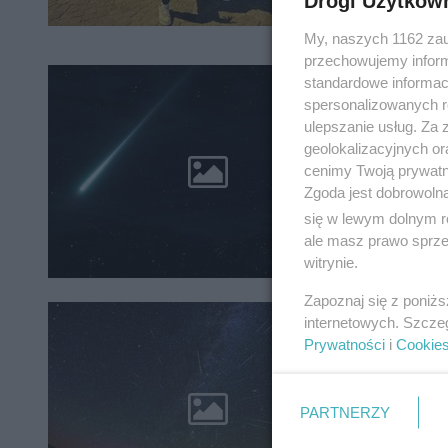
Drogi Użytkow
My, naszych 1162 zau
przechowujemy informa
standardowe informac
Ta no
spersonalizowanych re
spada
ulepszanie usług. Za
geolokalizacyjnych or
Spadając
cenimy Twoją prywatno
twarzy. W
Zgoda jest dobrowoln
tym sam
się w lewym dolnym r
ale masz prawo sprzec
witrynie.
Zapoznaj się z poniż
internetowych. Szcze
W tych
Prywatności
i
Cookie
W nocy z
wydarzen
PARTNERZY
bez spec