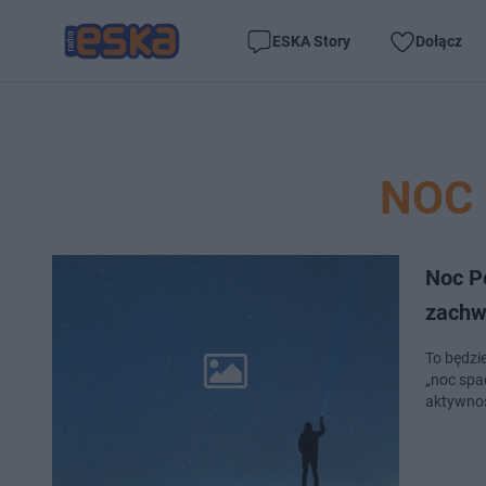
ESKA Story
Dołącz
NOC
Noc P
zachw
To będzie
„noc spa
aktywnoś