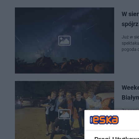
W sier
spójrz
Już w sie
spektaku
pogoda d
Weeke
Biały
Za nami 
imprezow