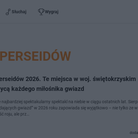
Słuchaj
Wygraj
 PERSEIDÓW
erseidów 2026. Te miejsca w woj. świętokrzyskim
ycą każdego miłośnika gwiazd
 najbardziej spektakularny spektakl na niebie w ciągu ostatnich lat. Sie
dających gwiazd” w 2026 roku zapowiada się wyjątkowo – nie tylko ze 
ć roju, ale prz…
doda