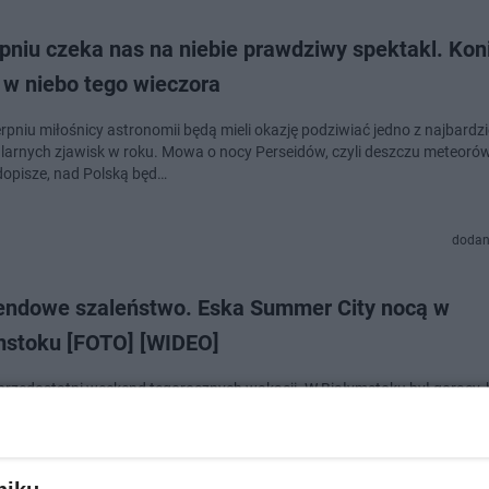
pniu czeka nas na niebie prawdziwy spektakl. Kon
 w niebo tego wieczora
rpniu miłośnicy astronomii będą mieli okazję podziwiać jedno z najbardzi
larnych zjawisk w roku. Mowa o nocy Perseidów, czyli deszczu meteorów.
opisze, nad Polską będ…
dodan
ndowe szaleństwo. Eska Summer City nocą w
mstoku [FOTO] [WIDEO]
przedostatni weekend tegorocznych wakacji. W Białymstoku był gorący, b
o- koncertowy. Jak się bawiliście? To próbowała sprawdzić Eska Summer