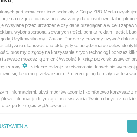
niku,
dodan
fanych partnerów oraz inne podmioty z Grupy ZPR Media uzyskujem
cje na urządzeniu oraz przetwarzamy dane osobowe, takie jak unika
je wysyłane przez urządzenie czy dane przeglądania w celu zapewn
c będzie wyjątkowa! Gdzie we Wrocławiu obejrzym
klam, wybór spersonalizowanych treści, pomiar reklam i treści, bad
jące gwiazdy?
 zgodą Użytkownika my i Zaufani Partnerzy możemy używać dokład
az aktywnie skanować charakterystykę urządzenia do celów identyfi
e gwiazdy są zjawiskiem, które za każdym razem podziwiamy z uśmiec
ść, prosimy o zgodę na korzystanie z tych technologii poprzez klikn
 najbliższą noc, 12-13 sierpnia, będziemy mieli okazję po raz kolejny je z
a i zawsze możesz ją zmienić/wycofać klikając przycisk ustawień pr
ym pomyśleć życze…
ogu strony
. Niektóre rodzaje przetwarzania danych nie wymagaj
iwić się takiemu przetwarzaniu. Preferencje będą miały zastosowanie
dodan
szymi informacjami, abyś mógł świadomie i komfortowo korzystać z
gółowe informacje dotyczące przetwarzania Twoich danych znajdzi
 miejscach najlepiej spędzić Noc Perseidów
s
oraz po kliknięciu w „Ustawienia”.
 12 na 13 sierpnia w całej Polsce odbędzie się Noc Perseidów. To wyjątk
ie i jedyna noc, kiedy przelatujące nad Ziemią Perseidy można śledzić go
USTAWIENIA
jalistycznego spr…