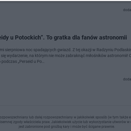
doda
idy u Potockich”. To gratka dla fanów astronomii
mi sierpniowa noc spadających gwiazd. Z tej okazji w Radzyniu Podlask
 się wydarzenie, na którym nie może zabraknąć miłośników astronomii! 
ło podczas „Perseid u Po…
doda
ozpowszechniany lub dalej rozpowszechniany w jakikolwiek sposób (w tym także el
pisemnej zgody właściciela praw. Jakiekolwiek użycie lub wykorzystanie utworów w c
jest zabronione pod groźbą kary i może być ścigane prawnie.