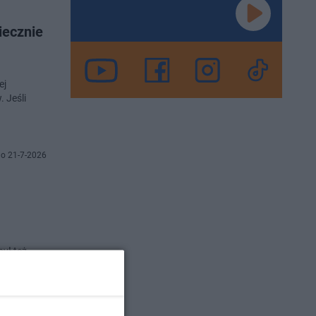
iecznie
ej
 Jeśli
o 21-7-2026
ył też
 City.