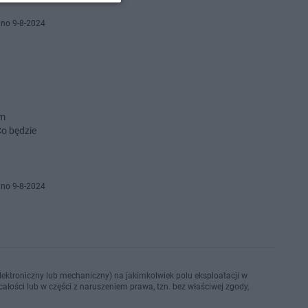
no 9-8-2024
im
Co będzie
no 9-8-2024
ektroniczny lub mechaniczny) na jakimkolwiek polu eksploatacji w
ałości lub w części z naruszeniem prawa, tzn. bez właściwej zgody,