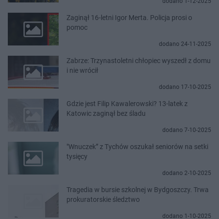
dodano 1-12-2025
Zaginął 16-letni Igor Merta. Policja prosi o
pomoc
dodano 24-11-2025
Zabrze: Trzynastoletni chłopiec wyszedł z domu
i nie wrócił
dodano 17-10-2025
Gdzie jest Filip Kawalerowski? 13-latek z
Katowic zaginął bez śladu
dodano 7-10-2025
"Wnuczek” z Tychów oszukał seniorów na setki
tysięcy
dodano 2-10-2025
Tragedia w bursie szkolnej w Bydgoszczy. Trwa
prokuratorskie śledztwo
dodano 1-10-2025