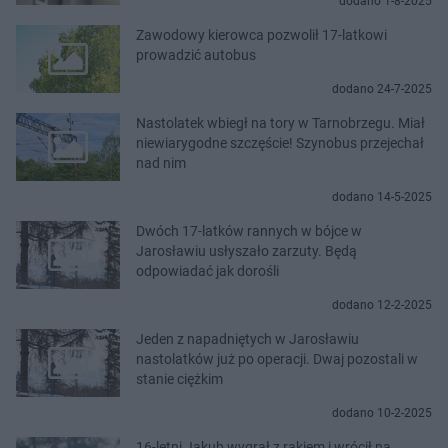
dodano 1-8-2025
Zawodowy kierowca pozwolił 17-latkowi
prowadzić autobus
dodano 24-7-2025
Nastolatek wbiegł na tory w Tarnobrzegu. Miał
niewiarygodne szczęście! Szynobus przejechał
nad nim
dodano 14-5-2025
Dwóch 17-latków rannych w bójce w
Jarosławiu usłyszało zarzuty. Będą
odpowiadać jak dorośli
dodano 12-2-2025
Jeden z napadniętych w Jarosławiu
nastolatków już po operacji. Dwaj pozostali w
stanie ciężkim
dodano 10-2-2025
16-letni Jakub wygrał z rakiem i wrócił na