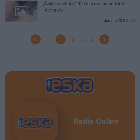
„Święte nachosy”. Ten film mocno podzielił
internatów
dodano 23-2-2024
1
2
3
...
5
Radio Online