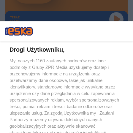
TERAZ
GRAMY
Drogi Użytkowniku,
My, naszych 1160 zaufanych partnerów oraz inne
Żaden utwór zamieszczony w serwisie nie może być powielany i
podmioty z Grupy ZPR Media uzyskujemy dostęp i
rozpowszechniany lub dalej rozpowszechniany w jakikolwiek sposób (w
tym także elektroniczny lub mechaniczny) na jakimkolwiek polu
przechowujemy informacje na urządzeniu oraz
eksploatacji w jakiejkolwiek formie, włącznie z umieszczaniem w Internecie
przetwarzamy dane osobowe, takie jak unikalne
bez pisemnej zgody właściciela praw. Jakiekolwiek użycie lub
wykorzystanie utworów w całości lub w części z naruszeniem prawa, tzn.
identyfikatory, standardowe informacje wysyłane przez
bez właściwej zgody, jest zabronione pod groźbą kary i może być ścigane
urządzenie czy dane przeglądania w celu zapewniania
prawnie.
spersonalizowanych reklam, wybór spersonalizowanych
treści, pomiar reklam i treści, badanie odbiorców oraz
ulepszanie usług. Za zgodą Użytkownika my i Zaufani
Partnerzy możemy używać dokładnych danych
geolokalizacyjnych oraz aktywnie skanować
charakterystykę urządzenia do celów identyfikacji.