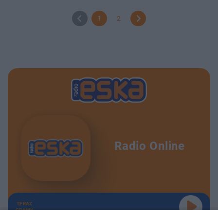
1
2
Radio Online
TERAZ
GRAMY