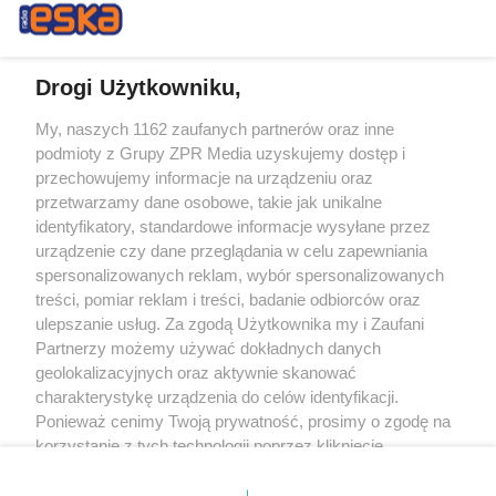
Drogi Użytkowniku,
My, naszych 1162 zaufanych partnerów oraz inne
Żaden utwór zamieszczony w serwisie nie może być powielany i
podmioty z Grupy ZPR Media uzyskujemy dostęp i
rozpowszechniany lub dalej rozpowszechniany w jakikolwiek sposób (w
tym także elektroniczny lub mechaniczny) na jakimkolwiek polu
przechowujemy informacje na urządzeniu oraz
eksploatacji w jakiejkolwiek formie, włącznie z umieszczaniem w Internecie
przetwarzamy dane osobowe, takie jak unikalne
bez pisemnej zgody właściciela praw. Jakiekolwiek użycie lub
wykorzystanie utworów w całości lub w części z naruszeniem prawa, tzn.
identyfikatory, standardowe informacje wysyłane przez
bez właściwej zgody, jest zabronione pod groźbą kary i może być ścigane
urządzenie czy dane przeglądania w celu zapewniania
prawnie.
spersonalizowanych reklam, wybór spersonalizowanych
treści, pomiar reklam i treści, badanie odbiorców oraz
ulepszanie usług. Za zgodą Użytkownika my i Zaufani
Partnerzy możemy używać dokładnych danych
geolokalizacyjnych oraz aktywnie skanować
charakterystykę urządzenia do celów identyfikacji.
O nas
Ponieważ cenimy Twoją prywatność, prosimy o zgodę na
korzystanie z tych technologii poprzez kliknięcie
Informacje prawne
„Akceptuję”. Zgoda jest dobrowolna i zawsze możesz ją
zmienić/wycofać klikając przycisk ustawień prywatności