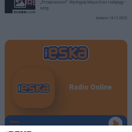
„Przepraszam”. Wystąpią Maya Krav i sskjegg •
szeg
dodano 14-11-2022
Radio Online
TERAZ
GRAMY