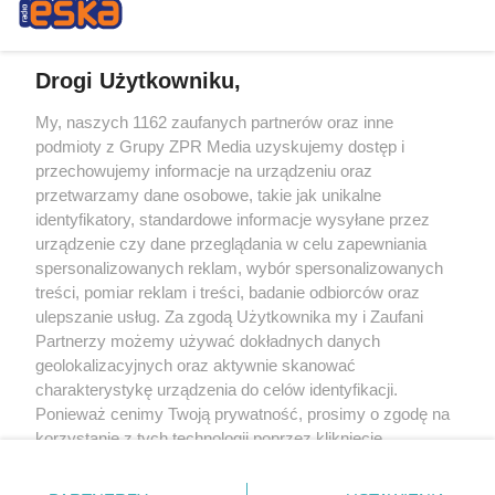
Drogi Użytkowniku,
My, naszych 1162 zaufanych partnerów oraz inne
Żaden utwór zamieszczony w serwisie nie może być powielany i
podmioty z Grupy ZPR Media uzyskujemy dostęp i
rozpowszechniany lub dalej rozpowszechniany w jakikolwiek sposób (w
tym także elektroniczny lub mechaniczny) na jakimkolwiek polu
przechowujemy informacje na urządzeniu oraz
eksploatacji w jakiejkolwiek formie, włącznie z umieszczaniem w Internecie
przetwarzamy dane osobowe, takie jak unikalne
bez pisemnej zgody właściciela praw. Jakiekolwiek użycie lub
identyfikatory, standardowe informacje wysyłane przez
wykorzystanie utworów w całości lub w części z naruszeniem prawa, tzn.
bez właściwej zgody, jest zabronione pod groźbą kary i może być ścigane
urządzenie czy dane przeglądania w celu zapewniania
prawnie.
spersonalizowanych reklam, wybór spersonalizowanych
treści, pomiar reklam i treści, badanie odbiorców oraz
ulepszanie usług. Za zgodą Użytkownika my i Zaufani
Partnerzy możemy używać dokładnych danych
geolokalizacyjnych oraz aktywnie skanować
charakterystykę urządzenia do celów identyfikacji.
Ponieważ cenimy Twoją prywatność, prosimy o zgodę na
O nas
korzystanie z tych technologii poprzez kliknięcie
Informacje prawne
„Akceptuję”. Zgoda jest dobrowolna i zawsze możesz ją
zmienić/wycofać klikając przycisk ustawień prywatności