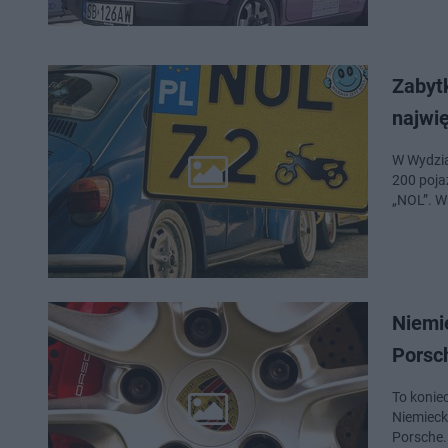
Zabyt
najwi
W Wydzia
200 poja
„NOL”. W
Niemie
Porsc
To koniec
Niemieck
Porsche.