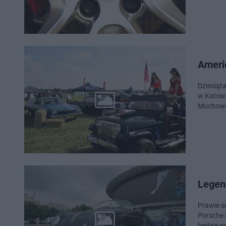
Ameri
Dziesiąt
w Katowi
Muchowcu
Legen
Prawie s
Porsche 
będzie m