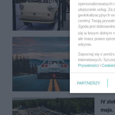
samochód
spersonalizowanych re
produkcji
ulepszanie usług. Za
geolokalizacyjnych or
cenimy Twoją prywatno
Zgoda jest dobrowoln
się w lewym dolnym r
ale masz prawo sprzec
witrynie.
Znasz 
Zapoznaj się z poniż
Wielu ki
internetowych. Szcze
rejestra
Prywatności
i
Cookie
łatwo po
PARTNERZY
IV zlo
maja. 