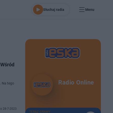
Słuchaj radia
Menu
 Wśród
Radio Online
. Na tego
o 28-7-2023
TERAZ GRAMY