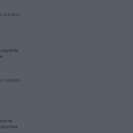
o 23-6-2023
 zagościła
 w
o 18-6-2023
awia na
y sportowe