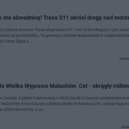
o ma obwodnicę! Trasa S11 skróci drogę nad morz
a Olesna otwarta! Trasa ekspresowa S11 ma 25 km długości i jest udos
owców od poniedziałku. To pierwszy odcinek ekspresówki w województwie
zy Górny Śląsk z …
dodan
ła Wielka Wyprawa Maluchów. Cel - okrągły milion
w Zasada, Kajetan Kajetanowicz i Rafał Sonik to twarze i ambasadorowie 
Maluchów, która ruszyła z Bielska-Białej do Monte Carlo. Załogi mają d
a 4000 kilometrów, a ce…
doda