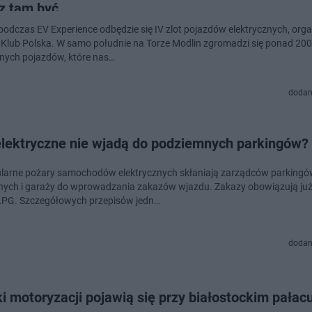
z tam być
podczas EV Experience odbędzie się IV zlot pojazdów elektrycznych, or
 Klub Polska. W samo południe na Torze Modlin zgromadzi się ponad 200
znych pojazdów, które nas…
dodan
elektryczne nie wjadą do podziemnych parkingów?
larne pożary samochodów elektrycznych skłaniają zarządców parking
ych i garaży do wprowadzania zakazów wjazdu. Zakazy obowiązują już
LPG. Szczegółowych przepisów jedn…
dodan
i motoryzacji pojawią się przy białostockim pałac