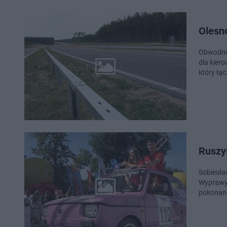
Olesn
Obwodnic
dla kier
który łąc
Ruszy
Sobiesła
Wyprawy 
pokonani