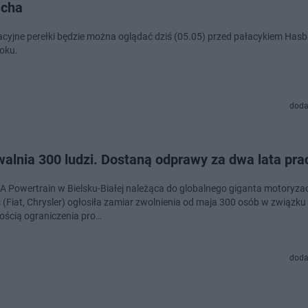
cha
cyjne perełki będzie można oglądać dziś (05.05) przed pałacykiem Has
oku.
doda
walnia 300 ludzi. Dostaną odprawy za dwa lata pra
A Powertrain w Bielsku-Białej należąca do globalnego giganta motoryza
s (Fiat, Chrysler) ogłosiła zamiar zwolnienia od maja 300 osób w związku
ością ograniczenia pro…
doda