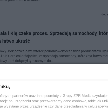
doda
ia i Kię czeka proces. Sprzedają samochody, któr
 łatwo ukraść
owy Jork pozwało we wtorek południowokoreańskich producentów Hyu
 i Kia Corp oskarżając ich, że sprzedają samochody, które zbyt łatwo m
Nowy Jork dołączył tym samym do…
doda
niku,
 temu powstał prototyp Pioniera
fanych partnerów oraz inne podmioty z Grupy ZPR Media uzyskujem
cje na urządzeniu oraz przetwarzamy dane osobowe, takie jak unika
śnie 70 lat od powstania prototypu samochodu Pionier. Miał to być polski
je wysyłane przez urządzenie czy dane przeglądania w celu zapewn