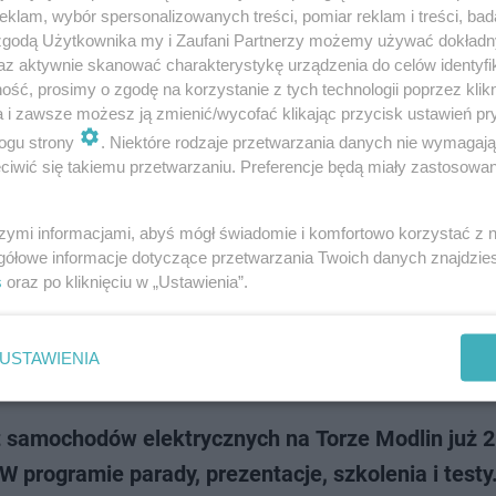
 - w założeniach popularny, tani i ekonomiczny. Ostatecznie jednak nie
klam, wybór spersonalizowanych treści, pomiar reklam i treści, bad
 seryjnej. Dlaczego…
 zgodą Użytkownika my i Zaufani Partnerzy możemy używać dokład
az aktywnie skanować charakterystykę urządzenia do celów identyfi
ść, prosimy o zgodę na korzystanie z tych technologii poprzez klikn
doda
a i zawsze możesz ją zmienić/wycofać klikając przycisk ustawień pr
ogu strony
. Niektóre rodzaje przetwarzania danych nie wymagaj
iwić się takiemu przetwarzaniu. Preferencje będą miały zastosowanie
wszystkie rejestracje z regionu? Sprawdź się
szymi informacjami, abyś mógł świadomie i komfortowo korzystać z
erowców oraz pasażerów jadąc autem często bawi się w tzw. zgadywanie
gółowe informacje dotyczące przetwarzania Twoich danych znajdzi
cji. Czy to Warszawa? A może Wrocław? Powiat koszaliński czy Koszalin?
s
oraz po kliknięciu w „Ustawienia”.
mylić. Dlatego sprawdź w …
USTAWIENIA
dodan
t samochodów elektrycznych na Torze Modlin już 2
W programie parady, prezentacje, szkolenia i testy