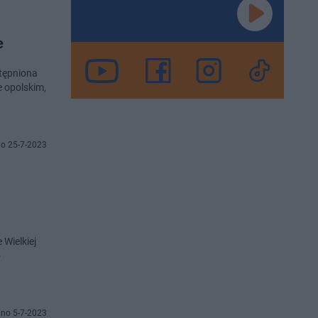
e
tępniona
 opolskim,
o 25-7-2023
Wielkiej
o
no 5-7-2023