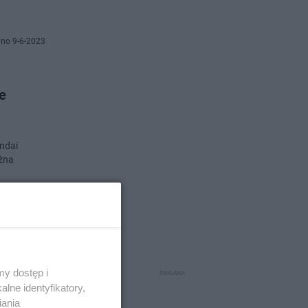
no 9-6-2023
e
ndai
ożna
no 7-6-2023
y dostęp i
lne identyfikatory,
iania