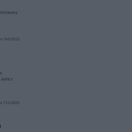
ganizowany
o 19-5-2023
ów
 auta z
o 12-5-2023
u