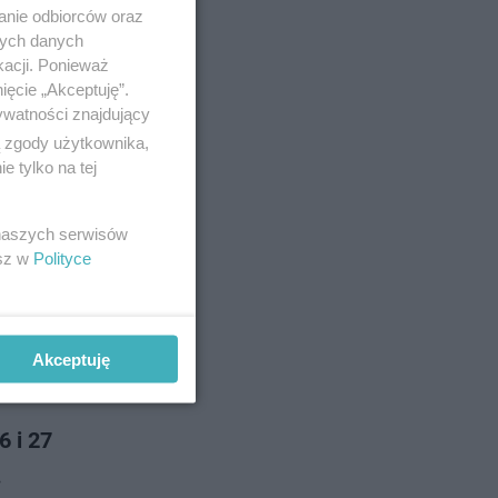
 rozpoczęto
anie odbiorców oraz
nych danych
kacji. Ponieważ
ięcie „Akceptuję”.
no 5-6-2023
ywatności znajdujący
ą zgody użytkownika,
 tylko na tej
 naszych serwisów
esz w
Polityce
 Można się
Akceptuję
o 23-5-2023
6 i 27
.