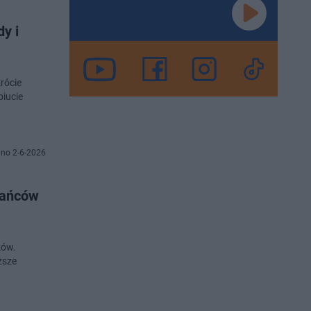
dy i
krócie
iucie
no 2-6-2026
kańców
ków.
ższe