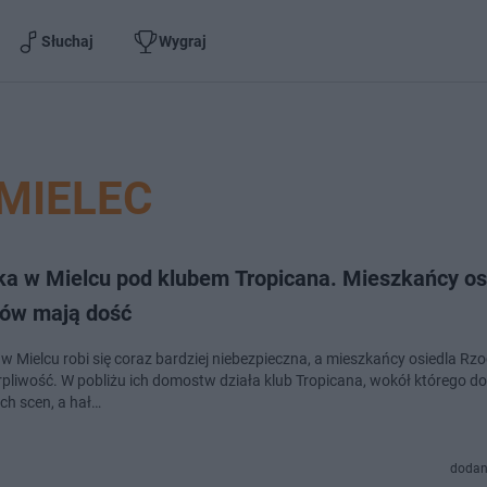
Słuchaj
Wygraj
MIELEC
yka w Mielcu pod klubem Tropicana. Mieszkańcy os
ów mają dość
 w Mielcu robi się coraz bardziej niebezpieczna, a mieszkańcy osiedla R
erpliwość. W pobliżu ich domostw działa klub Tropicana, wokół którego d
ch scen, a hał…
dodan