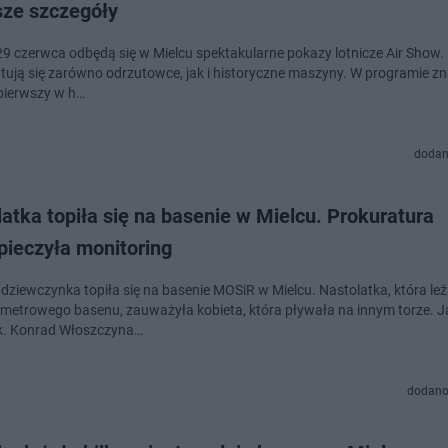
sze szczegóły
 29 czerwca odbędą się w Mielcu spektakularne pokazy lotnicze Air Show. 
tują się zarówno odrzutowce, jak i historyczne maszyny. W programie zna
pierwszy w h…
dodan
atka topiła się na basenie w Mielcu. Prokuratura
pieczyła monitoring
a dziewczynka topiła się na basenie MOSiR w Mielcu. Nastolatka, która le
metrowego basenu, zauważyła kobieta, która pływała na innym torze. 
k. Konrad Włoszczyna…
dodano