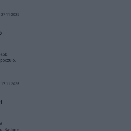
 27-11-2025
o
osób.
 poczuło.
 17-11-2025
ł
ał
go. Badanie