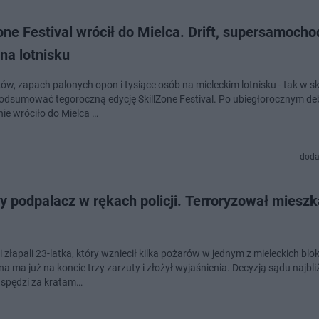
one Festival wrócił do Mielca. Drift, supersamocho
na lotnisku
ków, zapach palonych opon i tysiące osób na mieleckim lotnisku - tak w s
dsumować tegoroczną edycję SkillZone Festival. Po ubiegłorocznym deb
ie wróciło do Mielca …
doda
y podpalacz w rękach policji. Terroryzował miesz
i złapali 23-latka, który wzniecił kilka pożarów w jednym z mieleckich blo
 ma już na koncie trzy zarzuty i złożył wyjaśnienia. Decyzją sądu najbli
 spędzi za kratam…