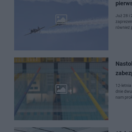
pierw
Już 28 i
zaprezen
również 
Nastol
zabez
12-letni
dnie dwu
nam pro