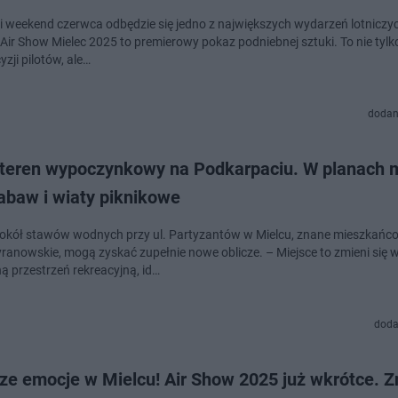
i weekend czerwca odbędzie się jedno z największych wydarzeń lotniczy
. Air Show Mielec 2025 to premierowy pokaz podniebnej sztuki. To nie tyl
cyzji pilotów, ale…
dodan
teren wypoczynkowy na Podkarpaciu. W planach m
abaw i wiaty piknikowe
okół stawów wodnych przy ul. Partyzantów w Mielcu, znane mieszkańc
ranowskie, mogą zyskać zupełnie nowe oblicze. – Miejsce to zmieni się 
ą przestrzeń rekreacyjną, id…
doda
cze emocje w Mielcu! Air Show 2025 już wkrótce. 