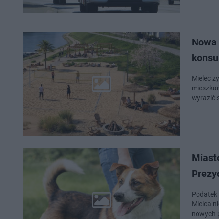
Nowa 
konsu
Mielec zy
mieszkań
wyrazić 
Miast
Prezy
Podatek 
Mielca n
nowych 