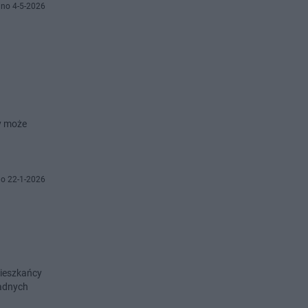
no 4-5-2026
y może
o 22-1-2026
mieszkańcy
żadnych