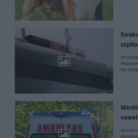
Ewakua
szpita
W niedzi
Wezwane 
Na szczę
Niech
nawet
Do nieco
Ratunkow