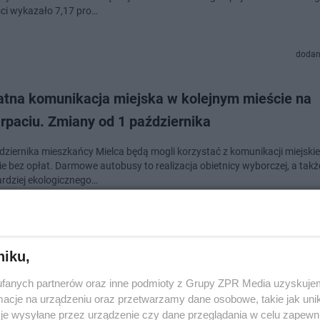
ci wykazało 7,17 pro…
dodan
atna komunikacja miejska w kolejnym mieście na
rpaciu. Zmiany od 1 października
dziernika mieszkańcy Mielca będą mogli korzystać z komunikacji miejskie
ie bez opłat. Darmowe autobusy to realizacja obietnicy wyborczej, a takż
ardziej ekologicznego…
dodan
niku,
karpackich lasach śmiecą na potęgę. Leśnicy z Mi
fanych partnerów oraz inne podmioty z Grupy ZPR Media uzyskujem
ują niepokojące zdjęcia
cje na urządzeniu oraz przetwarzamy dane osobowe, takie jak unika
je wysyłane przez urządzenie czy dane przeglądania w celu zapewn