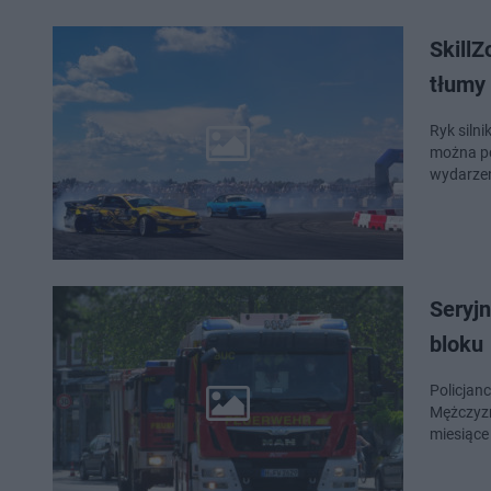
SkillZ
tłumy 
Ryk silni
można po
wydarzen
Seryjn
bloku
Policjanc
Mężczyzna
miesiące