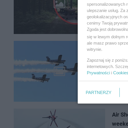
Leśnicy 
spersonalizowanych re
zastrasz
ulepszanie usług. Za
widać st
geolokalizacyjnych or
cenimy Twoją prywatno
Zgoda jest dobrowoln
się w lewym dolnym r
ale masz prawo sprzec
Miele
witrynie.
2025
Zapoznaj się z poniż
internetowych. Szcze
Mielec p
Prywatności
i
Cookie
lotnisko 
silników
PARTNERZY
Air S
weeke