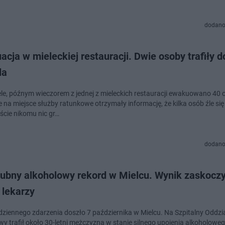
dodano
cja w mieleckiej restauracji. Dwie osoby trafiły d
la
ele, późnym wieczorem z jednej z mieleckich restauracji ewakuowano 40 
na miejsce służby ratunkowe otrzymały informację, że kilka osób źle się
ście nikomu nic gr…
dodano
lubny alkoholowy rekord w Mielcu. Wynik zaskoczy
 lekarzy
dziennego zdarzenia doszło 7 października w Mielcu. Na Szpitalny Oddzi
y trafił około 30-letni mężczyzna w stanie silnego upojenia alkoholowe