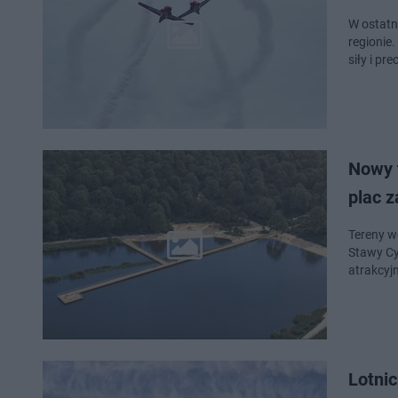
W ostatn
regionie
siły i pre
Nowy 
plac z
Tereny w
Stawy Cy
atrakcyjn
Lotni