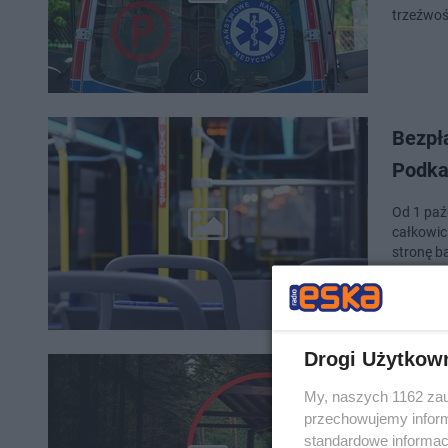
trzeźwoś
Bezpł
Podka
Od 1 paź
całkowic
stronę b
Drogi Użytkow
W pod
My, naszych 1162 zau
publik
przechowujemy informa
standardowe informac