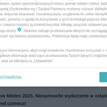
z Nadleśnictwa Mielec alarmują: w podkarpackich lasach śmieci przybyw
klam, wybór spersonalizowanych treści, pomiar reklam i treści, bad
ającym tempie. Zamiast miejsc do odpoczynku i kontaktu z naturą, coraz 
 zgodą Użytkownika my i Zaufani Partnerzy możemy używać dokład
erty odpadów. Najnowsz…
az aktywnie skanować charakterystykę urządzenia do celów identyfi
ść, prosimy o zgodę na korzystanie z tych technologii poprzez klikn
a i zawsze możesz ją zmienić/wycofać klikając przycisk ustawień pr
doda
ogu strony
. Niektóre rodzaje przetwarzania danych nie wymagaj
iwić się takiemu przetwarzaniu. Preferencje będą miały zastosowanie
c znów patrzył w niebo. Tak wyglądały pokazy Air
szymi informacjami, abyś mógł świadomie i komfortowo korzystać z
gółowe informacje dotyczące przetwarzania Twoich danych znajdzi
onownie udowodnił, że ma lotnicze DNA. Airshow 2025 przyciągnął tłum
s
oraz po kliknięciu w „Ustawienia”.
i na dwa dni zmienił niebo nad miastem w scenę pełną akrobacji, emocji i
. Były maszyny histo…
USTAWIENIA
doda
how Mielec 2025. Niesamowite wydarzenie w ostat
nd czerwca!