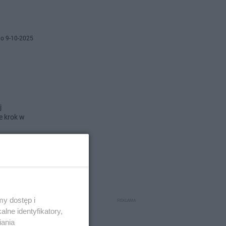
o 9-10-2025
j
e krok w
o 24-9-2025
elca
y dostęp i
lne identyfikatory,
iania