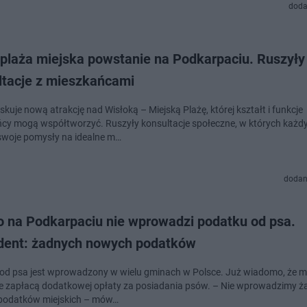
doda
plaża miejska powstanie na Podkarpaciu. Ruszyły
ltacje z mieszkańcami
skuje nową atrakcję nad Wisłoką – Miejską Plażę, której kształt i funkcje
cy mogą współtworzyć. Ruszyły konsultacje społeczne, w których każd
swoje pomysły na idealne m…
dodan
o na Podkarpaciu nie wprowadzi podatku od psa.
dent: żadnych nowych podatków
od psa jest wprowadzony w wielu gminach w Polsce. Już wiadomo, że 
ie zapłacą dodatkowej opłaty za posiadania psów. – Nie wprowadzimy 
podatków miejskich – mów…