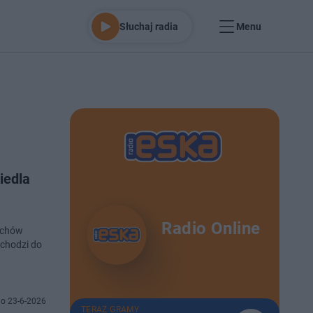
Słuchaj radia
Menu
iedla
Radio Online
zochów
ochodzi do
o 23-6-2026
TERAZ GRAMY