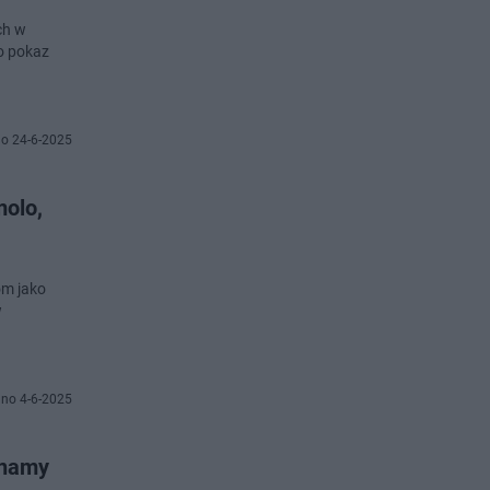
ch w
ko pokaz
o 24-6-2025
olo,
om jako
w
no 4-6-2025
Znamy