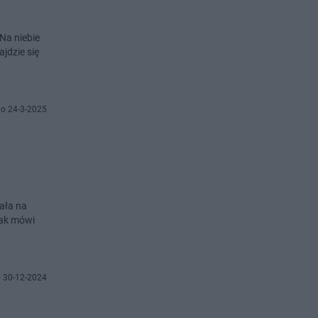
Na niebie
jdzie się
o 24-3-2025
żała na
Jak mówi
 30-12-2024