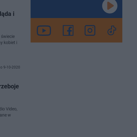
ląda i
 świecie
y kobiet i
o 9-10-2020
rzeboje
io Video,
nane w