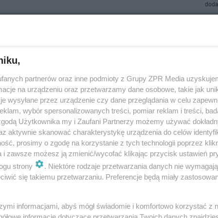
doda
ał 2013: hity w stylu latino pop! To w ich rytmie
czysz karnawałową sambę i cha-chę [VIDEO]
niku,
 2013 to doskonała okazja do szaleństwa na parkiecie w rytmie latynosk
fanych partnerów oraz inne podmioty z Grupy ZPR Media uzyskujem
 Jennifer Lopez i Ricky'ego Martina rozpalą w nas ogień samby. Karnaw
cje na urządzeniu oraz przetwarzamy dane osobowe, takie jak unika
rozpoczynamy …
je wysyłane przez urządzenie czy dane przeglądania w celu zapewn
klam, wybór spersonalizowanych treści, pomiar reklam i treści, bad
 zgodą Użytkownika my i Zaufani Partnerzy możemy używać dokład
dodan
az aktywnie skanować charakterystykę urządzenia do celów identyfi
ść, prosimy o zgodę na korzystanie z tych technologii poprzez klikn
a i zawsze możesz ją zmienić/wycofać klikając przycisk ustawień pr
DARIUM 21.01.1981 urodził się Michel Telo! [VID
ogu strony
. Niektóre rodzaje przetwarzania danych nie wymagaj
iwić się takiemu przetwarzaniu. Preferencje będą miały zastosowanie
lo, autor przeboju wakacji 2012 - piosenki Ai Se Eu Te Pego obchodzi 32 
odził się 21 stycznia 1981 roku. Z tej okazji na Eska.pl przypominamy na
ela!
szymi informacjami, abyś mógł świadomie i komfortowo korzystać z
gółowe informacje dotyczące przetwarzania Twoich danych znajdzi