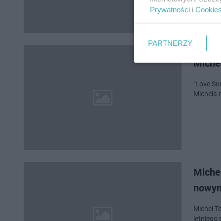
Prywatności
i
Cookie
PARTNERZY
Michel
"Love Son
Michela 
Michel
nowym
Michel T
letniego