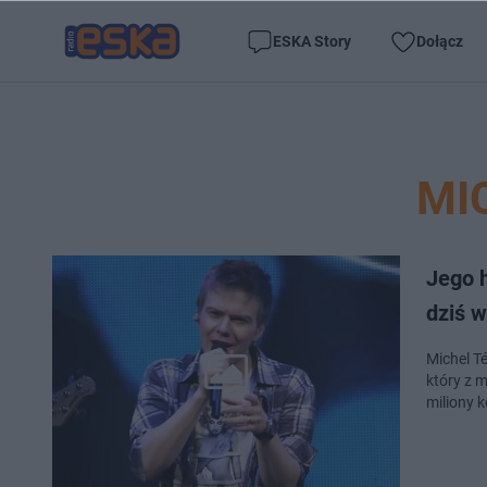
ESKA Story
Dołącz
MI
Jego h
dziś w
Michel Té
który z 
miliony k