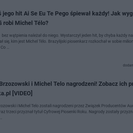
 jego hit Ai Se Eu Te Pego śpiewał każdy! Jak wyg
ś robi Michel Télo?
 bez wątpienia należał do niego. Wystarczył jeden hit, by chyba każdy na
ł się, kim jest Michel Télo. Brazylijski piosenkarz rozkochał w sobie milion
. Co …
dodan
Brzozowski i Michel Telo nagrodzeni! Zobacz ich p
a.pl [VIDEO]
zozowski i Michel Telo zostali nagrodzeni przez Związek Producentów Aud
 raz trzeci przyznał tytuł Cyfrowej Piosenki Roku. Nagrody zostały przyz
i…