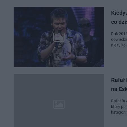
Kiedyś
co dzi
Rok 2011
dowiedzia
nie tylko
Rafał 
na Esk
Rafał Br
który po
kategori