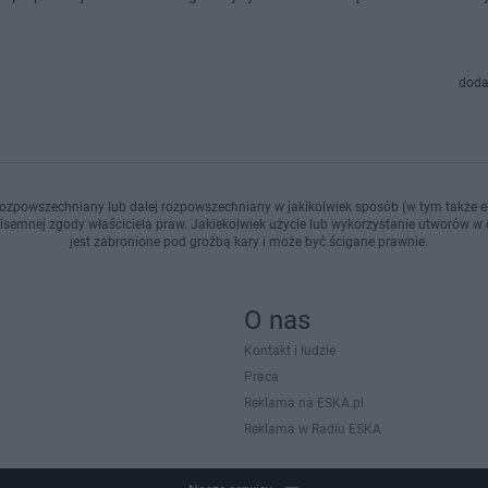
doda
ozpowszechniany lub dalej rozpowszechniany w jakikolwiek sposób (w tym także el
pisemnej zgody właściciela praw. Jakiekolwiek użycie lub wykorzystanie utworów w c
jest zabronione pod groźbą kary i może być ścigane prawnie.
O nas
Kontakt i ludzie
Praca
Reklama na ESKA.pl
Reklama w Radiu ESKA