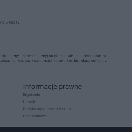
no 5-1-2013
ektroniczny lub mechaniczny) na jakimkolwiek polu eksploatacji w
ałości lub w części z naruszeniem prawa, tzn. bez właściwej zgody,
Informacje prawne
Regulamin
Licencje
Polityka prywatności i cookies
Dane osobowe