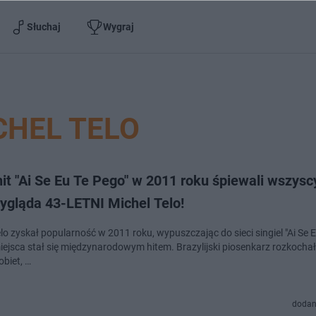
Słuchaj
Wygraj
CHEL TELO
it "Ai Se Eu Te Pego" w 2011 roku śpiewali wszysc
ygląda 43-LETNI Michel Telo!
lo zyskał popularność w 2011 roku, wypuszczając do sieci singiel "Ai Se E
miejsca stał się międzynarodowym hitem. Brazylijski piosenkarz rozkochał
obiet, …
dodan