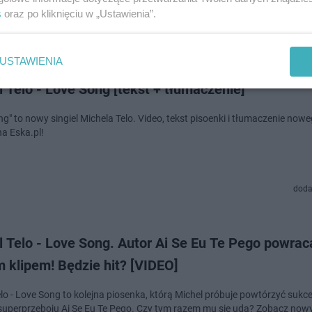
s
oraz po kliknięciu w „Ustawienia”.
dodan
USTAWIENIA
 Telo - Love Song [tekst + tłumaczenie]
g" to nowy singiel Michela Telo. Video, tekst pisoenki i tłumaczenie nowe
na Eska.pl!
doda
 Telo - Love Song. Autor Ai Se Eu Te Pego powrac
 klipem! Będzie hit? [VIDEO]
elo - Love Song to kolejna piosenka, którą Michel próbuje powtórzyć suk
 superprzeboju Ai Se Eu Te Pego. Czy tym razem mu się uda? Zobacz nowy