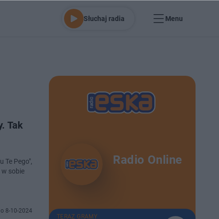
Słuchaj radia
Menu
y. Tak
Radio Online
u Te Pego",
 w sobie
o 8-10-2024
TERAZ GRAMY