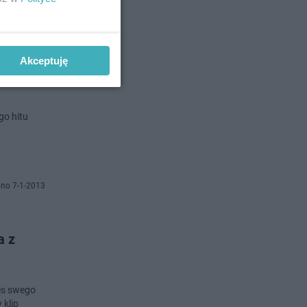
o 21-1-2013
Akceptuję
go hitu
no 7-1-2013
a z
ces swego
 klip