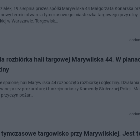
ziałek, 19 sierpnia prezes spółki Marywilska 44 Małgorzata Konarska pr
ie nowy termin otwarcia tymczasowego miasteczka targowego przy ulicy
kiej w Warszawie. Targowisk…
dodan
a rozbiórka hali targowej Marywilska 44. W plana
ziny
e spalonej hali Marywilska 44 rozpoczęto rozbiórkę i oględziny. Działania
ane przez prokuraturę i funkcjonariuszy Komendy Stołecznej Policji. Maj
e przyczyn pożar…
dodan
 tymczasowe targowisko przy Marywilskiej. Jest t