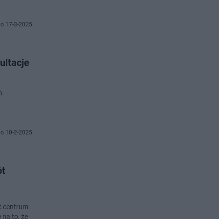
o 17-3-2025
ultacje
o
o 10-2-2025
ót
ć centrum
na to, że