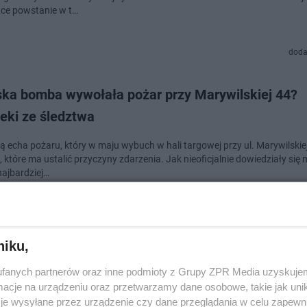
tce powstanie w t…
doda
ska bomba wywołała pożar przy Marywilskiej 44?
eki ze śledztwa
ną echa pożaru, który w maju wybuch w hali targowej przy ul. Marywilskie
 które ma ustalić przyczyny zdarzenia. Jak nieoficjalnie dowiedziały się 
najbardziej…
dodan
niku,
ilska 44 powróci odbudowana. Jakie będzie nowe
fanych partnerów oraz inne podmioty z Grupy ZPR Media uzyskujem
um handlowe?
cje na urządzeniu oraz przetwarzamy dane osobowe, takie jak unika
je wysyłane przez urządzenie czy dane przeglądania w celu zapewn