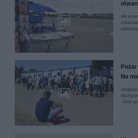
otwar
We wtore
otwarcia
zaznaczy
Pożar
Na mi
Zorganiz
Służby p
- Dość 