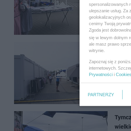
Po wielk
spersonalizowanych re
handlowe
ulepszanie usług. Za
handlowe
geolokalizacyjnych or
cenimy Twoją prywatno
Zgoda jest dobrowoln
się w lewym dolnym r
ale masz prawo sprzec
witrynie.
Marywi
Zapoznaj się z poniż
Po tragi
internetowych. Szcze
nowo. W 
Prywatności
i
Cookie
PARTNERZY
Tymcz
wielki