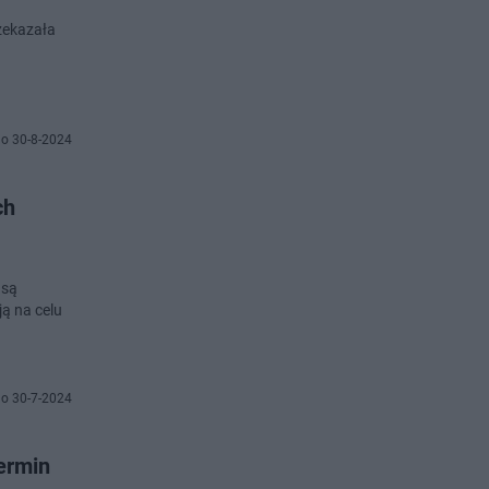
zekazała
o 30-8-2024
ch
 są
ą na celu
o 30-7-2024
ermin