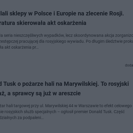
ali sklepy w Polsce i Europie na zlecenie Rosji.
ratura skierowała akt oskarżenia
yła seria nieszczęśliwych wypadków, lecz skoordynowana akcja zorganiz
zestępczej pracującej dla rosyjskiego wywiadu. Po długim śledztwie prok
ła akt oskarżenia pr…
doda
 Tusk o pożarze hali na Marywilskiej. To rosyjski
ż, a sprawcy są już w areszcie
żar hali targowej przy ul. Marywilskiej 44 w Warszawie to efekt celowego
ie rosyjskich służb specjalnych – ogłosił premier Donald Tusk. Część
zialnych za podpaleni…