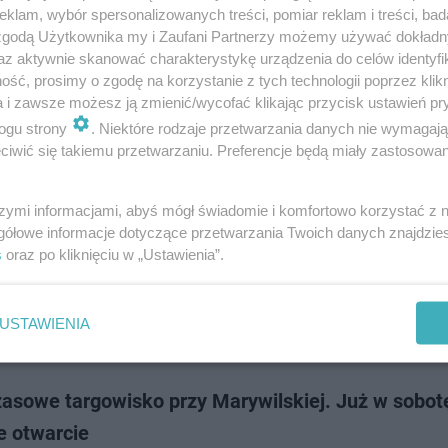
im pożarze Marywilska 44 funkcjonuje głównie jako tymczasowe miaste
klam, wybór spersonalizowanych treści, pomiar reklam i treści, bad
. Spółka aktywnie pracuje jednak nad odbudową spalonej hali. Kiedy ce
 zgodą Użytkownika my i Zaufani Partnerzy możemy używać dokład
 powróci w nowej odsłonie? J…
az aktywnie skanować charakterystykę urządzenia do celów identyfi
ść, prosimy o zgodę na korzystanie z tych technologii poprzez klikn
a i zawsze możesz ją zmienić/wycofać klikając przycisk ustawień pr
dodano
ogu strony
. Niektóre rodzaje przetwarzania danych nie wymagaj
iwić się takiemu przetwarzaniu. Preferencje będą miały zastosowanie
lska 44 ruszyła w nowej odsłonie. Zobacz fotorel
szymi informacjami, abyś mógł świadomie i komfortowo korzystać z
cznym majowym pożarze Marywilska 44 próbuje zacząć swoje handlowe 
gółowe informacje dotyczące przetwarzania Twoich danych znajdzi
sobotę 31 sierpnia ruszyło w tym miejscu tymczasowe miasteczko hand
s
oraz po kliknięciu w „Ustawienia”.
USTAWIENIA
doda
asowe targowisko przy Marywilskiej. Już w sobot
e otwarcie