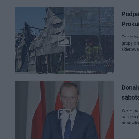
Podpal
Proku
To nie b
grupy pr
skierowa
Donald
sabota
Wielki po
na zlecen
odpowied