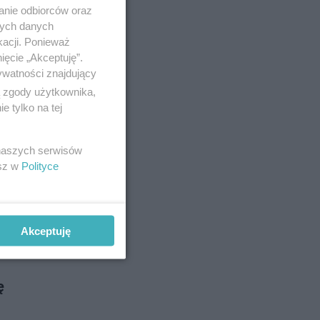
czko
anie odbiorców oraz
ntrum
nych danych
kacji. Ponieważ
ięcie „Akceptuję”.
ywatności znajdujący
 25-10-2024
ą zgody użytkownika,
 tylko na tej
ację
 naszych serwisów
życie na
esz w
Polityce
lowe.
Akceptuję
no 4-9-2024
ę