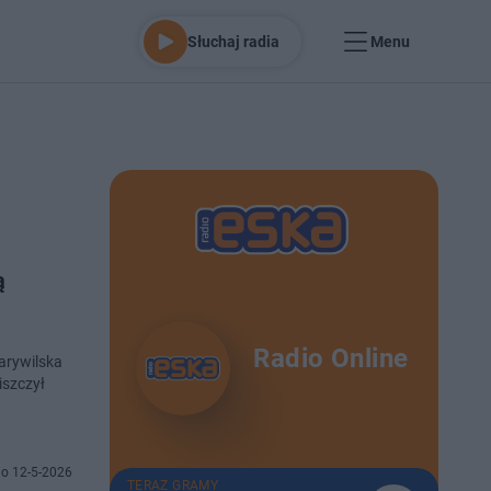
Słuchaj radia
Menu
ą
Radio Online
arywilska
iszczył
o 12-5-2026
TERAZ GRAMY