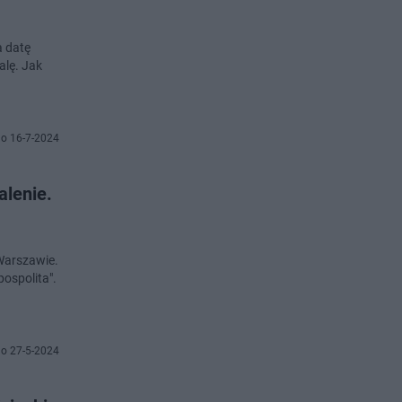
a datę
alę. Jak
o 16-7-2024
alenie.
Warszawie.
ospolita".
o 27-5-2024