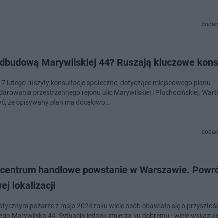
dodan
odbudową Marywilskiej 44? Ruszają kluczowe kons
, 7 lutego ruszyły konsultacje społeczne, dotyczące miejscowego planu
arowania przestrzennego rejonu ulic Marywilskiej i Płochocińskiej. Wart
ć, że opisywany plan ma docelowo…
dodan
centrum handlowe powstanie w Warszawie. Powr
ej lokalizacji
tycznym pożarze z maja 2024 roku wiele osób obawiało się o przyszłoś
go Marywilska 44. Sytuacja jednak zmierza ku dobremu - wiele wskazuje 