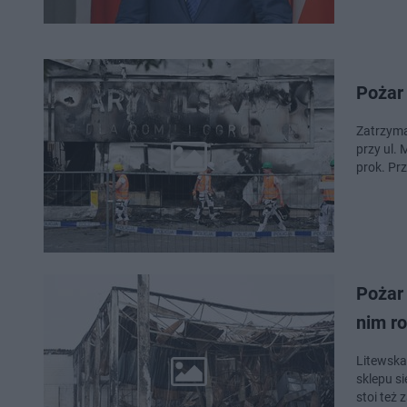
Pożar 
Zatrzyma
przy ul.
prok. Pr
Pożar 
nim r
Litewska
sklepu s
stoi też