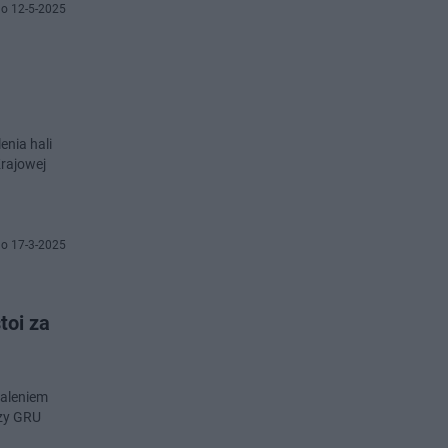
o 12-5-2025
enia hali
Krajowej
o 17-3-2025
toi za
paleniem
czy GRU