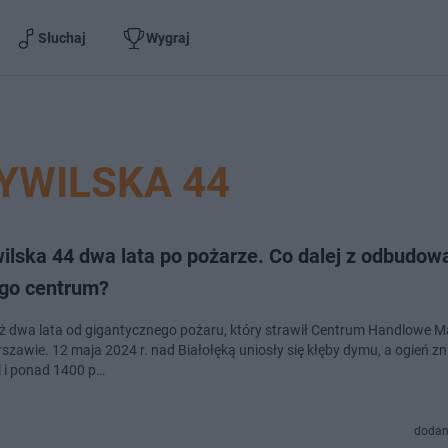
Słuchaj
Wygraj
YWILSKA 44
ilska 44 dwa lata po pożarze. Co dalej z odbudow
go centrum?
uż dwa lata od gigantycznego pożaru, który strawił Centrum Handlowe M
szawie. 12 maja 2024 r. nad Białołęką uniosły się kłęby dymu, a ogień zn
l i ponad 1400 p…
dodan