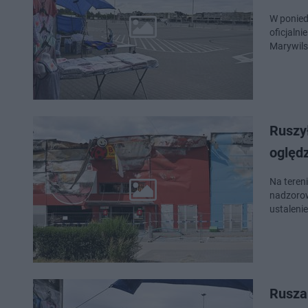
W ponied
oficjaln
Marywils
Ruszył
oględ
Na tereni
nadzorow
ustaleni
Rusza