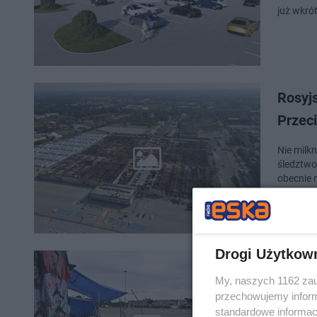
już wkró
Rosyj
Przeci
Nie milk
śledztwo,
obecnie 
Drogi Użytkow
Maryw
My, naszych 1162 zau
centr
przechowujemy informa
standardowe informac