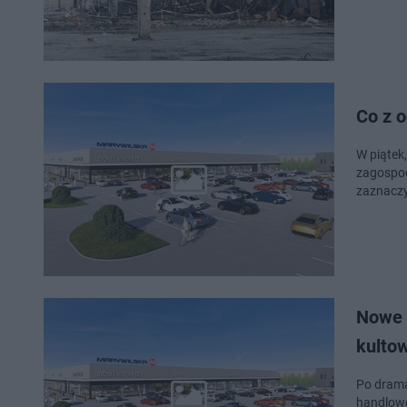
Co z 
W piątek
zagospod
zaznaczy
Nowe 
kultow
Po drama
handlowe