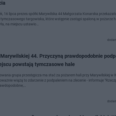
cia
k, 16 lipca prezes spółki Marywilska 44 Małgorzata Konarska przekazał
 tymczasowego targowiska, które wstępnie zastąpi spaloną w pożarze h
ła, na miejscu ustawio…
dodan
 Marywilskiej 44. Przyczyną prawdopodobnie podp
ejscu powstają tymczasowe hale
owana grupa przestępcza ma stać za pożarem hali przy Marywilskiej w 
oważnie wiążą to zdarzenie z podpaleniem na zlecenie - informuje "Rzeczp
prawdopodobne,…
dodan