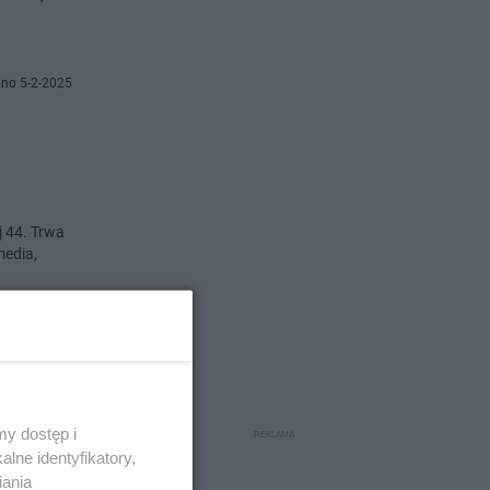
no 5-2-2025
j 44. Trwa
media,
o 5-12-2024
y dostęp i
lne identyfikatory,
iania