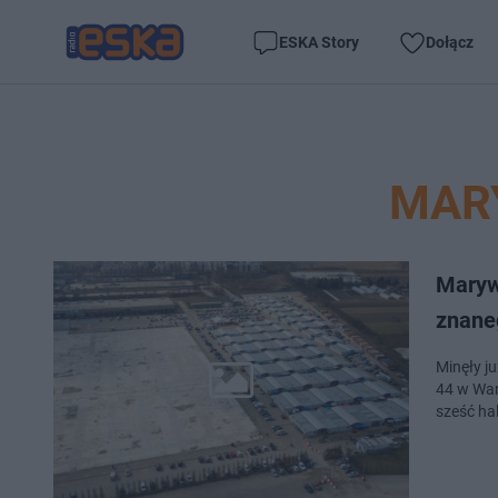
ESKA Story
Dołącz
MAR
Maryw
znane
Minęły j
44 w War
sześć ha