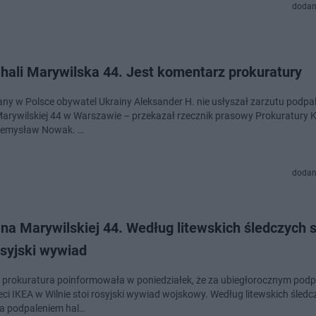
dodan
hali Marywilska 44. Jest komentarz prokuratury
ny w Polsce obywatel Ukrainy Aleksander H. nie usłyszał zarzutu podpal
 Marywilskiej 44 w Warszawie – przekazał rzecznik prasowy Prokuratury 
zemysław Nowak. …
dodan
na Marywilskiej 44. Według litewskich śledczych s
osyjski wywiad
 prokuratura poinformowała w poniedziałek, że za ubiegłorocznym pod
ieci IKEA w Wilnie stoi rosyjski wywiad wojskowy. Według litewskich śled
 za podpaleniem hal…