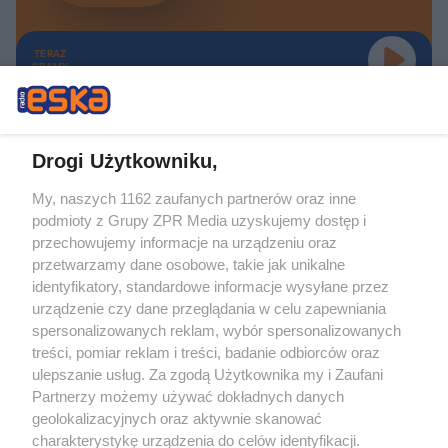
TERAZ
GRAMY
Drogi Użytkowniku,
My, naszych 1162 zaufanych partnerów oraz inne
Żaden utwór zamieszczony w serwisie nie może być powielany i
podmioty z Grupy ZPR Media uzyskujemy dostęp i
rozpowszechniany lub dalej rozpowszechniany w jakikolwiek sposób (w
tym także elektroniczny lub mechaniczny) na jakimkolwiek polu
przechowujemy informacje na urządzeniu oraz
eksploatacji w jakiejkolwiek formie, włącznie z umieszczaniem w Internecie
przetwarzamy dane osobowe, takie jak unikalne
bez pisemnej zgody właściciela praw. Jakiekolwiek użycie lub
identyfikatory, standardowe informacje wysyłane przez
wykorzystanie utworów w całości lub w części z naruszeniem prawa, tzn.
bez właściwej zgody, jest zabronione pod groźbą kary i może być ścigane
urządzenie czy dane przeglądania w celu zapewniania
prawnie.
spersonalizowanych reklam, wybór spersonalizowanych
treści, pomiar reklam i treści, badanie odbiorców oraz
ulepszanie usług. Za zgodą Użytkownika my i Zaufani
Partnerzy możemy używać dokładnych danych
geolokalizacyjnych oraz aktywnie skanować
charakterystykę urządzenia do celów identyfikacji.