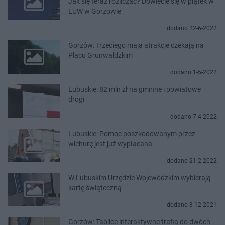
Jak się teraz rozliczać? Dowiecie się w piątek w
LUW w Gorzowie
dodano 22-6-2022
Gorzów: Trzeciego maja atrakcje czekają na
Placu Grunwaldzkim
dodano 1-5-2022
Lubuskie: 82 mln zł na gminne i powiatowe
drogi
dodano 7-4-2022
Lubuskie: Pomoc poszkodowanym przez
wichurę jest już wypłacana
dodano 21-2-2022
W Lubuskim Urzędzie Wojewódzkim wybierają
kartę świąteczną
dodano 8-12-2021
Gorzów: Tablice interaktywne trafią do dwóch