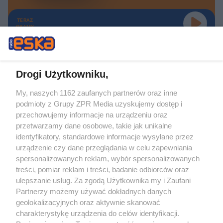
TERAZ
GRAMY
Drogi Użytkowniku,
My, naszych 1162 zaufanych partnerów oraz inne
Żaden utwór zamieszczony w serwisie nie może być powielany i
podmioty z Grupy ZPR Media uzyskujemy dostęp i
rozpowszechniany lub dalej rozpowszechniany w jakikolwiek sposób (w
tym także elektroniczny lub mechaniczny) na jakimkolwiek polu
przechowujemy informacje na urządzeniu oraz
eksploatacji w jakiejkolwiek formie, włącznie z umieszczaniem w Internecie
przetwarzamy dane osobowe, takie jak unikalne
bez pisemnej zgody właściciela praw. Jakiekolwiek użycie lub
wykorzystanie utworów w całości lub w części z naruszeniem prawa, tzn.
identyfikatory, standardowe informacje wysyłane przez
bez właściwej zgody, jest zabronione pod groźbą kary i może być ścigane
urządzenie czy dane przeglądania w celu zapewniania
prawnie.
spersonalizowanych reklam, wybór spersonalizowanych
treści, pomiar reklam i treści, badanie odbiorców oraz
ulepszanie usług. Za zgodą Użytkownika my i Zaufani
Partnerzy możemy używać dokładnych danych
geolokalizacyjnych oraz aktywnie skanować
charakterystykę urządzenia do celów identyfikacji.
O nas