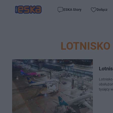
ESKA Story
Dołącz
LOTNISKO
Lotni
Lotnisko
obsłużon
tysięcy 