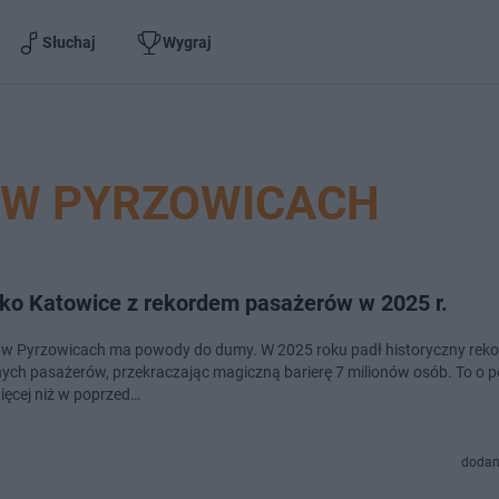
Słuchaj
Wygraj
 W PYRZOWICACH
sko Katowice z rekordem pasażerów w 2025 r.
 w Pyrzowicach ma powody do dumy. W 2025 roku padł historyczny rekor
ych pasażerów, przekraczając magiczną barierę 7 milionów osób. To o 
więcej niż w poprzed…
dodan