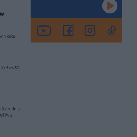
 w
ch kilku
 29-12-2025
h
 9 grudnia
ęśliwą