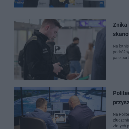
Znika
skano
Na lotni
podróżny
paszportó
Polite
przysz
Na Polit
złudzeni
złotych 