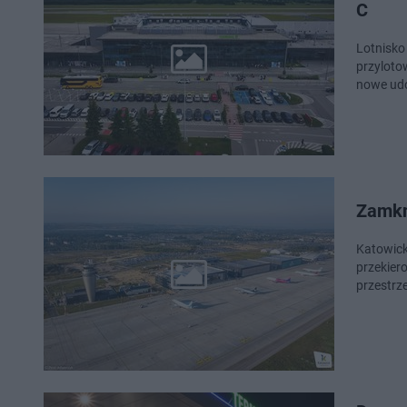
C
Lotnisko
przyloto
nowe udo
Zamkni
Katowick
przekier
przestrz