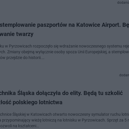
dodano
 stemplowanie paszportów na Katowice Airport. Bę
wanie twarzy
sku w Pyrzowicach rozpoczęło się wdrażanie nowoczesnego systemu rejes
ch. Zmiany obejmą wyłącznie osoby spoza Unii Europejskiej, a stemplow
w przejdzie do historii.…
dodan
chnika Śląska dołączyła do elity. Będą tu szkolić
łość polskiego lotnictwa
echnice Śląskiej w Katowicach otwarto nowoczesny symulator ruchu lotn
a przypominający wieżę lotniczą na lotnisku w Pyrzowicach. Sprzęt za 5 
pozwoli na kształceni…