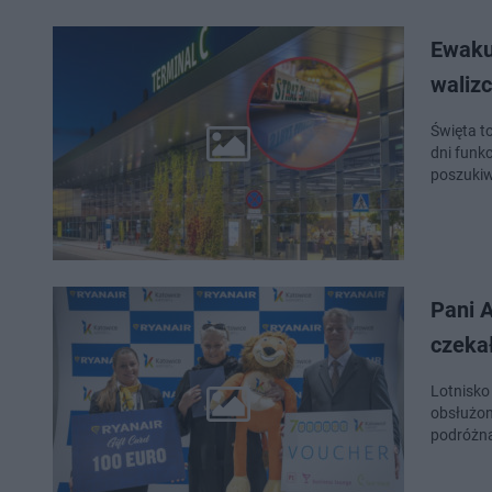
Ewaku
waliz
Święta t
dni funk
poszukiw
Pani A
czeka
Lotnisko
obsłużon
podróżną