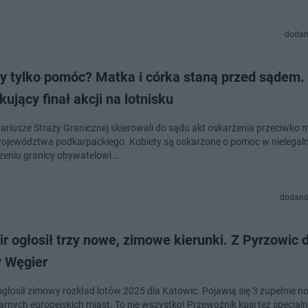
dodan
ły tylko pomóc? Matka i córka staną przed sądem.
ujący finał akcji na lotnisku
ariusze Straży Granicznej skierowali do sądu akt oskarżenia przeciwko m
województwa podkarpackiego. Kobiety są oskarżone o pomoc w nielega
zeniu granicy obywatelowi …
dodano
r ogłosił trzy nowe, zimowe kierunki. Z Pyrzowic 
y Węgier
ogłosił zimowy rozkład lotów 2025 dla Katowic. Pojawią się 3 zupełnie n
arnych europejskich miast. To nie wszystko! Przewoźnik kusi też specjal