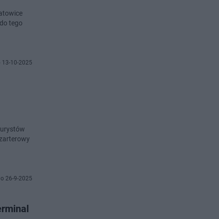
atowice
 do tego
 13-10-2025
turystów
czarterowy
o 26-9-2025
erminal