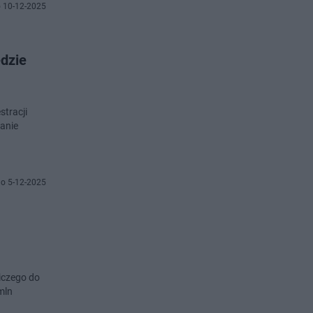
 10-12-2025
dzie
tracji
anie
o 5-12-2025
iczego do
mln