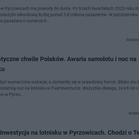
 w Pyrzowicach ma powody do dumy. Po trzech kwartałach 2025 roku K
obsłużyło rekordową liczbę ponad 5,8 miliona pasażerów. W październiku
o pasażera o numerze 6…
dodano
tyczne chwile Polaków. Awaria samolotu i noc na
ku
 być wymarzone wakacje, a zamieniły się w prawdziwy horror. Blisko stu 
ostatnią noc na lotnisku w Fuerteventurze. Wszystko dlatego, że ich lot 
sko w Pyrzo…
dodan
inwestycja na lotnisku w Pyrzowicach. Chodzi o T