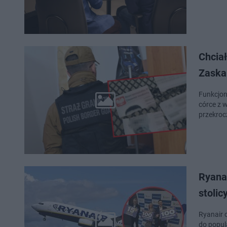
Chcia
Zaskak
Funkcjon
córce z 
przekroc
Ryanai
stolic
Ryanair 
do popul