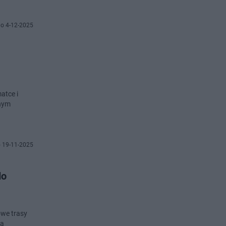
o 4-12-2025
atce i
lnym
 19-11-2025
do
owe trasy
ną