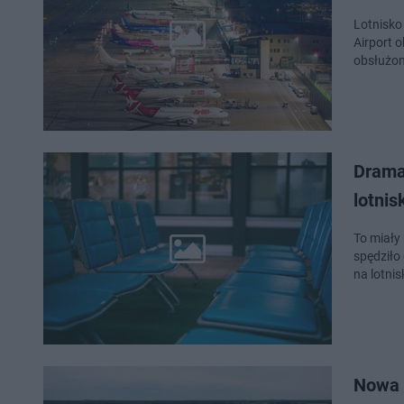
Lotnisko
Airport 
obsłużon
Drama
lotnis
To miały
spędziło 
na lotni
Nowa 