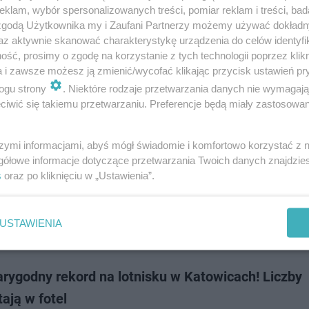
ik ogłosił uruchomienie nowego połączenia z lotniska w Katowicach. J
klam, wybór spersonalizowanych treści, pomiar reklam i treści, bad
y do Ochrydy w Macedon…
 zgodą Użytkownika my i Zaufani Partnerzy możemy używać dokład
az aktywnie skanować charakterystykę urządzenia do celów identyfi
ść, prosimy o zgodę na korzystanie z tych technologii poprzez klikn
dodano
a i zawsze możesz ją zmienić/wycofać klikając przycisk ustawień pr
ogu strony
. Niektóre rodzaje przetwarzania danych nie wymagaj
iwić się takiemu przetwarzaniu. Preferencje będą miały zastosowanie
 Polacy wszczęli dziką awanturę na lotnisku
szymi informacjami, abyś mógł świadomie i komfortowo korzystać z
 o wakacjach w Splicie skończyły się dla grupy Polaków wielką awanturą
gółowe informacje dotyczące przetwarzania Twoich danych znajdzi
. Pasażerowie nie zostali wpuszczeni na pokład samolotu do Chorwacji.
s
oraz po kliknięciu w „Ustawienia”.
iować musiała Straż Graniczna, …
USTAWIENIA
dodano
rygodny rekord na lotnisku w Katowicach! Liczby
ają w fotel