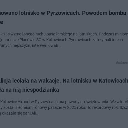
owano lotnisko w Pyrzowicach. Powodem bomba
ce
o czas wzmożonego ruchu pasażerskiego na lotniskach. Podczas miniony
cjonariusze Placówki SG w Katowicach-Pyrzowicach zatrzymali trzech
anych mężczyzn, interweniowali …
dodano
licja leciała na wakacje. Na lotnisku w Katowicac
ła na nią niespodzianka
 Katowice Airport w Pyrzowicach ma powody do świętowania. We wtorek
y został siedmiomilionowy pasażer w 2025 roku. To rekordowy rok. Szcz
 okazała się pani Ali…