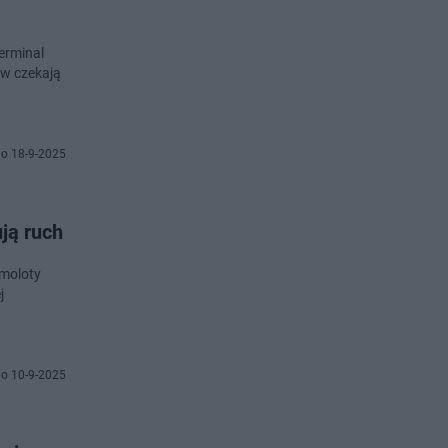
erminal
ów czekają
o 18-9-2025
ją ruch
amoloty
j
o 10-9-2025