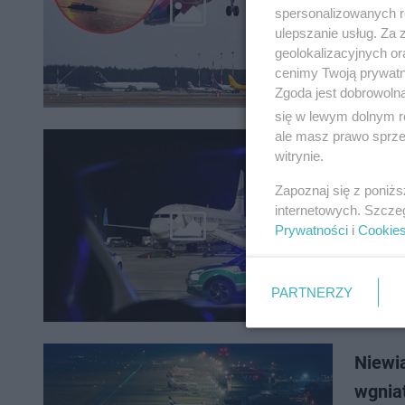
przewoźn
spersonalizowanych re
polecim
ulepszanie usług. Za
geolokalizacyjnych or
cenimy Twoją prywatno
Zgoda jest dobrowoln
się w lewym dolnym r
ale masz prawo sprzec
witrynie.
Pijani
Zapoznaj się z poniż
Marzenia
internetowych. Szcze
lotnisku
Prywatności
i
Cookie
Interwen
PARTNERZY
Niewia
wgniat