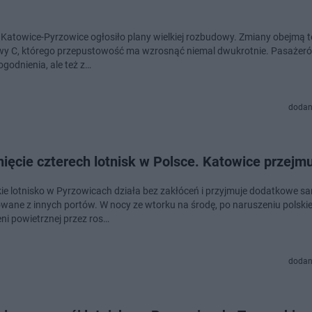
 Katowice-Pyrzowice ogłosiło plany wielkiej rozbudowy. Zmiany obejmą t
wy C, którego przepustowość ma wzrosnąć niemal dwukrotnie. Pasażer
godnienia, ale też z…
dodan
ęcie czterech lotnisk w Polsce. Katowice przejmu
ie lotnisko w Pyrzowicach działa bez zakłóceń i przyjmuje dodatkowe s
owane z innych portów. W nocy ze wtorku na środę, po naruszeniu polskie
eni powietrznej przez ros…
dodan