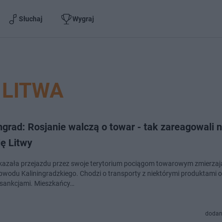
Słuchaj
Wygraj
LITWA
ngrad: Rosjanie walczą o towar - tak zareagowali 
ę Litwy
kazała przejazdu przez swoje terytorium pociągom towarowym zmierza
bwodu Kaliningradzkiego. Chodzi o transporty z niektórymi produktami o
 sankcjami. Mieszkańcy…
dodan