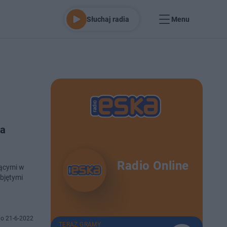
Słuchaj radia
Menu
na
Radio Online
jącymi w
bjętymi
o 21-6-2022
TERAZ GRAMY