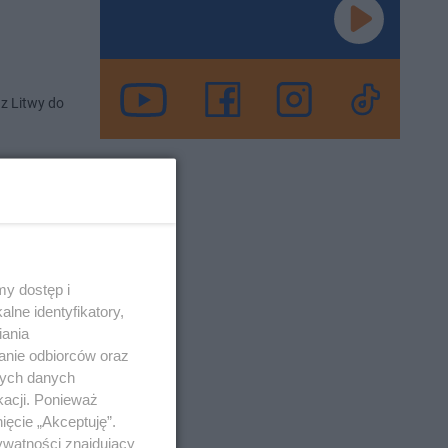
z Litwy do
o 21-6-2022
y dostęp i
lne identyfikatory,
iania
anie odbiorców oraz
tu
e
nych danych
kacji. Ponieważ
ięcie „Akceptuję”.
ywatności znajdujący