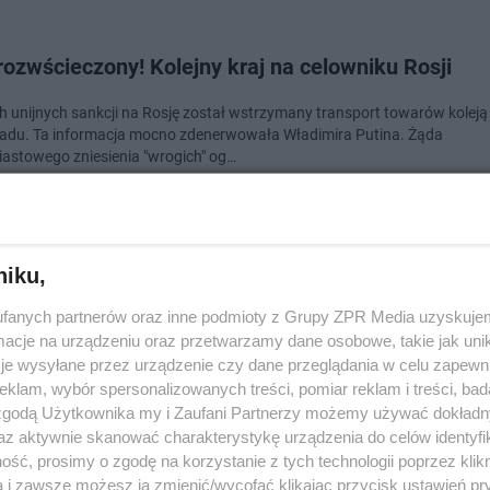
rozwścieczony! Kolejny kraj na celowniku Rosji
 unijnych sankcji na Rosję został wstrzymany transport towarów koleją 
radu. Ta informacja mocno zdenerwowała Władimira Putina. Żąda
astowego zniesienia "wrogich" og…
dodan
niku,
kolejnym celem Rosji? Chcą „zdelegalizowania” jej
fanych partnerów oraz inne podmioty z Grupy ZPR Media uzyskujem
ległości
cje na urządzeniu oraz przetwarzamy dane osobowe, takie jak unika
je wysyłane przez urządzenie czy dane przeglądania w celu zapewn
klam, wybór spersonalizowanych treści, pomiar reklam i treści, bad
lejnym celem Rosji? Projekt ustawy zakładający „zdelegalizowanie” dekre
go Litwie niepodległość wpłynął do Dumy Państwowej. Takie rozwiązani
 zgodą Użytkownika my i Zaufani Partnerzy możemy używać dokład
ował Jewgienij Fiodorow, polity…
az aktywnie skanować charakterystykę urządzenia do celów identyfi
ść, prosimy o zgodę na korzystanie z tych technologii poprzez klikn
a i zawsze możesz ją zmienić/wycofać klikając przycisk ustawień pr