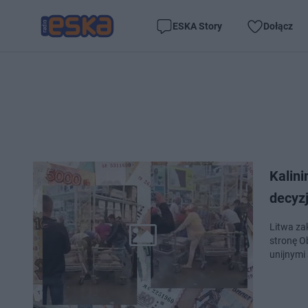
ESKA Story
Dołącz
Kalini
decyzj
Litwa za
stronę O
unijnymi