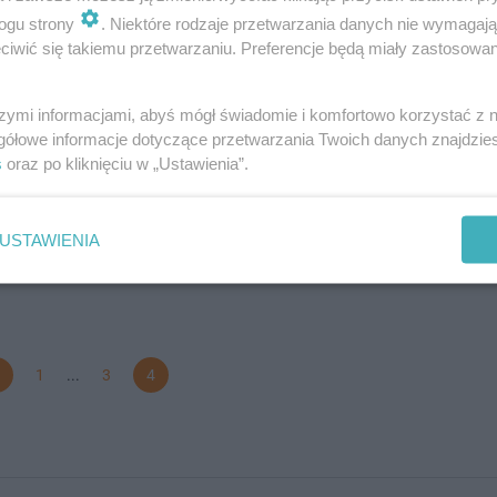
dodan
ogu strony
. Niektóre rodzaje przetwarzania danych nie wymagaj
iwić się takiemu przetwarzaniu. Preferencje będą miały zastosowanie
na dementuje rosyjski fake news - DOTYCZY POLS
szymi informacjami, abyś mógł świadomie i komfortowo korzystać z
gółowe informacje dotyczące przetwarzania Twoich danych znajdzi
Ukrainie toczy się także na polu informacyjnym. Rosja masowo rozprzes
s
oraz po kliknięciu w „Ustawienia”.
 informacje dotyczące sytuacji w zaatakowanym kraju. Jeden z ostatnic
otyczył Polski i Litwy…
USTAWIENIA
dodan
1
...
3
4