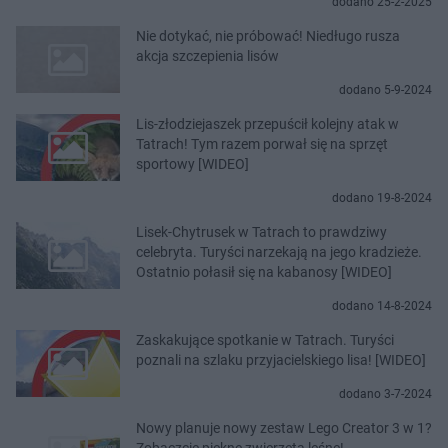
dodano 25-2-2025
Nie dotykać, nie próbować! Niedługo rusza
akcja szczepienia lisów
dodano 5-9-2024
Lis-złodziejaszek przepuścił kolejny atak w
Tatrach! Tym razem porwał się na sprzęt
sportowy [WIDEO]
dodano 19-8-2024
Lisek-Chytrusek w Tatrach to prawdziwy
celebryta. Turyści narzekają na jego kradzieże.
Ostatnio połasił się na kabanosy [WIDEO]
dodano 14-8-2024
Zaskakujące spotkanie w Tatrach. Turyści
poznali na szlaku przyjacielskiego lisa! [WIDEO]
dodano 3-7-2024
Nowy planuje nowy zestaw Lego Creator 3 w 1?
Zobaczcie piękne zwierzęta leśne!