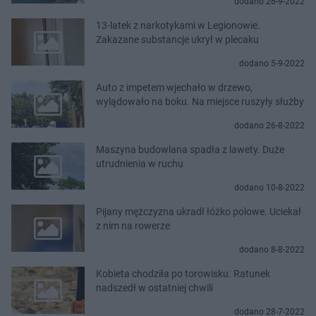
dodano 26-9-2022
13-latek z narkotykami w Legionowie.
Zakazane substancje ukrył w plecaku
dodano 5-9-2022
Auto z impetem wjechało w drzewo,
wylądowało na boku. Na miejsce ruszyły służby
dodano 26-8-2022
Maszyna budowlana spadła z lawety. Duże
utrudnienia w ruchu
dodano 10-8-2022
Pijany mężczyzna ukradł łóżko polowe. Uciekał
z nim na rowerze
dodano 8-8-2022
Kobieta chodziła po torowisku. Ratunek
nadszedł w ostatniej chwili
dodano 28-7-2022