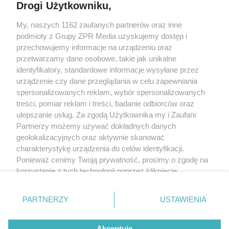
Drogi Użytkowniku,
My, naszych 1162 zaufanych partnerów oraz inne
Żaden utwór zamieszczony w serwisie nie może być powielany i
podmioty z Grupy ZPR Media uzyskujemy dostęp i
rozpowszechniany lub dalej rozpowszechniany w jakikolwiek sposób (w
tym także elektroniczny lub mechaniczny) na jakimkolwiek polu
przechowujemy informacje na urządzeniu oraz
eksploatacji w jakiejkolwiek formie, włącznie z umieszczaniem w Internecie
przetwarzamy dane osobowe, takie jak unikalne
bez pisemnej zgody właściciela praw. Jakiekolwiek użycie lub
wykorzystanie utworów w całości lub w części z naruszeniem prawa, tzn.
identyfikatory, standardowe informacje wysyłane przez
bez właściwej zgody, jest zabronione pod groźbą kary i może być ścigane
urządzenie czy dane przeglądania w celu zapewniania
prawnie.
spersonalizowanych reklam, wybór spersonalizowanych
treści, pomiar reklam i treści, badanie odbiorców oraz
ulepszanie usług. Za zgodą Użytkownika my i Zaufani
Partnerzy możemy używać dokładnych danych
geolokalizacyjnych oraz aktywnie skanować
charakterystykę urządzenia do celów identyfikacji.
O nas
Ponieważ cenimy Twoją prywatność, prosimy o zgodę na
korzystanie z tych technologii poprzez kliknięcie
Informacje prawne
„Akceptuję”. Zgoda jest dobrowolna i zawsze możesz ją
zmienić/wycofać klikając przycisk ustawień prywatności
Nasze serwisy
PARTNERZY
USTAWIENIA
znajdujący się w lewym dolnym rogu strony
. Niektóre
rodzaje przetwarzania danych nie wymagają zgody
© 2026 Grupa ZPR Media
Akceptuję
użytkownika, ale masz prawo sprzeciwić się takiemu