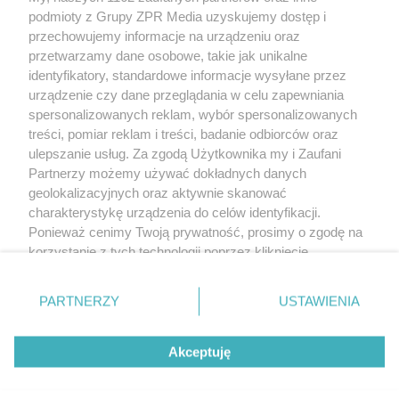
Żaden utwór zamieszczony w serwisie nie może być powielany i
podmioty z Grupy ZPR Media uzyskujemy dostęp i
rozpowszechniany lub dalej rozpowszechniany w jakikolwiek sposób (w
tym także elektroniczny lub mechaniczny) na jakimkolwiek polu
przechowujemy informacje na urządzeniu oraz
eksploatacji w jakiejkolwiek formie, włącznie z umieszczaniem w Internecie
przetwarzamy dane osobowe, takie jak unikalne
bez pisemnej zgody właściciela praw. Jakiekolwiek użycie lub
wykorzystanie utworów w całości lub w części z naruszeniem prawa, tzn.
identyfikatory, standardowe informacje wysyłane przez
bez właściwej zgody, jest zabronione pod groźbą kary i może być ścigane
urządzenie czy dane przeglądania w celu zapewniania
prawnie.
spersonalizowanych reklam, wybór spersonalizowanych
treści, pomiar reklam i treści, badanie odbiorców oraz
ulepszanie usług. Za zgodą Użytkownika my i Zaufani
Partnerzy możemy używać dokładnych danych
geolokalizacyjnych oraz aktywnie skanować
charakterystykę urządzenia do celów identyfikacji.
O nas
Ponieważ cenimy Twoją prywatność, prosimy o zgodę na
korzystanie z tych technologii poprzez kliknięcie
Informacje prawne
„Akceptuję”. Zgoda jest dobrowolna i zawsze możesz ją
zmienić/wycofać klikając przycisk ustawień prywatności
Nasze serwisy
PARTNERZY
USTAWIENIA
znajdujący się w lewym dolnym rogu strony
. Niektóre
rodzaje przetwarzania danych nie wymagają zgody
© 2026 Grupa ZPR Media
Akceptuję
użytkownika, ale masz prawo sprzeciwić się takiemu
przetwarzaniu. Preferencje będą miały zastosowanie tylko
na tej witrynie.