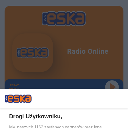
Radio Online
TERAZ
GRAMY
Drogi Użytkowniku,
My, naszych 1162 zaufanych partnerów oraz inne