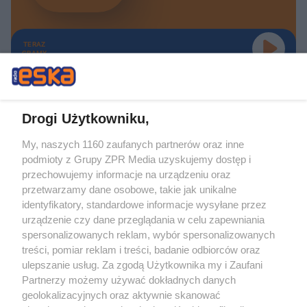
TERAZ
GRAMY
Drogi Użytkowniku,
My, naszych 1160 zaufanych partnerów oraz inne
Żaden utwór zamieszczony w serwisie nie może być powielany i
podmioty z Grupy ZPR Media uzyskujemy dostęp i
rozpowszechniany lub dalej rozpowszechniany w jakikolwiek sposób (w
tym także elektroniczny lub mechaniczny) na jakimkolwiek polu
przechowujemy informacje na urządzeniu oraz
eksploatacji w jakiejkolwiek formie, włącznie z umieszczaniem w Internecie
przetwarzamy dane osobowe, takie jak unikalne
bez pisemnej zgody właściciela praw. Jakiekolwiek użycie lub
identyfikatory, standardowe informacje wysyłane przez
wykorzystanie utworów w całości lub w części z naruszeniem prawa, tzn.
bez właściwej zgody, jest zabronione pod groźbą kary i może być ścigane
urządzenie czy dane przeglądania w celu zapewniania
prawnie.
spersonalizowanych reklam, wybór spersonalizowanych
treści, pomiar reklam i treści, badanie odbiorców oraz
ulepszanie usług. Za zgodą Użytkownika my i Zaufani
Partnerzy możemy używać dokładnych danych
geolokalizacyjnych oraz aktywnie skanować