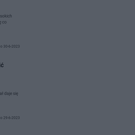
ysokich
ę co
o 30-6-2023
ić
ł daje się
o 29-6-2023