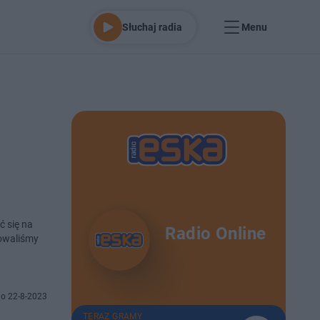
Słuchaj radia
Menu
ć się na
Radio Online
towaliśmy
o 22-8-2023
TERAZ GRAMY