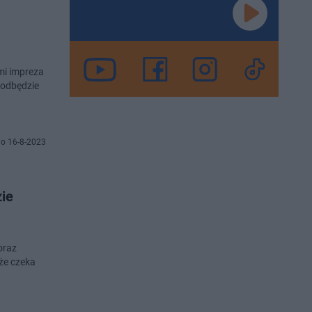
ymi impreza
 odbędzie
o 16-8-2023
zie
oraz
że czeka