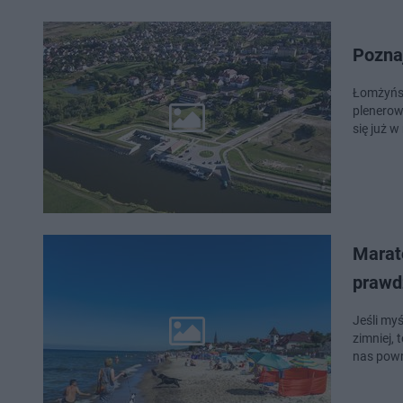
Pozna
Łomżyńsk
plenerow
się już w
Marat
prawd
Jeśli myś
zimniej,
nas powr