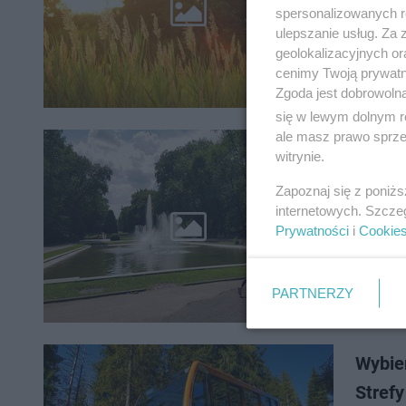
przed up
spersonalizowanych re
Polsce. 
ulepszanie usług. Za
geolokalizacyjnych or
cenimy Twoją prywatno
Zgoda jest dobrowoln
się w lewym dolnym r
ale masz prawo sprzec
Lato 
witrynie.
odsło
Zapoznaj się z poniż
internetowych. Szcze
Lato 202
Prywatności
i
Cookie
początek
miejskich
PARTNERZY
Wybier
Stref