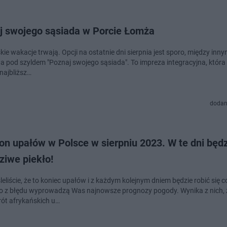
j swojego sąsiada w Porcie Łomża
ie wakacje trwają. Opcji na ostatnie dni sierpnia jest sporo, między inn
a pod szyldem "Poznaj swojego sąsiada". To impreza integracyjna, która
 najbliższ…
dodan
on upałów w Polsce w sierpniu 2023. W te dni będ
ziwe piekło!
leliście, że to koniec upałów i z każdym kolejnym dniem będzie robić się c
 to z błędu wyprowadzą Was najnowsze prognozy pogody. Wynika z nich, 
ót afrykańskich u…