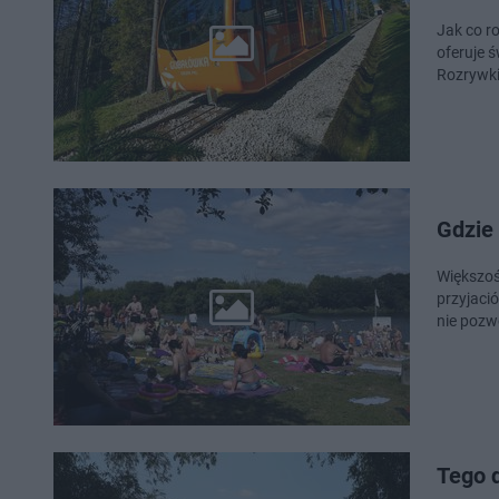
Jak co r
oferuje 
Rozrywki
Gdzie 
Większość wybiera się nad polskie morze lub w góry, wolą spędzać w
przyjaci
nie pozw
Tego d