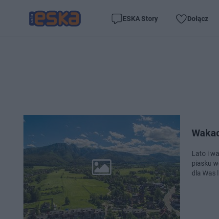
ESKA Story
Dołącz
Wakac
Lato i w
piasku w
dla Was l