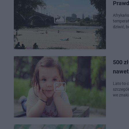
Prawdz
Afrykańs
temperatu
dziwić, 
500 zł
nawet 
Lato to 
szczegól
we znak