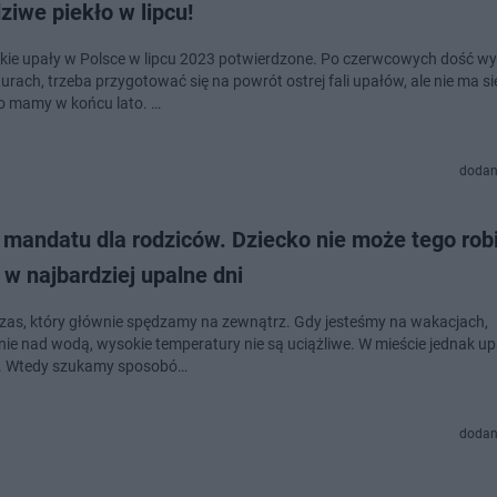
iwe piekło w lipcu!
kie upały w Polsce w lipcu 2023 potwierdzone. Po czerwcowych dość w
rach, trzeba przygotować się na powrót ostrej fali upałów, ale nie ma si
bo mamy w końcu lato. …
dodan
 mandatu dla rodziców. Dziecko nie może tego rob
w najbardziej upalne dni
czas, który głównie spędzamy na zewnątrz. Gdy jesteśmy na wakacjach,
nie nad wodą, wysokie temperatury nie są uciążliwe. W mieście jednak upa
i. Wtedy szukamy sposobó…
dodan