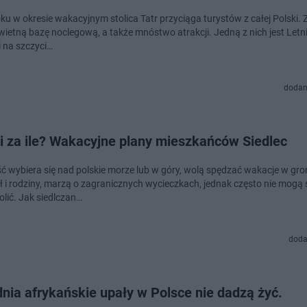
oku w okresie wakacyjnym stolica Tatr przyciąga turystów z całej Polski.
świetną bazę noclegową, a także mnóstwo atrakcji. Jedną z nich jest Letn
 na szczyci…
dodan
i za ile? Wakacyjne plany mieszkańców Siedlec
akacje w gronie
ół i rodziny, marzą o zagranicznych wycieczkach, jednak często nie mogą 
olić. Jak siedlczan…
doda
nia afrykańskie upały w Polsce nie dadzą żyć.