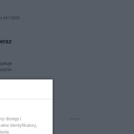
o 24-7-2023
eraz
apeluje
 użyciu
o 23-7-2023
y dostęp i
lne identyfikatory,
opnia
iania