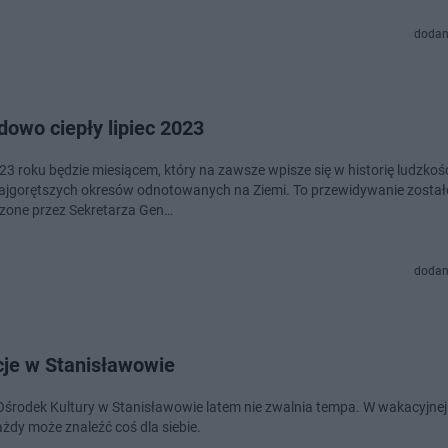
dodan
owo ciepły lipiec 2023
23 roku będzie miesiącem, który na zawsze wpisze się w historię ludzkośc
najgorętszych okresów odnotowanych na Ziemi. To przewidywanie został
zone przez Sekretarza Gen…
dodan
je w Stanisławowie
odek Kultury w Stanisławowie latem nie zwalnia tempa. W wakacyjnej ofercie
żdy może znaleźć coś dla siebie.