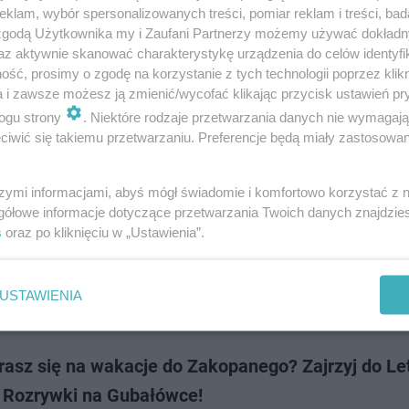
ałami, informując o pomarańczowym alercie, który obowiązuje prawie w 
klam, wybór spersonalizowanych treści, pomiar reklam i treści, bad
Prognozy pogody na najbl…
 zgodą Użytkownika my i Zaufani Partnerzy możemy używać dokład
az aktywnie skanować charakterystykę urządzenia do celów identyfi
ść, prosimy o zgodę na korzystanie z tych technologii poprzez klikn
dodan
a i zawsze możesz ją zmienić/wycofać klikając przycisk ustawień pr
ogu strony
. Niektóre rodzaje przetwarzania danych nie wymagaj
iwić się takiemu przetwarzaniu. Preferencje będą miały zastosowanie
w Białymstoku. Zobacz miejskie atrakcje w wakacy
nie [ZDJĘCIA]
szymi informacjami, abyś mógł świadomie i komfortowo korzystać z
gółowe informacje dotyczące przetwarzania Twoich danych znajdzi
3 w Białymstoku. Właśnie kończy się pierwszy tydzień wakacji. Jak wyg
s
oraz po kliknięciu w „Ustawienia”.
 tegorocznego lata w naszym mieście? Przygotowaliśmy galerię najważn
 atrakcji w wakacyjnej …
USTAWIENIA
dodan
asz się na wakacje do Zakopanego? Zajrzyj do Let
y Rozrywki na Gubałówce!