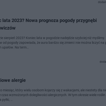
dodan
c lata 2023? Nowa prognoza pogody przygnębi
owiczów
ie sierpień 2023? Koniec lata w pogodzie nadejdzie szybciej niż myślimy.
w od pogody zapowiada, że aura bardzo się zmieni i nie można liczyć na
h upałów. Na term…
doda
iowe alergie
to miesiąc, który wielu osobom kojarzy się z wakacjami, ale niestety dla n
że czas wzmożonych dolegliwości alergicznych. W tym okresie wiele roślin
 pyłki, …