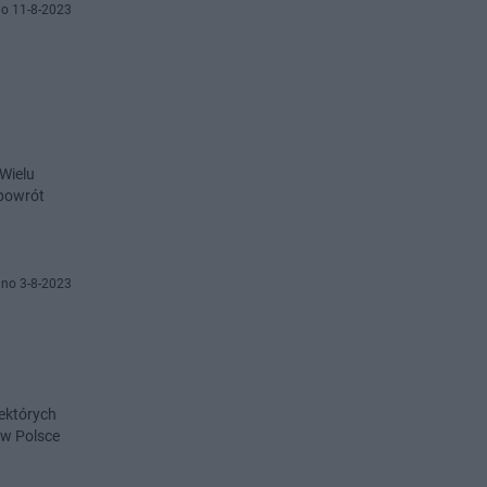
o 11-8-2023
 Wielu
 powrót
no 3-8-2023
iektórych
 w Polsce