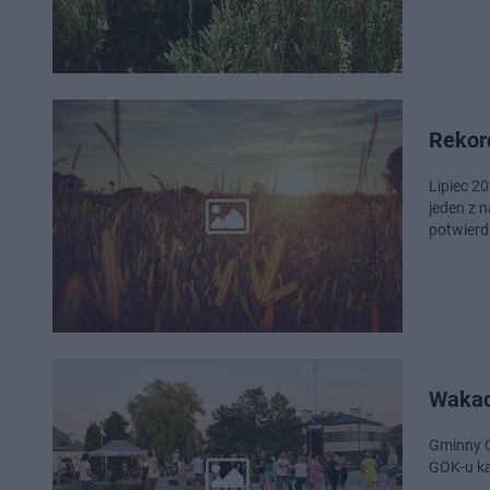
Rekord
Lipiec 20
jeden z 
potwierd
Wakac
Gminny Ośr
GOK-u ka