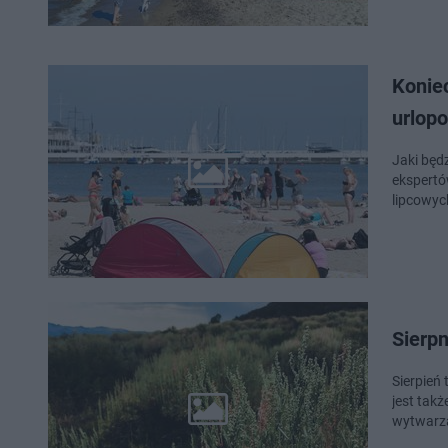
Konie
urlop
Jaki będz
ekspertó
lipcowyc
Sierpn
Sierpień 
jest tak
wytwarza