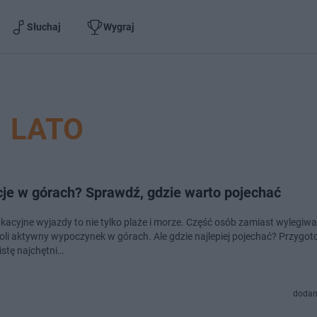
Słuchaj
Wygraj
LATO
je w górach? Sprawdź, gdzie warto pojechać
akacyjne wyjazdy to nie tylko plaże i morze. Część osób zamiast wylegiwa
oli aktywny wypoczynek w górach. Ale gdzie najlepiej pojechać? Przygo
istę najchętni…
dodan