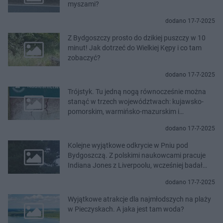
myszami?
dodano 17-7-2025
Z Bydgoszczy prosto do dzikiej puszczy w 10
minut! Jak dotrzeć do Wielkiej Kępy i co tam
zobaczyć?
dodano 17-7-2025
Trójstyk. Tu jedną nogą równocześnie można
stanąć w trzech województwach: kujawsko-
pomorskim, warmińsko-mazurskim i
mazowieckim
dodano 17-7-2025
Kolejne wyjątkowe odkrycie w Pniu pod
Bydgoszczą. Z polskimi naukowcami pracuje
Indiana Jones z Liverpoolu, wcześniej badał
Całun Turyński
dodano 17-7-2025
Wyjątkowe atrakcje dla najmłodszych na plaży
w Pieczyskach. A jaka jest tam woda?