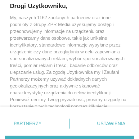
Drogi Użytkowniku,
My, naszych 1162 zaufanych partnerów oraz inne
Żaden utwór zamieszczony w serwisie nie może być powielany i
podmioty z Grupy ZPR Media uzyskujemy dostęp i
rozpowszechniany lub dalej rozpowszechniany w jakikolwiek sposób (w
tym także elektroniczny lub mechaniczny) na jakimkolwiek polu
przechowujemy informacje na urządzeniu oraz
eksploatacji w jakiejkolwiek formie, włącznie z umieszczaniem w Internecie
przetwarzamy dane osobowe, takie jak unikalne
bez pisemnej zgody właściciela praw. Jakiekolwiek użycie lub
wykorzystanie utworów w całości lub w części z naruszeniem prawa, tzn.
identyfikatory, standardowe informacje wysyłane przez
bez właściwej zgody, jest zabronione pod groźbą kary i może być ścigane
urządzenie czy dane przeglądania w celu zapewniania
prawnie.
spersonalizowanych reklam, wybór spersonalizowanych
treści, pomiar reklam i treści, badanie odbiorców oraz
ulepszanie usług. Za zgodą Użytkownika my i Zaufani
Partnerzy możemy używać dokładnych danych
geolokalizacyjnych oraz aktywnie skanować
charakterystykę urządzenia do celów identyfikacji.
O nas
Ponieważ cenimy Twoją prywatność, prosimy o zgodę na
korzystanie z tych technologii poprzez kliknięcie
Informacje prawne
„Akceptuję”. Zgoda jest dobrowolna i zawsze możesz ją
zmienić/wycofać klikając przycisk ustawień prywatności
Nasze serwisy
PARTNERZY
USTAWIENIA
znajdujący się w lewym dolnym rogu strony
. Niektóre
rodzaje przetwarzania danych nie wymagają zgody
© 2026 Grupa ZPR Media