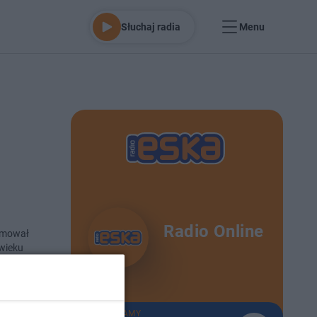
Słuchaj radia
Menu
Radio Online
romował
 wieku
o 24-4-2014
TERAZ GRAMY