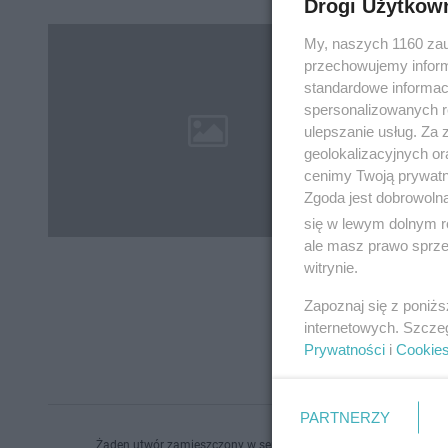
Drogi Użytkow
Sylwes
My, naszych 1160 zau
przechowujemy informa
Zobac
standardowe informac
Wrocł
spersonalizowanych re
ulepszanie usług. Za
Krzyszto
geolokalizacyjnych or
"Byle by
cenimy Twoją prywatno
Zgoda jest dobrowoln
się w lewym dolnym r
ale masz prawo sprzec
witrynie.
Zapoznaj się z poniż
internetowych. Szcze
Prywatności
i
Cookie
PARTNERZY
Żaden utwór zamieszczony w serwisie nie może być powielany i r