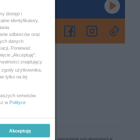
o Tak.
y dostęp i
lne identyfikatory,
iania
anie odbiorców oraz
nych danych
ł utwór
kacji. Ponieważ
ięcie „Akceptuję”.
ywatności znajdujący
ą zgody użytkownika,
no 2-1-2013
 tylko na tej
 naszych serwisów
esz w
Polityce
Akceptuję
ektroniczny lub mechaniczny) na jakimkolwiek polu eksploatacji w