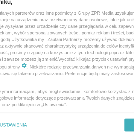
niku,
ter z Dwójką 2012: Krzysztof Krawczyk - Byle Był
fanych partnerów oraz inne podmioty z Grupy ZPR Media uzyskujem
cje na urządzeniu oraz przetwarzamy dane osobowe, takie jak unika
z występ Krzysztofa Krawczyka w Sylwestra we
je wysyłane przez urządzenie czy dane przeglądania w celu zapewn
awiu [VIDEO]
klam, wybór spersonalizowanych treści, pomiar reklam i treści, bad
 zgodą Użytkownika my i Zaufani Partnerzy możemy używać dokład
f Krawczyk na koncercie Sylwester z Dwójką 2012 we Wrocławiu wykona
az aktywnie skanować charakterystykę urządzenia do celów identyfi
ło tak". Zobacz na Eska.pl sylwestrowy występ Krzysztofa Krawczyka!
ść, prosimy o zgodę na korzystanie z tych technologii poprzez klikn
a i zawsze możesz ją zmienić/wycofać klikając przycisk ustawień pr
ogu strony
. Niektóre rodzaje przetwarzania danych nie wymagaj
doda
iwić się takiemu przetwarzaniu. Preferencje będą miały zastosowanie
szymi informacjami, abyś mógł świadomie i komfortowo korzystać z
1
...
3
4
gółowe informacje dotyczące przetwarzania Twoich danych znajdzi
s
oraz po kliknięciu w „Ustawienia”.
USTAWIENIA
ozpowszechniany lub dalej rozpowszechniany w jakikolwiek sposób (w tym także el