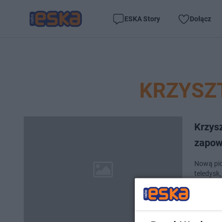
ESKA Story
Dołącz
KRZYSZ
Krzysz
zapow
Nową pio
teledysk
człowiek