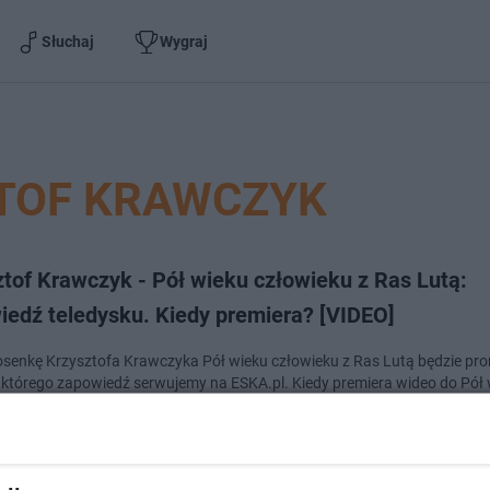
Słuchaj
Wygraj
TOF KRAWCZYK
tof Krawczyk - Pół wieku człowieku z Ras Lutą:
iedź teledysku. Kiedy premiera? [VIDEO]
senkę Krzysztofa Krawczyka Pół wieku człowieku z Ras Lutą będzie p
, którego zapowiedź serwujemy na ESKA.pl. Kiedy premiera wideo do Pół
u Kr…
dodan