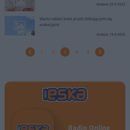
dodano 22-5-2023
Warto oddać krew przed zbliżającymi się
wakacjami
dodano 19-5-2023
1
2
3
4
5
Radio Online