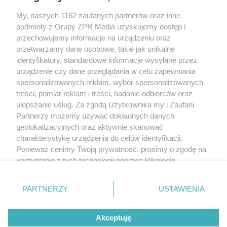
My, naszych 1162 zaufanych partnerów oraz inne
Żaden utwór zamieszczony w serwisie nie może być powielany i
podmioty z Grupy ZPR Media uzyskujemy dostęp i
rozpowszechniany lub dalej rozpowszechniany w jakikolwiek sposób (w
tym także elektroniczny lub mechaniczny) na jakimkolwiek polu
przechowujemy informacje na urządzeniu oraz
eksploatacji w jakiejkolwiek formie, włącznie z umieszczaniem w Internecie
przetwarzamy dane osobowe, takie jak unikalne
bez pisemnej zgody właściciela praw. Jakiekolwiek użycie lub
identyfikatory, standardowe informacje wysyłane przez
wykorzystanie utworów w całości lub w części z naruszeniem prawa, tzn.
bez właściwej zgody, jest zabronione pod groźbą kary i może być ścigane
urządzenie czy dane przeglądania w celu zapewniania
prawnie.
spersonalizowanych reklam, wybór spersonalizowanych
treści, pomiar reklam i treści, badanie odbiorców oraz
ulepszanie usług. Za zgodą Użytkownika my i Zaufani
Partnerzy możemy używać dokładnych danych
geolokalizacyjnych oraz aktywnie skanować
charakterystykę urządzenia do celów identyfikacji.
Ponieważ cenimy Twoją prywatność, prosimy o zgodę na
O nas
korzystanie z tych technologii poprzez kliknięcie
Informacje prawne
„Akceptuję”. Zgoda jest dobrowolna i zawsze możesz ją
zmienić/wycofać klikając przycisk ustawień prywatności
Nasze serwisy
PARTNERZY
USTAWIENIA
znajdujący się w lewym dolnym rogu strony
. Niektóre
rodzaje przetwarzania danych nie wymagają zgody
© 2026 Grupa ZPR Media
Akceptuję
użytkownika, ale masz prawo sprzeciwić się takiemu