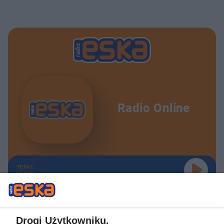
Radio Online
TERAZ
GRAMY
Drogi Użytkowniku,