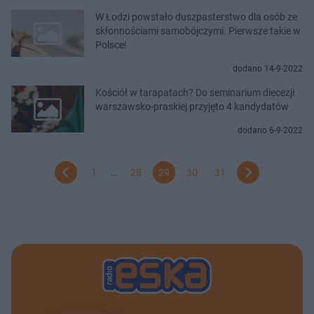
W Łodzi powstało duszpasterstwo dla osób ze
skłonnościami samobójczymi. Pierwsze takie w
Polsce!
dodano 14-9-2022
Kościół w tarapatach? Do seminarium diecezji
warszawsko-praskiej przyjęto 4 kandydatów
dodano 6-9-2022
1
...
28
29
30
31