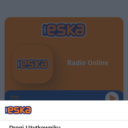
Radio Online
TERAZ
GRAMY
Drogi Użytkowniku,