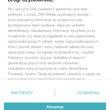
My, naszych 1160 zaufanych partnerów oraz inne
Żaden utwór zamieszczony w serwisie nie może być powielany i
podmioty z Grupy ZPR Media uzyskujemy dostęp i
rozpowszechniany lub dalej rozpowszechniany w jakikolwiek sposób (w
tym także elektroniczny lub mechaniczny) na jakimkolwiek polu
przechowujemy informacje na urządzeniu oraz
eksploatacji w jakiejkolwiek formie, włącznie z umieszczaniem w Internecie
przetwarzamy dane osobowe, takie jak unikalne
bez pisemnej zgody właściciela praw. Jakiekolwiek użycie lub
wykorzystanie utworów w całości lub w części z naruszeniem prawa, tzn.
identyfikatory, standardowe informacje wysyłane przez
bez właściwej zgody, jest zabronione pod groźbą kary i może być ścigane
urządzenie czy dane przeglądania w celu zapewniania
prawnie.
spersonalizowanych reklam, wybór spersonalizowanych
treści, pomiar reklam i treści, badanie odbiorców oraz
ulepszanie usług. Za zgodą Użytkownika my i Zaufani
Partnerzy możemy używać dokładnych danych
geolokalizacyjnych oraz aktywnie skanować
charakterystykę urządzenia do celów identyfikacji.
O nas
Ponieważ cenimy Twoją prywatność, prosimy o zgodę na
korzystanie z tych technologii poprzez kliknięcie
Informacje prawne
„Akceptuję”. Zgoda jest dobrowolna i zawsze możesz ją
zmienić/wycofać klikając przycisk ustawień prywatności
Nasze serwisy
PARTNERZY
USTAWIENIA
znajdujący się w lewym dolnym rogu strony
. Niektóre
rodzaje przetwarzania danych nie wymagają zgody
© 2026 Grupa ZPR Media
Akceptuję
użytkownika, ale masz prawo sprzeciwić się takiemu