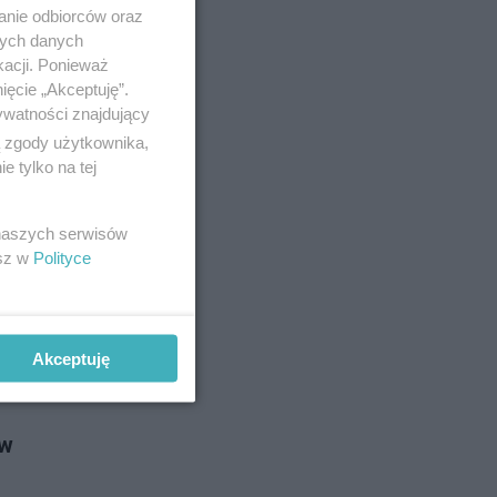
tego roku,
anie odbiorców oraz
chrony.
nych danych
kacji. Ponieważ
ięcie „Akceptuję”.
ywatności znajdujący
no 9-3-2021
ą zgody użytkownika,
 tylko na tej
?
 naszych serwisów
To dane
esz w
Polityce
Akceptuję
no 7-1-2021
 w