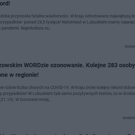
ord!
 doba przyniosła fatalne wiadomości. W kraju odnotowano największą li
rzypadków- ponad 24,5 tysiąca! Natomiast w Lubuskiem mamy najwięce
 pandemii. Najmłodsza os…
dodan
zowskim WORDzie ozonowanie. Kolejne 283 osoby
ne w regionie!
ie rośnie liczba chorych na COVID-19. W kraju znów kolejny rekord dob
cy przypadków! W Lubuskiem tyle samo pozytywnych testów, co w środ
(21.10). W Gorzowie mniej…
dodano