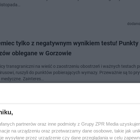
 listopada…
dodano
emiec tylko z negatywnym wynikiem testu! Punkty
ów oblegane w Gorzowie
cy transgraniczni na wieść o zaostrzeniu obostrzeń i ważnych testach 
rusowi, ruszyli do punktów pobierających wymazy. Przeważnie są to pr
i medyczne. Zainteres…
dodan
niku,
n złotych poszło na walkę z koronawirusem. Minął
fanych partnerów oraz inne podmioty z Grupy ZPR Media uzyskujem
lia nadal trwa!
cje na urządzeniu oraz przetwarzamy dane osobowe, takie jak unika
je wysyłane przez urządzenie czy dane przeglądania w celu zapewn