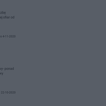
czbę
j ofiar od
o 4-11-2020
owy- ponad
owy
 22-10-2020