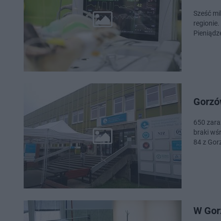
Sześć mi
regionie
Pieniądz
Gorzó
650 zara
braki wś
84 z Gor
W Gor