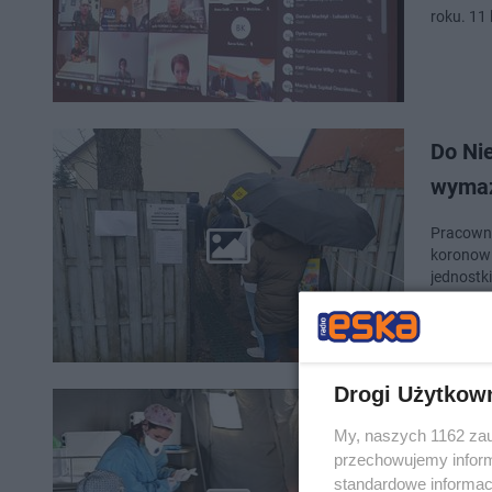
roku. 11
Do Ni
wymaz
Pracowni
koronowi
jednostk
Drogi Użytkow
239 ml
My, naszych 1162 zau
a bata
przechowujemy informa
standardowe informac