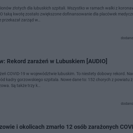
lionów złotych dla lubuskich szpitali. Wszystko w ramach walki z koron
. O taką kwotę zostało zwiększone dofinansowanie dla placówek medycz
e przekazał zarząd w…
dodano
w: Rekord zarażeń w Lubuskiem [AUDIO]
żeń COVID-19 w województwie lubuskim. To niestety dobowy rekord. Na
ród kadry gorzowskiego szpitala. Nowe dane to: 152 chorych z powiatu ż
zowa. Są także trzy k…
dodano
zowie i okolicach zmarło 12 osób zarażonych COV