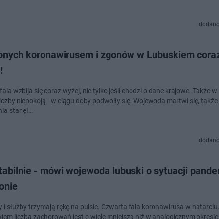
dodano
onych koronawirusem i zgonów w Lubuskiem cora
!
ala wzbija się coraz wyżej, nie tylko jeśli chodzi o dane krajowe. Także 
liczby niepokoją - w ciągu doby podwoiły się. Wojewoda martwi się, także
nia stanęł…
dodano
tabilnie - mówi wojewoda lubuski o sytuacji pand
onie
 i służby trzymają rękę na pulsie. Czwarta fala koronawirusa w natarciu.
iem liczba zachorowań jest o wiele mniejsza niż w analogicznym okresie