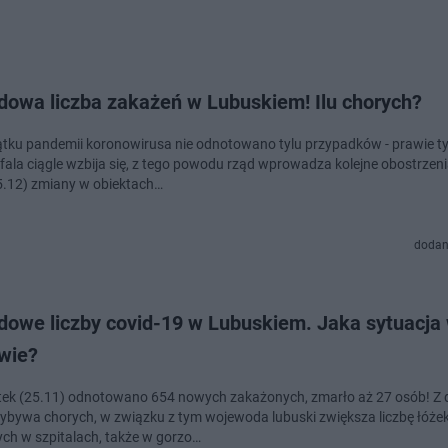
dowa liczba zakażeń w Lubuskiem! Ilu chorych?
tku pandemii koronowirusa nie odnotowano tylu przypadków - prawie ty
fala ciągle wzbija się, z tego powodu rząd wprowadza kolejne obostrzen
5.12) zmiany w obiektach…
dodan
dowe liczby covid-19 w Lubuskiem. Jaka sytuacja
wie?
ek (25.11) odnotowano 654 nowych zakażonych, zmarło aż 27 osób! Z 
zybywa chorych, w związku z tym wojewoda lubuski zwiększa liczbę łóże
ch w szpitalach, także w gorzo…