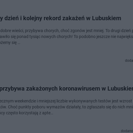
y dzień i kolejny rekord zakażeń w Lubuskiem
 dobre wieści, przybywa chorych, choć zgonów jest mniej. To drugi dzień 
jawiło się ponad tysiąc nowych chorych! To podobno jeszcze nie największ
ożemy się …
doda
przybywa zakażonych koronawirusem w Lubuski
ecznym weekendzie i mniejszej liczbie wykonywanych testów jest wzrost
ów. Choć punkty poboru wymazów działały, to zgłaszało się do nich mni
cy często korzystają z apte…
dodano