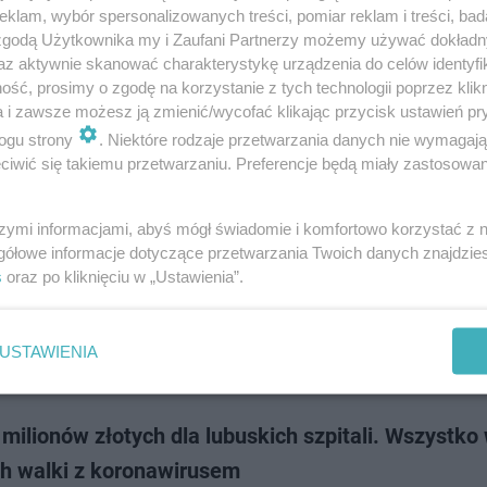
rszałkowski podsumował 12 miesięcy działań, od marca 2020 do marca 
klam, wybór spersonalizowanych treści, pomiar reklam i treści, bad
ch z COVID- 19.Pieniądze wydawane były na sprzęt do szpitali i środki o
 zgodą Użytkownika my i Zaufani Partnerzy możemy używać dokład
część, bo prawie 1…
az aktywnie skanować charakterystykę urządzenia do celów identyfi
ść, prosimy o zgodę na korzystanie z tych technologii poprzez klikn
a i zawsze możesz ją zmienić/wycofać klikając przycisk ustawień pr
doda
ogu strony
. Niektóre rodzaje przetwarzania danych nie wymagaj
iwić się takiemu przetwarzaniu. Preferencje będą miały zastosowanie
w: Koronawirus ciągle groźny. Ile nowych zakażeń
szymi informacjami, abyś mógł świadomie i komfortowo korzystać z
ództwie lubuskim odnotowano 379 nowych przypadków koronawirusa. 
gółowe informacje dotyczące przetwarzania Twoich danych znajdzi
stwa zdrowia z 7 stycznia. 4 osoby zmarły w tym dwie miały choroby
s
oraz po kliknięciu w „Ustawienia”.
niejące. Najwięcej przypadków odnotow…
USTAWIENIA
doda
milionów złotych dla lubuskich szpitali. Wszystko
h walki z koronawirusem