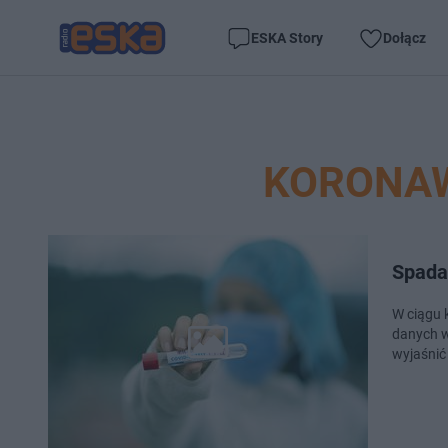
ESKA Story
Dołącz
KORONAW
Spada 
W ciągu 
danych w
wyjaśnić