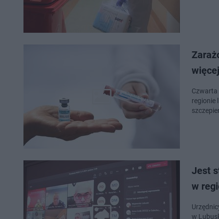
Zaraż
więcej
Czwarta f
regionie 
szczepie
Jest s
w regi
Urzędnicy
w Lubusk