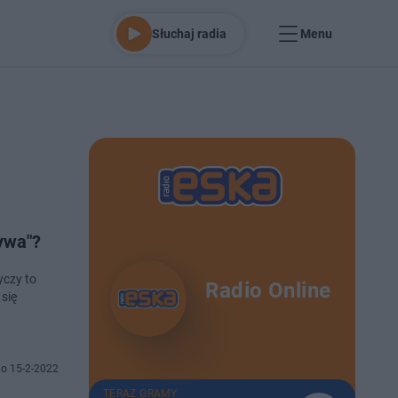
Słuchaj radia
Menu
ywa"?
yczy to
Radio Online
 się
o 15-2-2022
TERAZ GRAMY