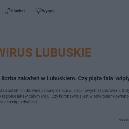
Słuchaj
Wygraj
IRUS LUBUSKIE
liczba zakażeń w Lubuskiem. Czy piąta fala "odpł
kliku ostatnich dni widać sporą różnicę w ilości nowych zachorowań. Dot
 regionie jak i w całym kraju. Czy koronawirus jest w odwrocie? Powinno
 w przeciągu dwóch t…
dodan