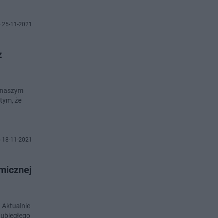
 25-11-2021
z
w naszym
 tym, że
 18-11-2021
emicznej
 Aktualnie
 ubiegłego