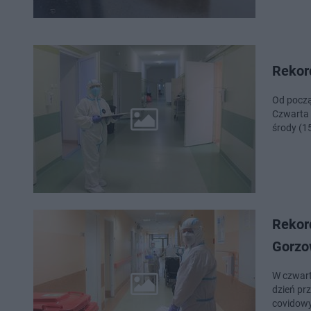
Rekor
Od począ
Czwarta 
środy (1
Rekor
Gorzo
W czwart
dzień pr
covidowy