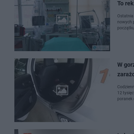
To rek
Ostatnia
nowych p
początku
W gor
zarażo
Codzienn
12 tysię
poranek 