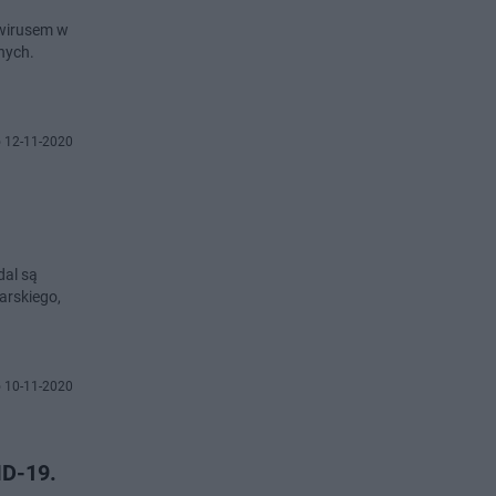
awirusem w
nych.
 12-11-2020
dal są
arskiego,
 10-11-2020
ID-19.