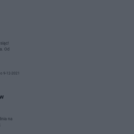
siąc!
ia. Od
o 9-12-2021
 w
dnia na
k