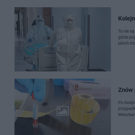
Kolejn
To nie są
gdzie po
jakich m
Znów 
Po świąt
przypadk
Mieszkań