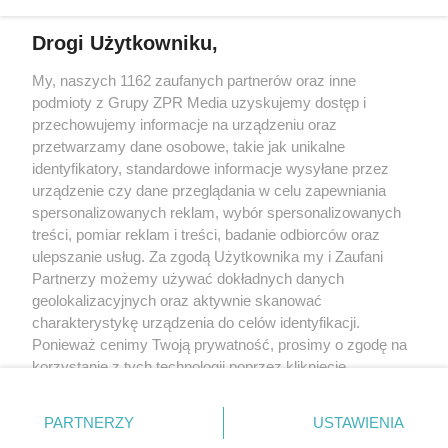
Drogi Użytkowniku,
My, naszych 1162 zaufanych partnerów oraz inne
Żaden utwór zamieszczony w serwisie nie może być powielany i
podmioty z Grupy ZPR Media uzyskujemy dostęp i
rozpowszechniany lub dalej rozpowszechniany w jakikolwiek sposób (w
tym także elektroniczny lub mechaniczny) na jakimkolwiek polu
przechowujemy informacje na urządzeniu oraz
eksploatacji w jakiejkolwiek formie, włącznie z umieszczaniem w Internecie
przetwarzamy dane osobowe, takie jak unikalne
bez pisemnej zgody właściciela praw. Jakiekolwiek użycie lub
identyfikatory, standardowe informacje wysyłane przez
wykorzystanie utworów w całości lub w części z naruszeniem prawa, tzn.
bez właściwej zgody, jest zabronione pod groźbą kary i może być ścigane
urządzenie czy dane przeglądania w celu zapewniania
prawnie.
spersonalizowanych reklam, wybór spersonalizowanych
treści, pomiar reklam i treści, badanie odbiorców oraz
ulepszanie usług. Za zgodą Użytkownika my i Zaufani
Partnerzy możemy używać dokładnych danych
geolokalizacyjnych oraz aktywnie skanować
charakterystykę urządzenia do celów identyfikacji.
Ponieważ cenimy Twoją prywatność, prosimy o zgodę na
O nas
korzystanie z tych technologii poprzez kliknięcie
Informacje prawne
„Akceptuję”. Zgoda jest dobrowolna i zawsze możesz ją
zmienić/wycofać klikając przycisk ustawień prywatności
Nasze serwisy
PARTNERZY
USTAWIENIA
znajdujący się w lewym dolnym rogu strony
. Niektóre