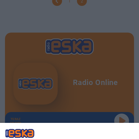
1
2
Radio Online
TERAZ
GRAMY