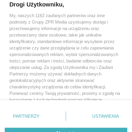
Drogi Użytkowniku,
My, naszych 1162 zaufanych partnerów oraz inne
Żaden utwór zamieszczony w serwisie nie może być powielany i
podmioty z Grupy ZPR Media uzyskujemy dostęp i
rozpowszechniany lub dalej rozpowszechniany w jakikolwiek sposób (w
tym także elektroniczny lub mechaniczny) na jakimkolwiek polu
przechowujemy informacje na urządzeniu oraz
eksploatacji w jakiejkolwiek formie, włącznie z umieszczaniem w Internecie
przetwarzamy dane osobowe, takie jak unikalne
bez pisemnej zgody właściciela praw. Jakiekolwiek użycie lub
wykorzystanie utworów w całości lub w części z naruszeniem prawa, tzn.
identyfikatory, standardowe informacje wysyłane przez
bez właściwej zgody, jest zabronione pod groźbą kary i może być ścigane
urządzenie czy dane przeglądania w celu zapewniania
prawnie.
spersonalizowanych reklam, wybór spersonalizowanych
treści, pomiar reklam i treści, badanie odbiorców oraz
ulepszanie usług. Za zgodą Użytkownika my i Zaufani
Partnerzy możemy używać dokładnych danych
geolokalizacyjnych oraz aktywnie skanować
charakterystykę urządzenia do celów identyfikacji.
O nas
Ponieważ cenimy Twoją prywatność, prosimy o zgodę na
korzystanie z tych technologii poprzez kliknięcie
Informacje prawne
„Akceptuję”. Zgoda jest dobrowolna i zawsze możesz ją
zmienić/wycofać klikając przycisk ustawień prywatności
Nasze serwisy
PARTNERZY
USTAWIENIA
znajdujący się w lewym dolnym rogu strony
. Niektóre
rodzaje przetwarzania danych nie wymagają zgody
© 2026 Grupa ZPR Media