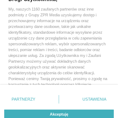
My, naszych 1160 zaufanych partnerów oraz inne
Żaden utwór zamieszczony w serwisie nie może być powielany i
podmioty z Grupy ZPR Media uzyskujemy dostęp i
rozpowszechniany lub dalej rozpowszechniany w jakikolwiek sposób (w
tym także elektroniczny lub mechaniczny) na jakimkolwiek polu
przechowujemy informacje na urządzeniu oraz
eksploatacji w jakiejkolwiek formie, włącznie z umieszczaniem w Internecie
przetwarzamy dane osobowe, takie jak unikalne
bez pisemnej zgody właściciela praw. Jakiekolwiek użycie lub
identyfikatory, standardowe informacje wysyłane przez
wykorzystanie utworów w całości lub w części z naruszeniem prawa, tzn.
bez właściwej zgody, jest zabronione pod groźbą kary i może być ścigane
urządzenie czy dane przeglądania w celu zapewniania
prawnie.
spersonalizowanych reklam, wybór spersonalizowanych
treści, pomiar reklam i treści, badanie odbiorców oraz
ulepszanie usług. Za zgodą Użytkownika my i Zaufani
Partnerzy możemy używać dokładnych danych
geolokalizacyjnych oraz aktywnie skanować
charakterystykę urządzenia do celów identyfikacji.
Ponieważ cenimy Twoją prywatność, prosimy o zgodę na
O nas
korzystanie z tych technologii poprzez kliknięcie
Informacje prawne
„Akceptuję”. Zgoda jest dobrowolna i zawsze możesz ją
zmienić/wycofać klikając przycisk ustawień prywatności
Nasze serwisy
PARTNERZY
USTAWIENIA
znajdujący się w lewym dolnym rogu strony
. Niektóre
rodzaje przetwarzania danych nie wymagają zgody
© 2026 Grupa ZPR Media
Akceptuję
użytkownika, ale masz prawo sprzeciwić się takiemu