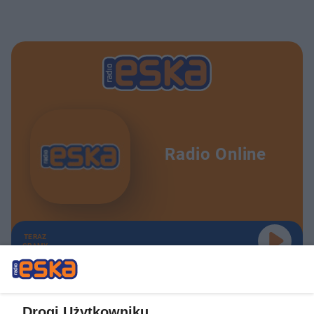
Radio Online
TERAZ
GRAMY
Drogi Użytkowniku,