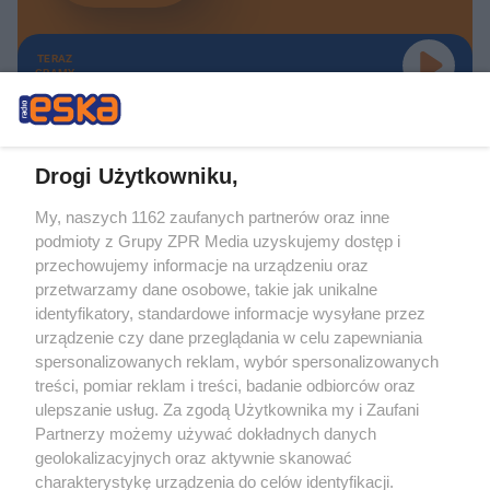
TERAZ
GRAMY
Drogi Użytkowniku,
My, naszych 1162 zaufanych partnerów oraz inne
Żaden utwór zamieszczony w serwisie nie może być powielany i
podmioty z Grupy ZPR Media uzyskujemy dostęp i
rozpowszechniany lub dalej rozpowszechniany w jakikolwiek sposób (w
tym także elektroniczny lub mechaniczny) na jakimkolwiek polu
przechowujemy informacje na urządzeniu oraz
eksploatacji w jakiejkolwiek formie, włącznie z umieszczaniem w Internecie
przetwarzamy dane osobowe, takie jak unikalne
bez pisemnej zgody właściciela praw. Jakiekolwiek użycie lub
identyfikatory, standardowe informacje wysyłane przez
wykorzystanie utworów w całości lub w części z naruszeniem prawa, tzn.
bez właściwej zgody, jest zabronione pod groźbą kary i może być ścigane
urządzenie czy dane przeglądania w celu zapewniania
prawnie.
spersonalizowanych reklam, wybór spersonalizowanych
treści, pomiar reklam i treści, badanie odbiorców oraz
ulepszanie usług. Za zgodą Użytkownika my i Zaufani
Partnerzy możemy używać dokładnych danych
geolokalizacyjnych oraz aktywnie skanować
charakterystykę urządzenia do celów identyfikacji.