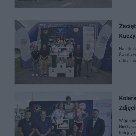
Zacięt
Kuczy
Na lotni
Świata w
odbyć na
Kolar
Zdjęci
W gminie
Niesłysz
Kolejny