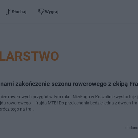
Słuchaj
Wygraj
LARSTWO
 nami zakończenie sezonu rowerowego z ekipą Fra
oniec rowerowych przygód w tym roku. Niedługo w Koszalinie wystartuje 
ajdu rowerowego – frajda MTB! Do przejechania będzie jedna z dwóch tras
rócz tego na tra…
dodano