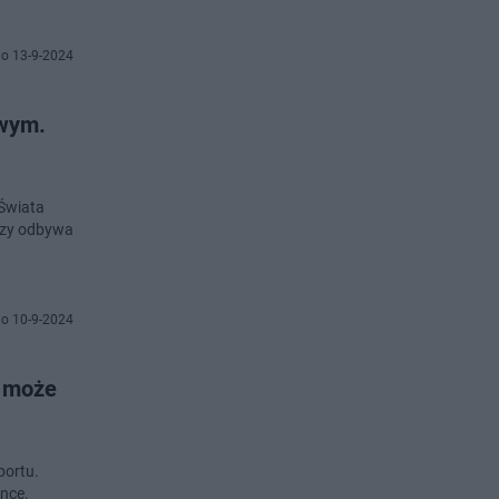
o 13-9-2024
owym.
 Świata
o 10-9-2024
e może
portu.
ance.