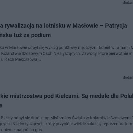
dodan
a rywalizacja na lotnisku w Masłowie – Patrycja
ńska tuż za podium
sku w Masłowie odbył się wyścig punktowy mężczyzn i kobiet w ramach 
 Kolarstwie Szosowym Osób Niesłyszących. Zawody, które pierwotnie mi
 ulicach Piekoszowa,…
dodan
skie mistrzostwa pod Kielcami. Są medale dla Pol
a
 Bieliny odbył się drugi etap Mistrzostw Świata w Kolarstwie Szosowym
ących i Niedosłyszących, który przyniósł wielkie sukcesy reprezentantom 
m dniem zmagań na goś…