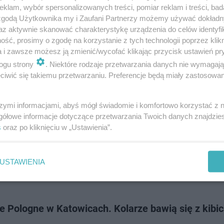
erpnia, tuż po igrzyskach olimpijskich w Paryżu. Największa tego typu im
klam, wybór spersonalizowanych treści, pomiar reklam i treści, bad
nów zakończy się…
 zgodą Użytkownika my i Zaufani Partnerzy możemy używać dokład
az aktywnie skanować charakterystykę urządzenia do celów identyfi
ść, prosimy o zgodę na korzystanie z tych technologii poprzez klikn
dodan
a i zawsze możesz ją zmienić/wycofać klikając przycisk ustawień pr
ogu strony
. Niektóre rodzaje przetwarzania danych nie wymagaj
iwić się takiemu przetwarzaniu. Preferencje będą miały zastosowanie
yna Niewiadoma wciąż liderką! Przed nią ostatni 
de France
szymi informacjami, abyś mógł świadomie i komfortowo korzystać z
gółowe informacje dotyczące przetwarzania Twoich danych znajdzi
a Niewiadoma obroniła koszulkę liderki wyścigu kolarskiego Tour de Fra
s
oraz po kliknięciu w „Ustawienia”.
ódmego etapu w miejscowości Le Grand-Bornand w Alpach polska zawo
nyon-SRAM zajęła czwarte…
USTAWIENIA
dodan
e Pologne w Katowicach. Kolarze bawią się z kibi