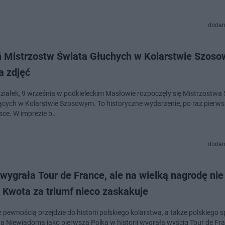
dodan
eń Mistrzostw Świata Głuchych w Kolarstwie Szos
a zdjęć
ziałek, 9 września w podkieleckim Masłowie rozpoczęły się Mistrzostwa
wydarzenie, po raz pierwszy odbywa
lsce. W imprezie b…
dodan
wygrała Tour de France, ale na wielką nagrodę ni
. Kwota za triumf nieco zaskakuje
z pewnością przejdzie do historii polskiego kolarstwa, a także polskiego s
a Niewiadoma jako pierwsza Polka w historii wygrała wyścig Tour de Fr