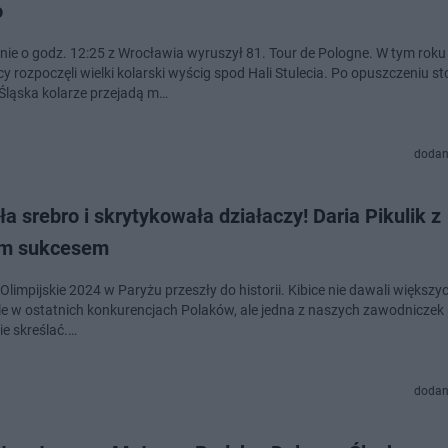
o
nie o godz. 12:25 z Wrocławia wyruszył 81. Tour de Pologne. W tym roku
 rozpoczęli wielki kolarski wyścig spod Hali Stulecia. Po opuszczeniu sto
Śląska kolarze przejadą m…
dodan
a srebro i skrytykowała działaczy! Daria Pikulik z
im sukcesem
Olimpijskie 2024 w Paryżu przeszły do historii. Kibice nie dawali większy
e w ostatnich konkurencjach Polaków, ale jedna z naszych zawodniczek
nie skreślać.…
dodan