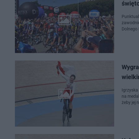
święt
Punktual
zawodnicy
Dolnego 
Wygrał
wielk
Igrzyska 
na medal
żeby jej 