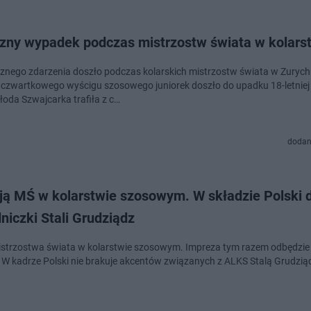
czny wypadek podczas mistrzostw świata w kolars
cznego zdarzenia doszło podczas kolarskich mistrzostw świata w Zurych
czwartkowego wyścigu szosowego juniorek doszło do upadku 18-letniej 
łoda Szwajcarka trafiła z c…
dodan
ją MŚ w kolarstwie szosowym. W składzie Polski 
iczki Stali Grudziądz
strzostwa świata w kolarstwie szosowym. Impreza tym razem odbędzie 
 W kadrze Polski nie brakuje akcentów związanych z ALKS Stalą Grudzią