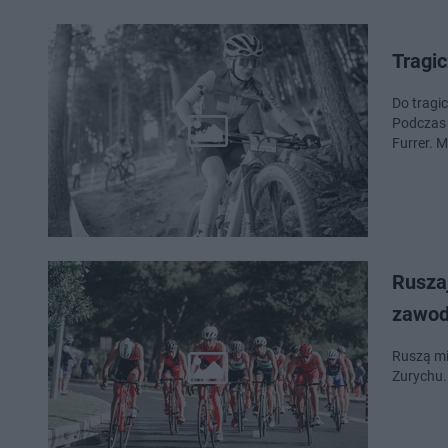
Tragi
Do tragi
Podczas 
Furrer. M
Rusza
zawodn
Ruszą mi
Zurychu.