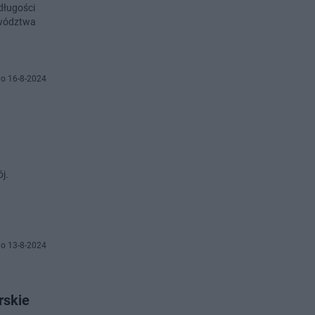
długości
ewództwa
o 16-8-2024
j.
o 13-8-2024
rskie