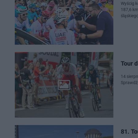
Wyścig k
187,6 km
śląskieg
Tour d
14 sierpn
Sprawdź,
81. To