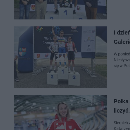
I dzi
Galeri
W ponied
Niesłyszących w Kolarstwie Szosowym. To historyczne 
się w Po
Polka 
liczyć
Sierpień 
Katarzyn