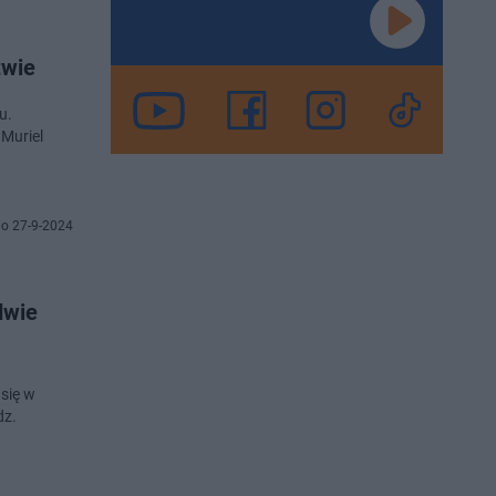
twie
u.
Muriel
o 27-9-2024
dwie
się w
dz.