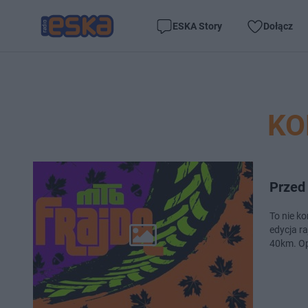
ESKA Story
Dołącz
KO
Przed
To nie k
edycja r
40km. Op