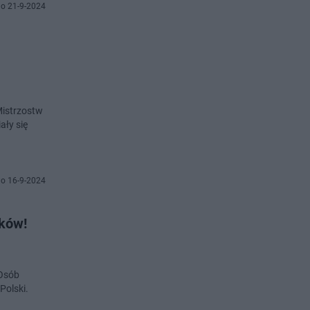
o 21-9-2024
Mistrzostw
ały się
o 16-9-2024
aków!
 Osób
Polski.