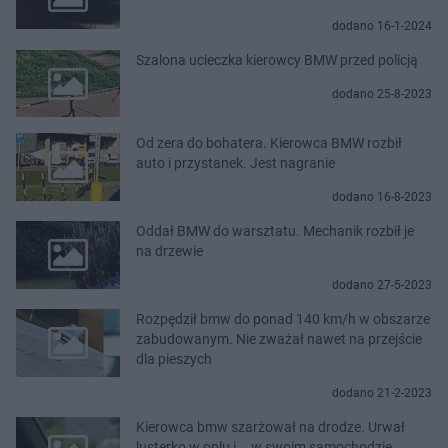
dodano 16-1-2024
Szalona ucieczka kierowcy BMW przed policją
dodano 25-8-2023
Od zera do bohatera. Kierowca BMW rozbił
auto i przystanek. Jest nagranie
dodano 16-8-2023
Oddał BMW do warsztatu. Mechanik rozbił je
na drzewie
dodano 27-5-2023
Rozpędził bmw do ponad 140 km/h w obszarze
zabudowanym. Nie zważał nawet na przejście
dla pieszych
dodano 21-2-2023
Kierowca bmw szarżował na drodze. Urwał
lusterko w oplu i... w swoim samochodzie