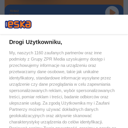
TERAZ
GRAMY
Drogi Użytkowniku,
My, naszych 1160 zaufanych partnerów oraz inne
Żaden utwór zamieszczony w serwisie nie może być powielany i
podmioty z Grupy ZPR Media uzyskujemy dostęp i
rozpowszechniany lub dalej rozpowszechniany w jakikolwiek sposób (w
tym także elektroniczny lub mechaniczny) na jakimkolwiek polu
przechowujemy informacje na urządzeniu oraz
eksploatacji w jakiejkolwiek formie, włącznie z umieszczaniem w Internecie
przetwarzamy dane osobowe, takie jak unikalne
bez pisemnej zgody właściciela praw. Jakiekolwiek użycie lub
wykorzystanie utworów w całości lub w części z naruszeniem prawa, tzn.
identyfikatory, standardowe informacje wysyłane przez
bez właściwej zgody, jest zabronione pod groźbą kary i może być ścigane
urządzenie czy dane przeglądania w celu zapewniania
prawnie.
spersonalizowanych reklam, wybór spersonalizowanych
treści, pomiar reklam i treści, badanie odbiorców oraz
ulepszanie usług. Za zgodą Użytkownika my i Zaufani
Partnerzy możemy używać dokładnych danych
geolokalizacyjnych oraz aktywnie skanować
charakterystykę urządzenia do celów identyfikacji.
O nas
Ponieważ cenimy Twoją prywatność, prosimy o zgodę na