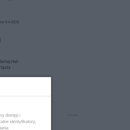
no 9-4-2026
i
darnej Hali
 łączy
no 8-4-2026
alkowy
y dostęp i
lne identyfikatory,
iania