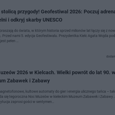
 stolicą przygody! Geofestiwal 2026: Poczuj adren
elni i odkryj skarby UNESCO
apraszają do świata, w którym historia sprzed milionów lat łączy się z n
ami 5. edycja Geofestiwalu. Prezydentka Kielc Agata Wojda podkreśla, że
jest pełen …
dodan
uzeów 2026 w Kielcach. Wielki powrót do lat 90. 
m Zabawek i Zabawy
agnetofonowe, kultowe automaty do gier i energia ulicznego tańca – tak
a się tegoroczna Noc Muzeów w kieleckim Muzeum Zabawek i Zabawy. 
tytucja zaprosi gości w sentymen…