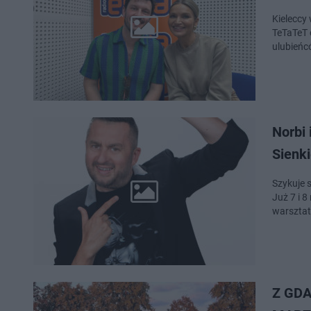
Kieleccy
TeTaTeT 
ulubieńc
Norbi 
Sienk
Szykuje 
Już 7 i 
Z GDA