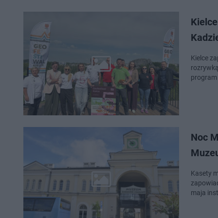
Kielce
Kadzi
Kielce z
rozrywką. Przed n
program 
Noc M
Muzeu
Kasety m
zapowiad
maja ins