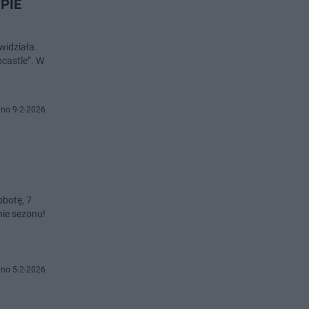
PIE
widziała.
ocastle”. W
no 9-2-2026
obotę, 7
nie sezonu!
no 5-2-2026