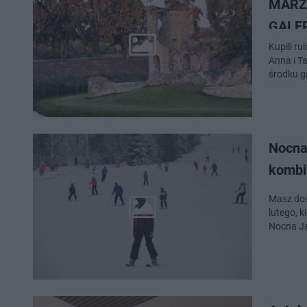
MARZ
GALER
Kupili r
Anna i T
środku g
Nocna
kombi
Masz doś
lutego, 
Nocna J