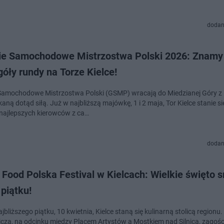
dodan
ie Samochodowe Mistrzostwa Polski 2026: Znamy
óły rundy na Torze Kielce!
Samochodowe Mistrzostwa Polski (GSMP) wracają do Miedzianej Góry z
aną dotąd siłą. Już w najbliższą majówkę, 1 i 2 maja, Tor Kielce stanie s
ajlepszych kierowców z ca…
dodan
 Food Polska Festival w Kielcach: Wielkie święto
 piątku!
jbliższego piątku, 10 kwietnia, Kielce staną się kulinarną stolicą regionu.
icza, na odcinku między Placem Artystów a Mostkiem nad Silnicą, zagości