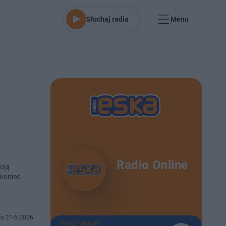
Słuchaj radia
Menu
Radio Online
woją
 koniec
o 21-5-2026
TERAZ GRAMY