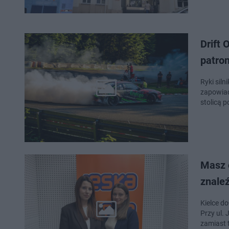
Drift 
patro
Ryki sil
zapowiad
stolicą 
Masz o
znaleź
Kielce do
Przy ul.
zamiast 