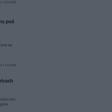
o 13-5-2026
onu pod
k
anie się
o 12-5-2026
elcach
 sobie sam.
 gdzie