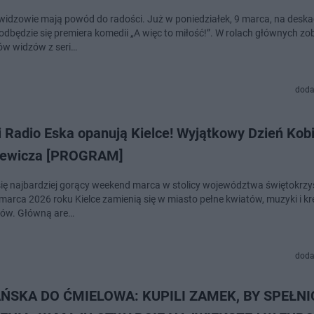
 widzowie mają powód do radości. Już w poniedziałek, 9 marca, na deska
odbędzie się premiera komedii „A więc to miłość!”. W rolach głównych z
ów widzów z seri…
doda
i Radio Eska opanują Kielce! Wyjątkowy Dzień Kob
iewicza [PROGRAM]
się najbardziej gorący weekend marca w stolicy województwa świętokrzy
8 marca 2026 roku Kielce zamienią się w miasto pełne kwiatów, muzyki i 
warsztatów. Główną are…
doda
ŃSKA DO ĆMIELOWA: KUPILI ZAMEK, BY SPEŁNI