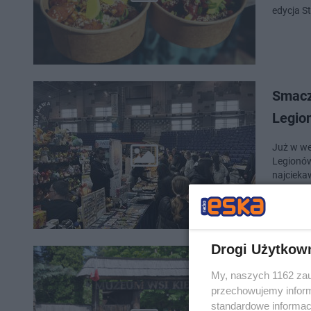
edycja S
Smacz
Legio
Już w wee
Legionów
najcieka
Drogi Użytkow
Myszk
My, naszych 1162 zau
Muzeu
przechowujemy informa
standardowe informac