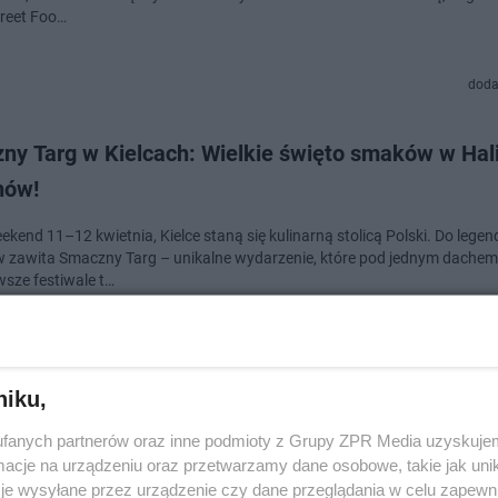
treet Foo…
doda
ny Targ w Kielcach: Wielkie święto smaków w Hal
nów!
kend 11–12 kwietnia, Kielce staną się kulinarną stolicą Polski. Do legen
 zawita Smaczny Targ – unikalne wydarzenie, które pod jednym dachem
wsze festiwale t…
doda
niku,
a Michalinka rusza w trasę! Wyjątkowy teatrzyk l
fanych partnerów oraz inne podmioty z Grupy ZPR Media uzyskujem
m Wsi Kieleckiej
cje na urządzeniu oraz przetwarzamy dane osobowe, takie jak unika
je wysyłane przez urządzenie czy dane przeglądania w celu zapewn