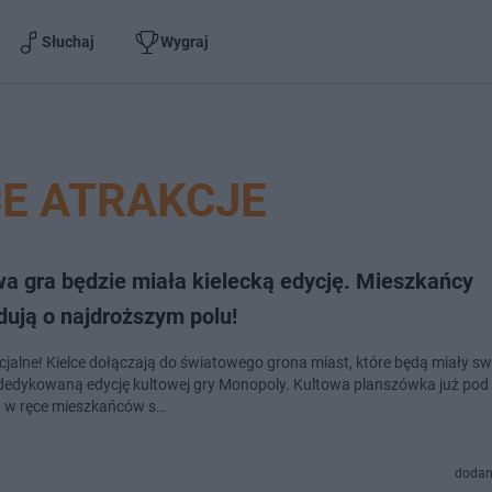
Słuchaj
Wygraj
CE ATRAKCJE
wa gra będzie miała kielecką edycję. Mieszkańcy
dują o najdroższym polu!
ficjalne! Kielce dołączają do światowego grona miast, które będą miały s
dedykowaną edycję kultowej gry Monopoly. Kultowa planszówka już pod
fi w ręce mieszkańców s…
dodan