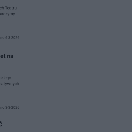
ch Teatru
obaczymy
no 6-3-2026
iet na
skiego.
kreatywnych
no 3-3-2026
Ć