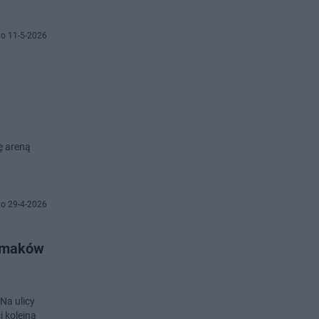
o 11-5-2026
ię areną
o 29-4-2026
 smaków
 Na ulicy
 kolejna