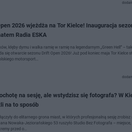
dodan
Open 2026 wjeżdża na Tor Kielce! Inauguracja sez
natem Radia ESKA
ników, kłęby dymu i walka ramię w ramię na legendarnym „Green Hell” – ta
a się otwarcie sezonu Drift Open 2026! Już pod koniec maja Tor Kielce st
polskiego motorsport…
dodan
chotę na sesję, ale wstydzisz się fotografa? W Ki
li na to sposób
łączyły do elitarnego grona miast, w których profesjonalną sesję zrobisz
 Jana Nowaka-Jeziorańskiego 53 ruszyło Studio Bez Fotografa – miejsce,
tremy przed o…