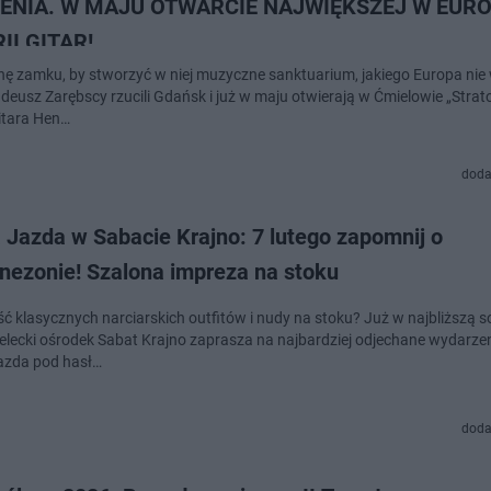
ENIA. W MAJU OTWARCIE NAJWIĘKSZEJ W EURO
II GITAR!
uinę zamku, by stworzyć w niej muzyczne sanktuarium, jakiego Europa nie 
adeusz Zarębscy rzucili Gdańsk i już w maju otwierają w Ćmielowie „Strat
itara Hen…
doda
 Jazda w Sabacie Krajno: 7 lutego zapomnij o
nezonie! Szalona impreza na stoku
ć klasycznych narciarskich outfitów i nudy na stoku? Już w najbliższą s
kielecki ośrodek Sabat Krajno zaprasza na najbardziej odjechane wydarze
azda pod hasł…
doda