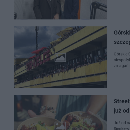
Górsk
szczeg
Górskie 
niespotyk
zmagań n
Street
już od
Już od na
Sienkiew