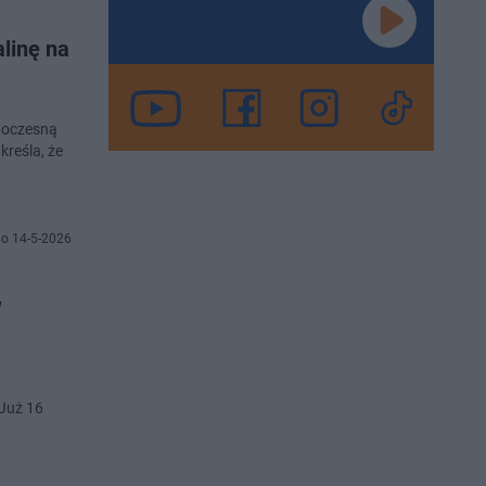
alinę na
owoczesną
o 14-5-2026
w
Już 16