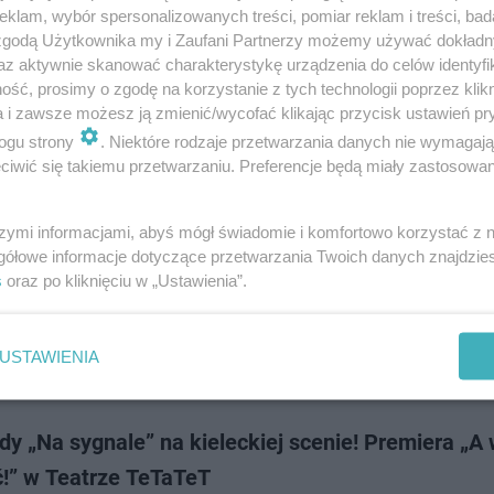
si Kieleckiej przeciera szlaki w nowoczesnej edukacji regionalnej. Po ra
klam, wybór spersonalizowanych treści, pomiar reklam i treści, bad
ii instytucja uruchamia obwoźny teatrzyk lalkowy, który przywraca tradyc
 zgodą Użytkownika my i Zaufani Partnerzy możemy używać dokład
ych występów w szk…
az aktywnie skanować charakterystykę urządzenia do celów identyfi
ść, prosimy o zgodę na korzystanie z tych technologii poprzez klikn
a i zawsze możesz ją zmienić/wycofać klikając przycisk ustawień pr
dodan
ogu strony
. Niektóre rodzaje przetwarzania danych nie wymagaj
iwić się takiemu przetwarzaniu. Preferencje będą miały zastosowanie
e życie pomników przyrody w Kielcach: Ogród
norodności i murale historyczne
szymi informacjami, abyś mógł świadomie i komfortowo korzystać z
gółowe informacje dotyczące przetwarzania Twoich danych znajdzi
e osiedla przechodzą zieloną i kulturalną metamorfozę. O tym, jak martw
s
oraz po kliknięciu w „Ustawienia”.
ć się centrum edukacji ekologicznej oraz o ambitnych planach artystycz
Kieleckiej Spółd…
USTAWIENIA
dodan
y „Na sygnale” na kieleckiej scenie! Premiera „A 
ć!” w Teatrze TeTaTeT