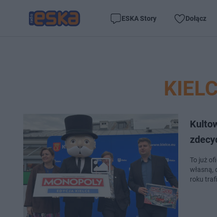
ESKA Story
Dołącz
KIEL
Kulto
zdecy
To już o
własną, 
roku tra