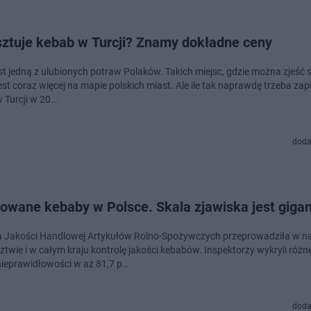
sztuje kebab w Turcji? Znamy dokładne ceny
st jedną z ulubionych potraw Polaków. Takich miejsc, gdzie można zjeś
st coraz więcej na mapie polskich miast. Ale ile tak naprawdę trzeba zap
 Turcji w 20…
doda
zowane kebaby w Polsce. Skala zjawiska jest giga
a Jakości Handlowej Artykułów Rolno-Spożywczych przeprowadziła w 
twie i w całym kraju kontrolę jakości kebabów. Inspektorzy wykryli różn
nieprawidłowości w aż 81,7 p…
doda