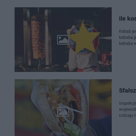
Ile ko
Kebab je
kebaba je
kebaba w
Sfałs
Inspekcj
wojewódz
rodzaju 