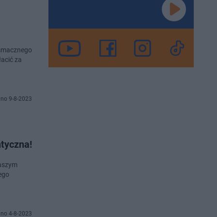
ć smacznego
łacić za
no 9-8-2023
ntyczna!
naszym
ego
no 4-8-2023