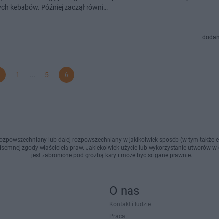
h kebabów. Później zaczął równi…
dodan
1
...
5
6
ozpowszechniany lub dalej rozpowszechniany w jakikolwiek sposób (w tym także el
pisemnej zgody właściciela praw. Jakiekolwiek użycie lub wykorzystanie utworów w c
jest zabronione pod groźbą kary i może być ścigane prawnie.
O nas
Kontakt i ludzie
Praca