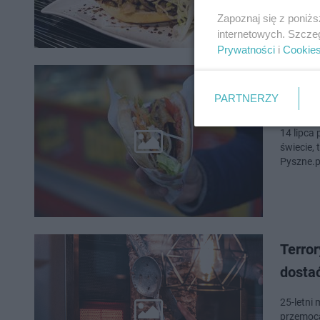
Zapoznaj się z poniż
internetowych. Szcze
Prywatności
i
Cookie
Świat
PARTNERZY
zamów
14 lipca
świecie,
Pyszne.pl
Terror
dosta
25-letni
przemocą