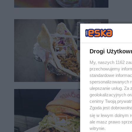
Oceni
Gdzie je
odpowiedz
Drogi Użytkow
rekomend
My, naszych 1162 zau
przechowujemy informa
standardowe informac
spersonalizowanych re
ulepszanie usług. Za
Afera
geolokalizacyjnych or
cenimy Twoją prywatno
kebab
Zgoda jest dobrowoln
się w lewym dolnym r
Kebab to 
ale masz prawo sprzec
jest do 
witrynie.
kontrolo