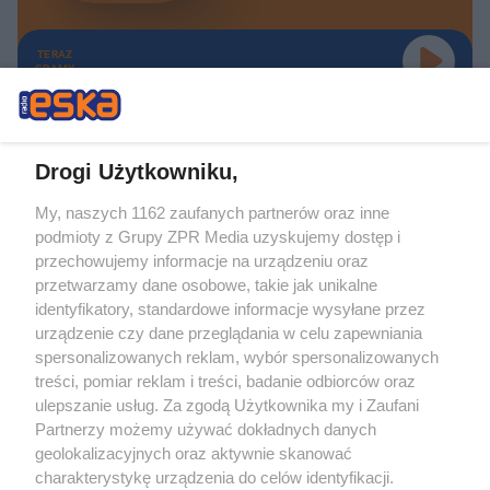
TERAZ
GRAMY
Drogi Użytkowniku,
My, naszych 1162 zaufanych partnerów oraz inne
Żaden utwór zamieszczony w serwisie nie może być powielany i
podmioty z Grupy ZPR Media uzyskujemy dostęp i
rozpowszechniany lub dalej rozpowszechniany w jakikolwiek sposób (w
tym także elektroniczny lub mechaniczny) na jakimkolwiek polu
przechowujemy informacje na urządzeniu oraz
eksploatacji w jakiejkolwiek formie, włącznie z umieszczaniem w Internecie
przetwarzamy dane osobowe, takie jak unikalne
bez pisemnej zgody właściciela praw. Jakiekolwiek użycie lub
identyfikatory, standardowe informacje wysyłane przez
wykorzystanie utworów w całości lub w części z naruszeniem prawa, tzn.
bez właściwej zgody, jest zabronione pod groźbą kary i może być ścigane
urządzenie czy dane przeglądania w celu zapewniania
prawnie.
spersonalizowanych reklam, wybór spersonalizowanych
treści, pomiar reklam i treści, badanie odbiorców oraz
ulepszanie usług. Za zgodą Użytkownika my i Zaufani
Partnerzy możemy używać dokładnych danych
geolokalizacyjnych oraz aktywnie skanować
charakterystykę urządzenia do celów identyfikacji.