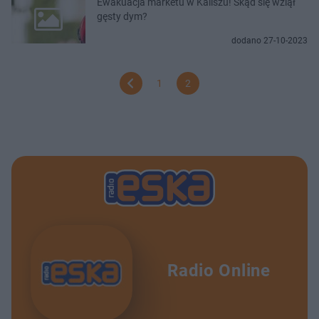
Ewakuacja marketu w Kaliszu! Skąd się wziął
gęsty dym?
dodano 27-10-2023
1
2
Radio Online