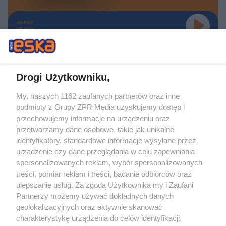
TERAZ
GRAMY
Drogi Użytkowniku,
My, naszych 1162 zaufanych partnerów oraz inne
Żaden utwór zamieszczony w serwisie nie może być powielany i
podmioty z Grupy ZPR Media uzyskujemy dostęp i
rozpowszechniany lub dalej rozpowszechniany w jakikolwiek sposób (w
tym także elektroniczny lub mechaniczny) na jakimkolwiek polu
przechowujemy informacje na urządzeniu oraz
eksploatacji w jakiejkolwiek formie, włącznie z umieszczaniem w Internecie
przetwarzamy dane osobowe, takie jak unikalne
bez pisemnej zgody właściciela praw. Jakiekolwiek użycie lub
identyfikatory, standardowe informacje wysyłane przez
wykorzystanie utworów w całości lub w części z naruszeniem prawa, tzn.
bez właściwej zgody, jest zabronione pod groźbą kary i może być ścigane
urządzenie czy dane przeglądania w celu zapewniania
prawnie.
spersonalizowanych reklam, wybór spersonalizowanych
treści, pomiar reklam i treści, badanie odbiorców oraz
ulepszanie usług. Za zgodą Użytkownika my i Zaufani
Partnerzy możemy używać dokładnych danych
geolokalizacyjnych oraz aktywnie skanować
charakterystykę urządzenia do celów identyfikacji.