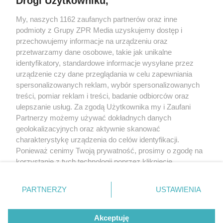
Drogi Użytkowniku,
My, naszych 1162 zaufanych partnerów oraz inne
Żaden utwór zamieszczony w serwisie nie może być powielany i
podmioty z Grupy ZPR Media uzyskujemy dostęp i
rozpowszechniany lub dalej rozpowszechniany w jakikolwiek sposób (w
tym także elektroniczny lub mechaniczny) na jakimkolwiek polu
przechowujemy informacje na urządzeniu oraz
eksploatacji w jakiejkolwiek formie, włącznie z umieszczaniem w Internecie
przetwarzamy dane osobowe, takie jak unikalne
bez pisemnej zgody właściciela praw. Jakiekolwiek użycie lub
wykorzystanie utworów w całości lub w części z naruszeniem prawa, tzn.
identyfikatory, standardowe informacje wysyłane przez
bez właściwej zgody, jest zabronione pod groźbą kary i może być ścigane
urządzenie czy dane przeglądania w celu zapewniania
prawnie.
spersonalizowanych reklam, wybór spersonalizowanych
treści, pomiar reklam i treści, badanie odbiorców oraz
ulepszanie usług. Za zgodą Użytkownika my i Zaufani
Partnerzy możemy używać dokładnych danych
geolokalizacyjnych oraz aktywnie skanować
charakterystykę urządzenia do celów identyfikacji.
O nas
Ponieważ cenimy Twoją prywatność, prosimy o zgodę na
korzystanie z tych technologii poprzez kliknięcie
Informacje prawne
„Akceptuję”. Zgoda jest dobrowolna i zawsze możesz ją
zmienić/wycofać klikając przycisk ustawień prywatności
Nasze serwisy
PARTNERZY
USTAWIENIA
znajdujący się w lewym dolnym rogu strony
. Niektóre
rodzaje przetwarzania danych nie wymagają zgody
© 2026 Grupa ZPR Media
Akceptuję
użytkownika, ale masz prawo sprzeciwić się takiemu