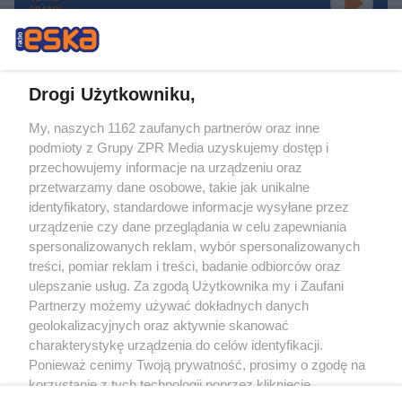
GRAMY
Drogi Użytkowniku,
My, naszych 1162 zaufanych partnerów oraz inne
Żaden utwór zamieszczony w serwisie nie może być powielany i
podmioty z Grupy ZPR Media uzyskujemy dostęp i
rozpowszechniany lub dalej rozpowszechniany w jakikolwiek sposób (w
tym także elektroniczny lub mechaniczny) na jakimkolwiek polu
przechowujemy informacje na urządzeniu oraz
eksploatacji w jakiejkolwiek formie, włącznie z umieszczaniem w Internecie
przetwarzamy dane osobowe, takie jak unikalne
bez pisemnej zgody właściciela praw. Jakiekolwiek użycie lub
wykorzystanie utworów w całości lub w części z naruszeniem prawa, tzn.
identyfikatory, standardowe informacje wysyłane przez
bez właściwej zgody, jest zabronione pod groźbą kary i może być ścigane
urządzenie czy dane przeglądania w celu zapewniania
prawnie.
spersonalizowanych reklam, wybór spersonalizowanych
treści, pomiar reklam i treści, badanie odbiorców oraz
ulepszanie usług. Za zgodą Użytkownika my i Zaufani
Partnerzy możemy używać dokładnych danych
geolokalizacyjnych oraz aktywnie skanować
charakterystykę urządzenia do celów identyfikacji.
O nas
Ponieważ cenimy Twoją prywatność, prosimy o zgodę na
korzystanie z tych technologii poprzez kliknięcie
Informacje prawne