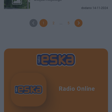
dodano 14-11-2024
1
2
...
5
Radio Online