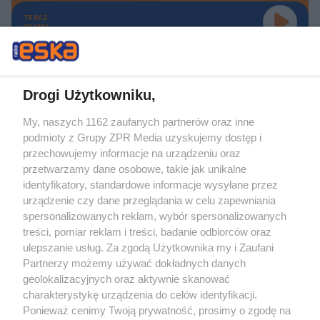
TERAZ
GRAMY
Drogi Użytkowniku,
My, naszych 1162 zaufanych partnerów oraz inne
Żaden utwór zamieszczony w serwisie nie może być powielany i
podmioty z Grupy ZPR Media uzyskujemy dostęp i
rozpowszechniany lub dalej rozpowszechniany w jakikolwiek sposób (w
tym także elektroniczny lub mechaniczny) na jakimkolwiek polu
przechowujemy informacje na urządzeniu oraz
eksploatacji w jakiejkolwiek formie, włącznie z umieszczaniem w Internecie
przetwarzamy dane osobowe, takie jak unikalne
bez pisemnej zgody właściciela praw. Jakiekolwiek użycie lub
identyfikatory, standardowe informacje wysyłane przez
wykorzystanie utworów w całości lub w części z naruszeniem prawa, tzn.
bez właściwej zgody, jest zabronione pod groźbą kary i może być ścigane
urządzenie czy dane przeglądania w celu zapewniania
prawnie.
spersonalizowanych reklam, wybór spersonalizowanych
treści, pomiar reklam i treści, badanie odbiorców oraz
ulepszanie usług. Za zgodą Użytkownika my i Zaufani
Partnerzy możemy używać dokładnych danych
geolokalizacyjnych oraz aktywnie skanować
charakterystykę urządzenia do celów identyfikacji.
Ponieważ cenimy Twoją prywatność, prosimy o zgodę na
O nas