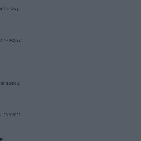
dzili łowy
o 4-10-2022
z
a trasie z
o 23-9-2022
e