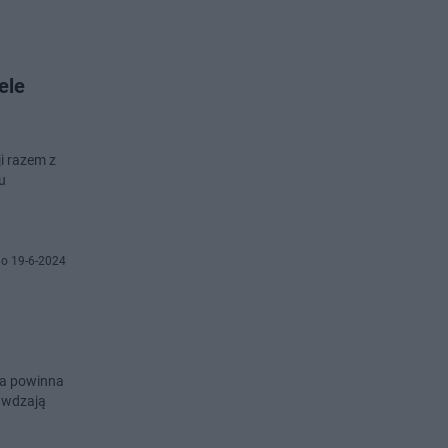
ele
i razem z
u
o 19-6-2024
ka powinna
rawdzają