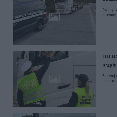
Dwa tysi
dziennej 
ITD Go
przył
Za swoją
Inspekto