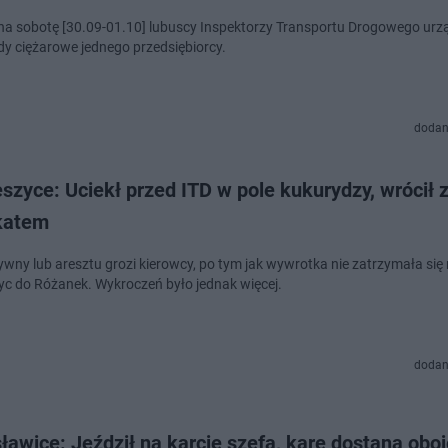
 na sobotę [30.09-01.10] lubuscy Inspektorzy Transportu Drogowego urzą
dy ciężarowe jednego przedsiębiorcy.
dodan
szyce: Uciekł przed ITD w pole kukurydzy, wrócił 
katem
wny lub aresztu grozi kierowcy, po tym jak wywrotka nie zatrzymała się n
yc do Różanek. Wykroczeń było jednak więcej.
dodan
ławice: Jeździł na karcie szefa, karę dostaną oboj