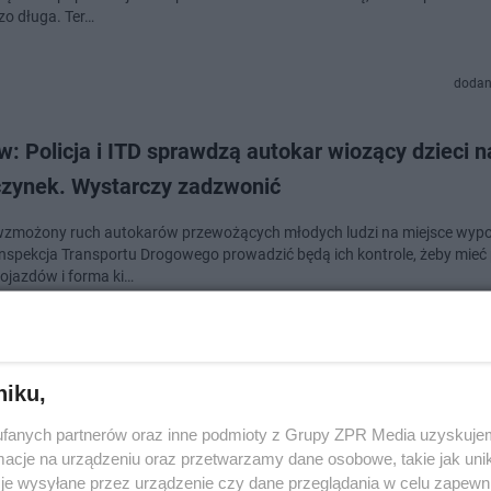
zo długa. Ter…
dodan
: Policja i ITD sprawdzą autokar wiozący dzieci n
zynek. Wystarczy zadzwonić
 wzmożony ruch autokarów przewożących młodych ludzi na miejsce wyp
i Inspekcja Transportu Drogowego prowadzić będą ich kontrole, żeby mie
pojazdów i forma ki…
dodan
niku,
kie: Chciał dostać się do Niemiec ze sfałszowany
fanych partnerów oraz inne podmioty z Grupy ZPR Media uzyskujem
m jazdy
cje na urządzeniu oraz przetwarzamy dane osobowe, takie jak unika
je wysyłane przez urządzenie czy dane przeglądania w celu zapewn