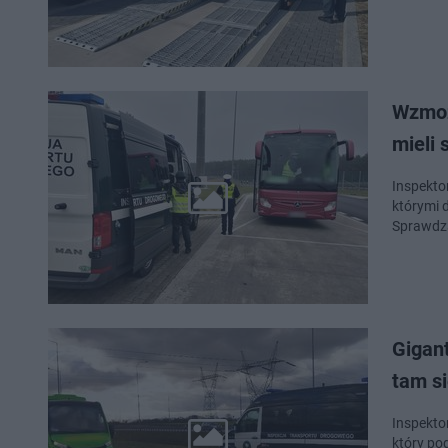
Wzmoż
mieli 
Inspekto
którymi 
Sprawdz
Gigan
tam si
Inspekto
który po