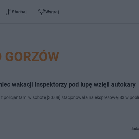
Słuchaj
Wygraj
D GORZÓW
iec wakacji Inspektorzy pod lupę wzięli autokary
 z policjantami w sobotę [30.08] stacjonowała na ekspresowej S3 w pobl
.
doda