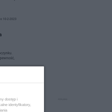
o 10-2-2023
a
oczynku.
ć pewność,
o 30-1-2023
m
y dostęp i
lne identyfikatory,
iania