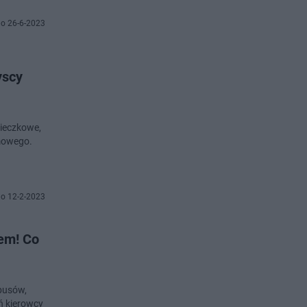
o 26-6-2023
yscy
cieczkowe,
imowego.
o 12-2-2023
em! Co
obusów,
ń kierowcy