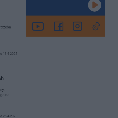
 trzeba
o 13-6-2025
ch
ry.
ego na
o 25-4-2025