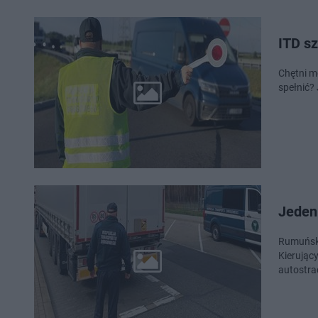
ITD s
Chętni m
spełnić?
Jeden
Rumuński
Kierując
autostra