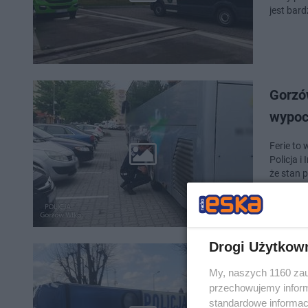
jest bard
Gorzów
wypoc
Ferie to
Policja 
że stan 
Drogi Użytkow
Lubus
My, naszych 1160 zau
prawe
przechowujemy informa
standardowe informac