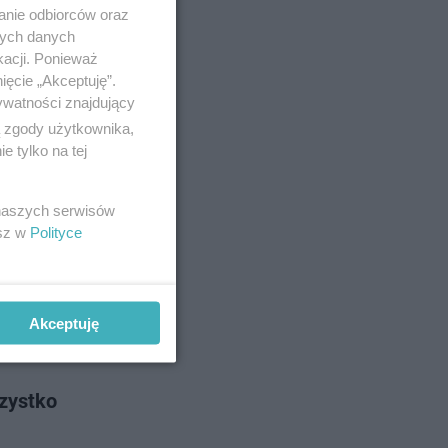
wiecka.
anie odbiorców oraz
rowcę,
nych danych
kacji. Ponieważ
ięcie „Akceptuję”.
ywatności znajdujący
o 13-1-2023
ą zgody użytkownika,
 tylko na tej
aki
 naszych serwisów
5 tony.
esz w
Polityce
 z
Akceptuję
o 4-11-2022
zystko