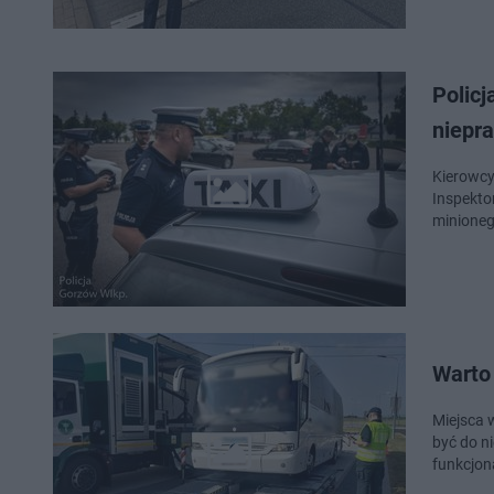
Policj
niepr
Kierowcy
Inspekto
minione
Warto 
Miejsca 
być do n
funkcjon