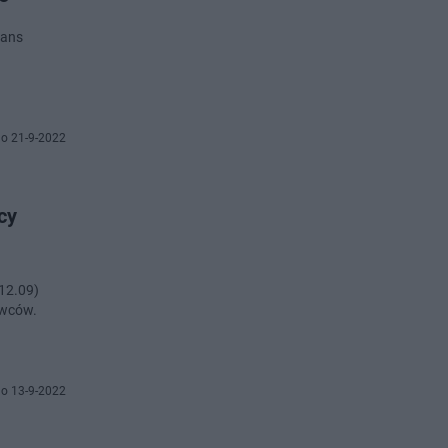
lans
o 21-9-2022
cy
12.09)
owców.
o 13-9-2022