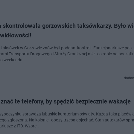
a skontrolowała gorzowskich taksówkarzy. Było wi
awidłowości!
 taksówek w Gorzowie znów byli poddani kontroli. Funkcjonariusze policj
rami Transportu Drogowego i Straży Granicznej mieli co robić na początk
go weekendu.
dodan
znać te telefony, by spędzić bezpiecznie wakacje
wypoczynku sprawdza lubuskie kuratorium oświaty. Każda taka placów
iego zgłoszona. Na kolonie i obozy trzeba dojechać. Stan autokarów sp
ariusze z ITD. Wzore…