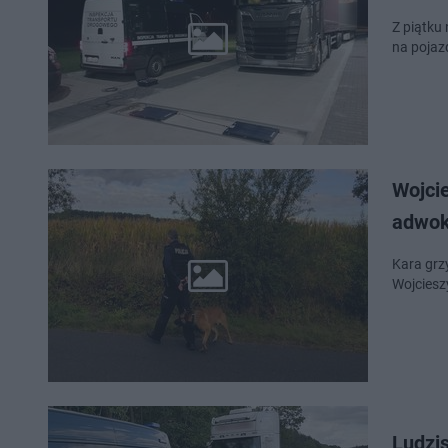
Z piątku
na pojaz
Wojcie
adwo
Kara grzy
Wojciesz
Ludzis