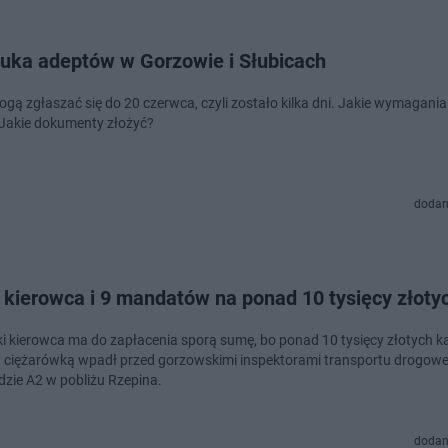
zuka adeptów w Gorzowie i Słubicach
ogą zgłaszać się do 20 czerwca, czyli zostało kilka dni. Jakie wymagania
 Jakie dokumenty złożyć?
dodan
 kierowca i 9 mandatów na ponad 10 tysięcy złoty
 kierowca ma do zapłacenia sporą sumę, bo ponad 10 tysięcy złotych ka
y ciężarówką wpadł przed gorzowskimi inspektorami transportu drogow
dzie A2 w pobliżu Rzepina.
dodan