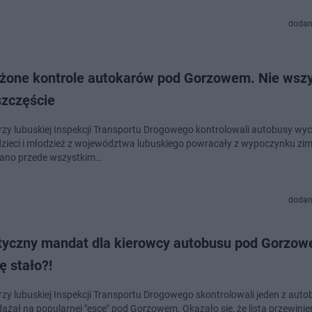
dodan
one kontrole autokarów pod Gorzowem. Nie wsz
szczęście
rzy lubuskiej Inspekcji Transportu Drogowego kontrolowali autobusy wy
dzieci i młodzież z województwa lubuskiego powracały z wypoczynku z
ano przede wszystkim…
dodan
tyczny mandat dla kierowcy autobusu pod Gorzow
ę stało?!
rzy lubuskiej Inspekcji Transportu Drogowego skontrolowali jeden z aut
dążał na popularnej "esce" pod Gorzowem. Okazało się, że lista przewinie