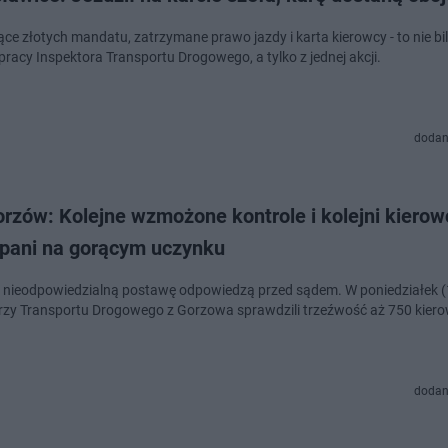
ące złotych mandatu, zatrzymane prawo jazdy i karta kierowcy - to nie bi
pracy Inspektora Transportu Drogowego, a tylko z jednej akcji.
dodan
rzów: Kolejne wzmożone kontrole i kolejni kierow
apani na gorącym uczynku
 nieodpowiedzialną postawę odpowiedzą przed sądem. W poniedziałek (
rzy Transportu Drogowego z Gorzowa sprawdzili trzeźwość aż 750 kier
dodan