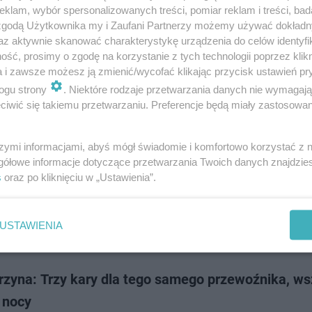
 nieodpowiedzialne zachowanie kierowcy na autostradzie A2 niedaleko Ś
klam, wybór spersonalizowanych treści, pomiar reklam i treści, bad
rzy Inspekcji Transportu Drogowego zatrzymali do rutynowej kontroli kie
 zgodą Użytkownika my i Zaufani Partnerzy możemy używać dokład
owadził auto dostawc…
az aktywnie skanować charakterystykę urządzenia do celów identyfi
ść, prosimy o zgodę na korzystanie z tych technologii poprzez klikn
a i zawsze możesz ją zmienić/wycofać klikając przycisk ustawień pr
dodan
ogu strony
. Niektóre rodzaje przetwarzania danych nie wymagaj
iwić się takiemu przetwarzaniu. Preferencje będą miały zastosowanie
rzyna: ITD zapolowało na przeładowane dostawcz
szymi informacjami, abyś mógł świadomie i komfortowo korzystać z
lowało na przeładowane dostawczaki, rekordzista przesadził o ponad 2,
gółowe informacje dotyczące przetwarzania Twoich danych znajdzi
 aż 16 pojazdów zostali ukarani mandatami, ale trzech pożegnało się też
s
oraz po kliknięciu w „Ustawienia”.
 rejestracyjnymi.
USTAWIENIA
dodan
rzyna: Trzy kary dla tego samego przewoźnika, ws
 nocy