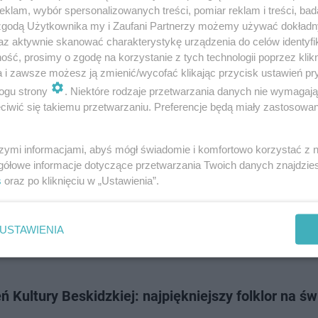
erpnia Stadion Miejski w Szklarskiej Porębie zmienia się w centrum letnie
klam, wybór spersonalizowanych treści, pomiar reklam i treści, bad
 m.in. Vavamuffin, Dr Hipno, LISU i DJ Izerski! Wstęp wolny - nie przegap
 zgodą Użytkownika my i Zaufani Partnerzy możemy używać dokład
az aktywnie skanować charakterystykę urządzenia do celów identyfi
ść, prosimy o zgodę na korzystanie z tych technologii poprzez klikn
a i zawsze możesz ją zmienić/wycofać klikając przycisk ustawień pr
dodan
ogu strony
. Niektóre rodzaje przetwarzania danych nie wymagaj
iwić się takiemu przetwarzaniu. Preferencje będą miały zastosowanie
c z głośnymi imprezami na dachu Jubilatu. Mieszk
dość
szymi informacjami, abyś mógł świadomie i komfortowo korzystać z
gółowe informacje dotyczące przetwarzania Twoich danych znajdzi
mprezy, na które często skarżyli się mieszkańcy nie będą już organizowan
s
oraz po kliknięciu w „Ustawienia”.
 Jubilat – potwierdza w komunikacie krakowski magistrat. W miniony 
jawiły się patrole …
USTAWIENIA
dodan
ń Kultury Beskidzkiej: najpiękniejszy folklor na św