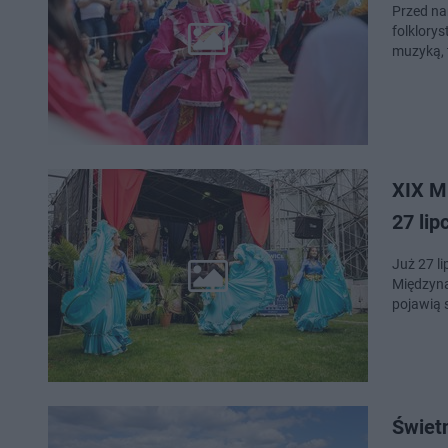
Przed nam
folklorys
muzyką, 
XIX M
27 lip
Już 27 li
Międzyna
pojawią s
Świetn