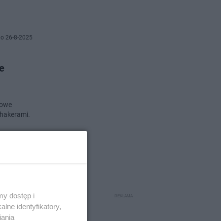
o 26-8-2025
e
kowe
shakerami.
o 21-8-2025
 już w
y dostęp i
lne identyfikatory,
iania