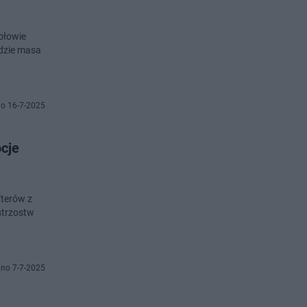
połowie
ędzie masa
o 16-7-2025
cje
fterów z
strzostw
no 7-7-2025