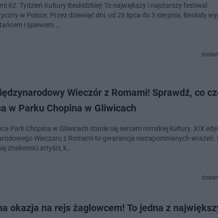
i 62. Tydzień Kultury Beskidzkiej! To największy i najstarszy festiwal
tyczny w Polsce. Przez dziewięć dni, od 26 lipca do 3 sierpnia, Beskidy wy
tańcem i śpiewem.…
dodan
iędzynarodowy Wieczór z Romami! Sprawdź, co cz
ca w Parku Chopina w Gliwicach
pca Park Chopina w Gliwicach stanie się sercem romskiej kultury. XIX edy
rodowego Wieczoru z Romami to gwarancja niezapomnianych wrażeń. 
ię znakomici artyści, k…
dodan
a okazja na rejs żaglowcem! To jedna z największ