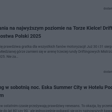
dodan
nia na najwyższym poziomie na Torze Kielce! Drif
zostwa Polski 2025
się prawdziwa gratka dla wszystkich fanów motoryzacji! Już 30 i 31 sierp
Miedzianej górze zamieni się w arenę trzeciej rundy Driftingowych Mistrz
25. Nie za…
dodan
ng w sobotnią noc. Eska Summer City w Hotelu Po
em
 w ostatnim czasie przeżywają prawdziwy renesans. To okazja, by przeni
e do lat 80`czy 90,` ale jednocześnie pobawić się przy najnowszych kaw