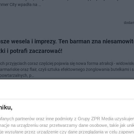
mer City wpadła na …
dodan
psze wesela i imprezy. Ten barman zna niesamowit
ki i potrafi zaczarować!
ich przyjęciach coraz częściej pojawia się nowa forma atrakcji - widowis
armańskie oraz flair, czyli sztuka efektownego żonglowania butelkami i 
powtarzalnych, p…
dodan
niku,
ffin w Szklarskiej Porębie - Letnie Wibracje 2025
fanych partnerów oraz inne podmioty z Grupy ZPR Media uzyskujem
ę!
cje na urządzeniu oraz przetwarzamy dane osobowe, takie jak unika
je wysyłane przez urządzenie czy dane przeglądania w celu zapewn