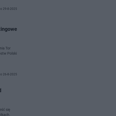
o 29-8-2025
tingowe
nia Tor
ostw Polski
o 26-8-2025
d
eść się
ałkach.