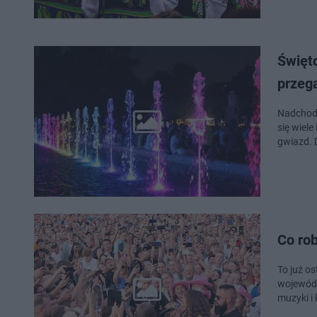
Święto
przeg
Nadchodz
się wiel
gwiazd. 
Co ro
To już o
wojewódz
muzyki i 