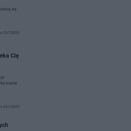
pełnią się
o 25-7-2025
eka Cię
cja
Na scenie
o 23-7-2025
ych