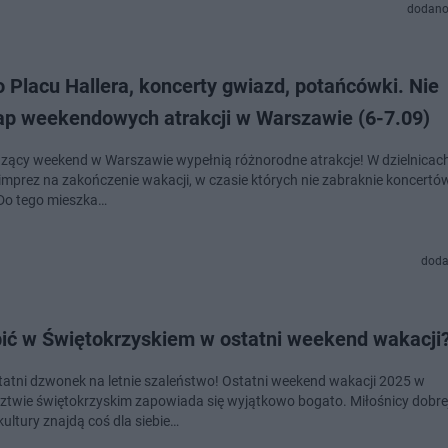
dodano
 Placu Hallera, koncerty gwiazd, potańcówki. Nie
ap weekendowych atrakcji w Warszawie (6-7.09)
ący weekend w Warszawie wypełnią różnorodne atrakcje! W dzielnicac
e imprez na zakończenie wakacji, w czasie których nie zabraknie koncertó
Do tego mieszka…
doda
bić w Świętokrzyskiem w ostatni weekend wakacji
statni dzwonek na letnie szaleństwo! Ostatni weekend wakacji 2025 w
twie świętokrzyskim zapowiada się wyjątkowo bogato. Miłośnicy dobre
kultury znajdą coś dla siebie…