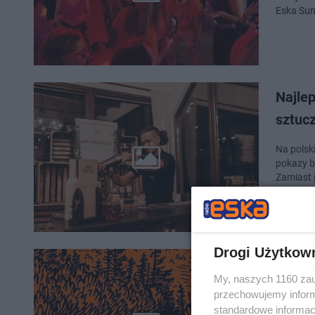
Eska Sum
Najle
sztucz
Na polsk
pokazy b
Zamiast 
Drogi Użytkow
Vavamu
My, naszych 1160 zau
sobot
przechowujemy informa
standardowe informac