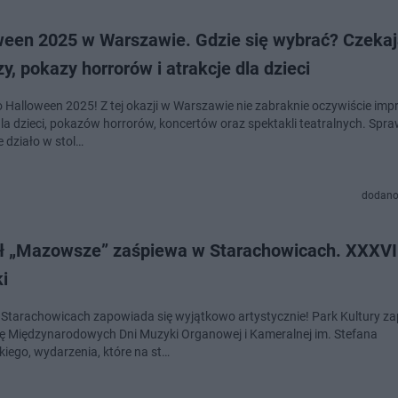
ween 2025 w Warszawie. Gdzie się wybrać? Czeka
y, pokazy horrorów i atrakcje dla dzieci
 Halloween 2025! Z tej okazji w Warszawie nie zabraknie oczywiście impr
dla dzieci, pokazów horrorów, koncertów oraz spektakli teatralnych. Spra
e działo w stol…
dodano
ł „Mazowsze” zaśpiewa w Starachowicach. XXXVI
i
 Starachowicach zapowiada się wyjątkowo artystycznie! Park Kultury z
ję Międzynarodowych Dni Muzyki Organowej i Kameralnej im. Stefana
kiego, wydarzenia, które na st…