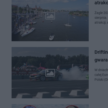
atrakc
Żagle 202
sierpnia
atrakcji,
Drift
gwara
W dniach
całej Eu
Polski (