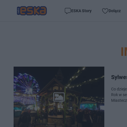
ESKA Story
Dołącz
Sylwe
Co dziej
Rok w se
Miastecz