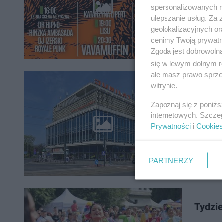
Już 16 si
spersonalizowanych re
Na scenie
ulepszanie usług. Za
Wibracji!
geolokalizacyjnych or
cenimy Twoją prywatno
Zgoda jest dobrowoln
się w lewym dolnym r
ale masz prawo sprzec
Konie
witrynie.
mieli 
Zapoznaj się z poniż
internetowych. Szcze
Głośne i
Prywatności
i
Cookie
dachu DH
miejscu z
PARTNERZY
Tydzie