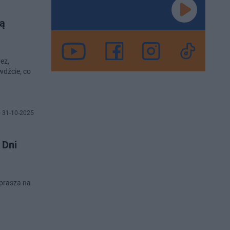
ją
ez,
wdźcie, co
 31-10-2025
 Dni
aprasza na