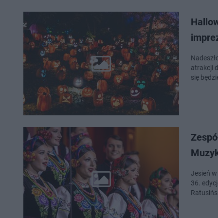
Hallo
imprez
Nadeszło
atrakcji 
się będzi
Zespó
Muzyk
Jesień w
36. edyc
Ratusińs