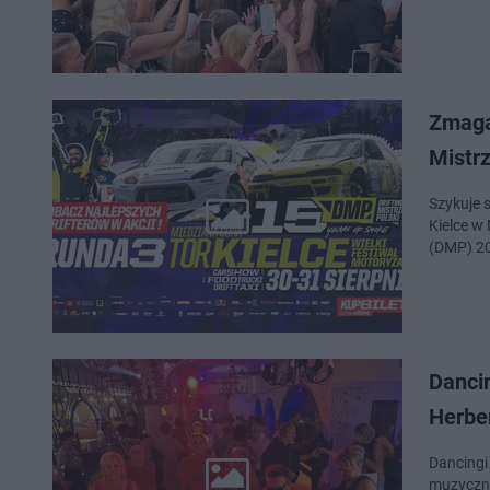
Zmaga
Mistr
Szykuje 
Kielce w 
(DMP) 20
Danci
Herb
Dancingi
muzyczni