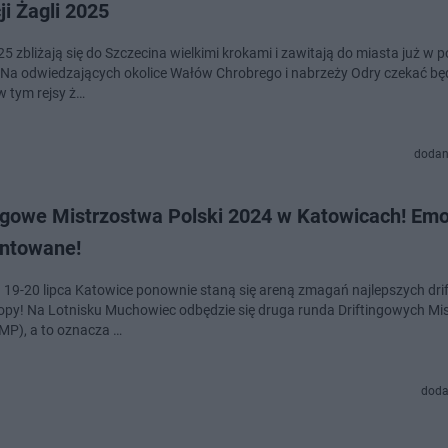
ji Żagli 2025
5 zbliżają się do Szczecina wielkimi krokami i zawitają do miasta już w 
. Na odwiedzających okolice Wałów Chrobrego i nabrzeży Odry czekać b
 w tym rejsy ż…
dodan
ingowe Mistrzostwa Polski 2024 w Katowicach! Emo
ntowane!
 19-20 lipca Katowice ponownie staną się areną zmagań najlepszych dri
ropy! Na Lotnisku Muchowiec odbędzie się druga runda Driftingowych Mi
DMP), a to oznacza …
doda