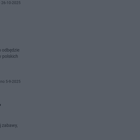
 26-10-2025
h odbędzie
w polskich
no 5-9-2025
?
j zabawy,