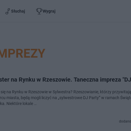
Słuchaj
Wygraj
IMPREZY
ster na Rynku w Rzeszowie. Taneczna impreza "DJ
e się na Rynku w Rzeszowie w Sylwestra? Rzeszowianie, którzy przywita
rcu miasta, będą mogli liczyć na „sylwestrowe DJ Party” w ramach Świą
ka. Niektóre lokale …
dodano